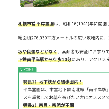
札幌市営 平岸霊園
は、昭和16(1941)年に
総面積276,939平方メートルの広い敷地内に、
坂や段差などがなく
、高齢者も安全にお参り
下鉄南平岸駅から徒歩10分
にあり、アクセス
特長1）地下鉄から徒歩圏内！
平岸霊園は、市営地下鉄南北線「南平岸駅」
スを重視してお墓を選びたい方にオススメ
特長2）宗旨・宗派が不問