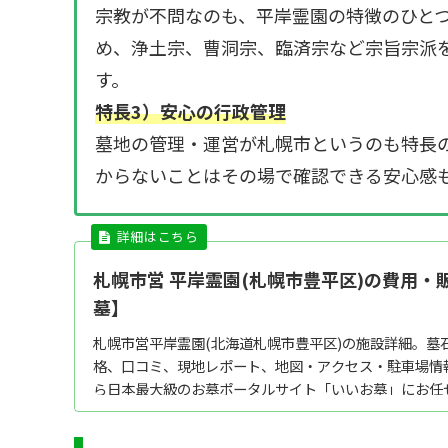
宗教が不問なのも、平岸霊園の特徴のひと
め、浄土宗、曹洞宗、臨済宗など宗旨宗派
す。
特長3）安心の行政管理
墓地の管理・運営が札幌市というのも特長
からないことはその場で確認できる安心感
札幌市営 平岸霊園(札幌市豊平区)の費用
墓】
札幌市営平岸霊園(北海道札幌市豊平区)の施設詳細。墓
格、口コミ、現地レポート、地図・アクセス・駐車場情
ら日本最大級のお墓ポータルサイト「いいお墓」にお任
墓の相談はすべて無料！建墓のポイント、石材店の選び方な