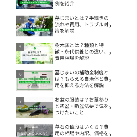
例を紹介
墓じまいとは？手続きの
流れや費用、トラブル対
策を解説
樹木葬とは？種類と特
徴・永代供養との違い、
費用相場を解説
墓じまいの補助金制度と
は？もらえる自治体と費
用を抑える方法を解説
お盆の服装は？お墓参り
と初盆・新盆法要で気を
つけたいこと
墓石の値段はいくら？費
用の相場や内訳、価格を