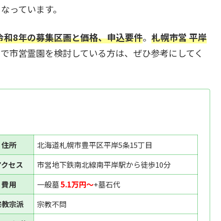
く
なっています。
令和8年の
募集区画と価格、申込要件
。
札幌市営 平岸
市で市営霊園を検討している方は、ぜひ参考にしてく
住所
北海道札幌市豊平区平岸5条15丁目
アクセス
市営地下鉄南北線南平岸駅から徒歩10分
費用
一般墓
5.1万円〜
+墓石代
宗教宗派
宗教不問