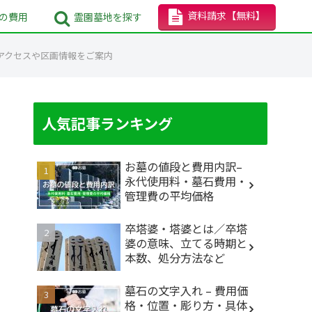
資料請求
【無料】
の
費用
霊園墓地
を探す
園アクセスや区画情報をご案内
人気記事ランキング
お墓の値段と費用内訳–
永代使用料・墓石費用・
管理費の平均価格
卒塔婆・塔婆とは／卒塔
婆の意味、立てる時期と
本数、処分方法など
墓石の文字入れ – 費用価
格・位置・彫り方・具体