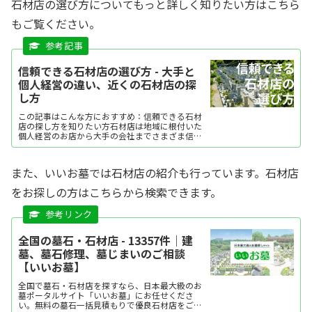
石材店の選び方についてもっと詳しく知りたい方はこちら
もご覧ください。
信頼できる石材店の選び方 - 大手と
個人経営の違い、近くの石材店の探
し方
この記事はこんな方におすすめ：信頼できる石材
店の探し方を知りたい方石材店は地域に根付いた
個人経営のお店から大手の会社までさまざま信頼
できる店を探すには、石材知識の詳しさや見積
書・契約書の明確さが重要相談のしやすさやアフ
ターサービスの充実度も...
また、いいお墓では石材店の紹介も行っています。石材店
をお探しの方はこちらから検索できます。
全国の墓石・石材店 - 13357件｜建
墓、墓石修理、墓じまいのご相談
【いいお墓】
全国で墓石・石材店を探すなら、日本最大級のお
墓ポータルサイト「いいお墓」にお任せくださ
い。無料の墓石一括見積もりで優良石材店をご紹