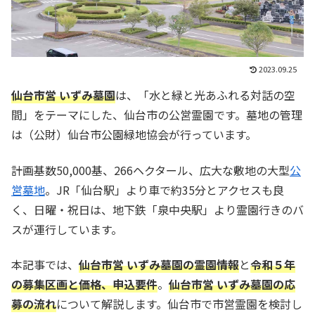
2023.09.25
仙台市営 いずみ墓園
は、「水と緑と光あふれる対話の空
間」をテーマにした、仙台市の公営霊園です。墓地の管理
は（公財）仙台市公園緑地協会が行っています。
計画基数50,000基、266ヘクタール、広大な敷地の大型
公
営墓地
。JR「仙台駅」より車で約35分とアクセスも良
く、日曜・祝日は、地下鉄「泉中央駅」より霊園行きのバ
スが運行しています。
本記事では、
仙台市営 いずみ墓園の霊園情報
と
令和５年
の
募集区画と価格、申込要件
。
仙台市営 いずみ墓園の応
募の流れ
について解説します。仙台市で市営霊園を検討し