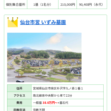
個別集合墓所
1基（1名分）
210,000円
90,400円（永代）
仙台市営 いずみ墓園
住所
宮城県仙台市泉区朴沢字九ノ森１番１
アクセス
南北線泉中央駅から車で22分
費用
一般墓
38.0万円〜
+墓石代
宗教宗派
宗教不問