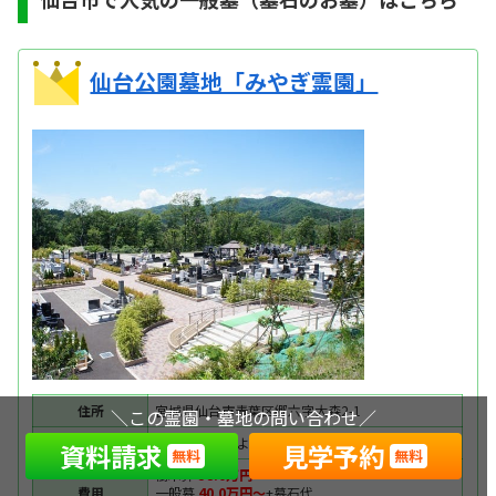
仙台公園墓地「みやぎ霊園」
住所
宮城県仙台市青葉区郷六字大森2-1
＼この霊園・墓地の問い合わせ／
アクセス
JR「仙台駅」より車で約15分
資料請求
見学予約
無料
無料
樹木葬
58.0万円〜
費用
一般墓
40.0万円〜
+墓石代