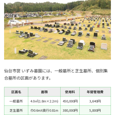
仙台市営 いずみ墓園には、一般墓所と芝生墓所、個別集
合墓所の区画があります。
区画名
面積
使用料
年間管理費
一般墓所
4.0㎡(1.8m×2.2ｍ)
450,000円
3,640円
芝生墓所
巾0.6mX奥行0.81m
380,000円
5,800円