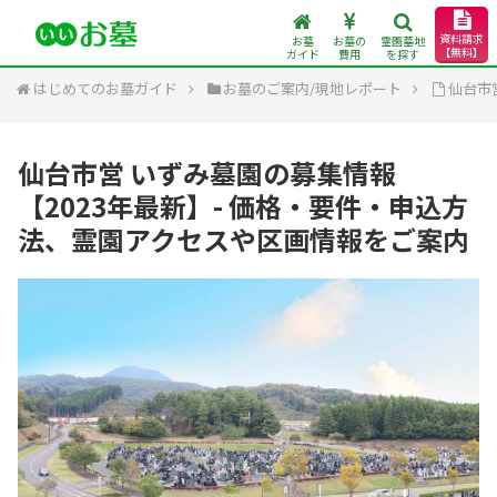
資料請求
お墓
お墓の
霊園墓地
【無料】
ガイド
費用
を探す
はじめてのお墓ガイド
お墓のご案内/現地レポート
仙台市
仙台市営 いずみ墓園の募集情報
【2023年最新】- 価格・要件・申込方
法、霊園アクセスや区画情報をご案内