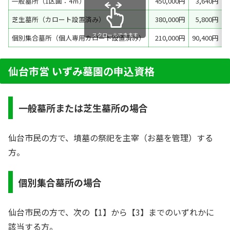
一般墓所（1区画：4㎡）
450,000円
3,640円
芝生墓所（カロート設置済み）
380,000円
5,800円
スクロールできます
個別集合墓所（個人専用カロート設置済み）
210,000円
90,400円
仙台市営 いずみ墓園の申込資格
一般墓所または芝生墓所の場合
仙台市民の方で、墳墓の祭祀を主宰（お墓を管理）する
方。
個別集合墓所の場合
仙台市民の方で、次の【1】から【3】までのいずれかに
該当する方。