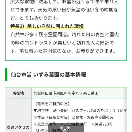
広大な敷地に対応して、お墓の近くまで車で乗り入
れできます。天気の悪い日や気温の低い冬の時期な
ど、とても助かります。
特長3）美しい自然に囲まれた環境
自然林が多く残る霊園周辺。晴れた日の青空と園内
の緑のコントラストが美しいと訪れた人に好評で
す。落ち着いた雰囲気のなか、お参りができます。
仙台市営 いずみ墓園の基本情報
所在地
宮城県仙台市泉区朴沢字九ノ森１番１
【電車をご利用の方】
▼地下鉄「泉中央駅」バスプール2番のりばより［いずみ
※休日（日曜と祝日）とお盆・お彼岸期間のみ
※元旦は運休 ※1日2往復運行 ※片道720円
交通アクセス
【お車をご利用の方】