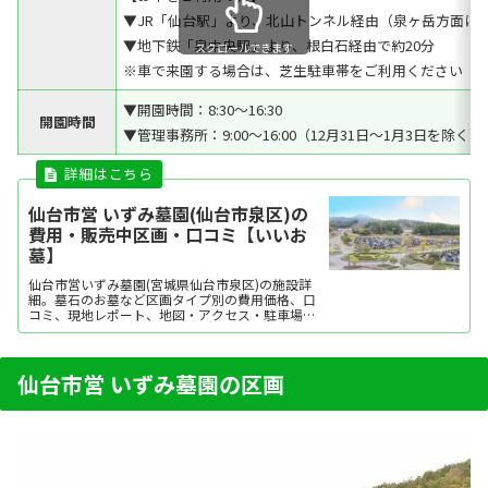
▼JR「仙台駅」より、北山トンネル経由（泉ヶ岳方面に向
▼地下鉄「泉中央駅」より、根白石経由で約20分
スクロールできます
※車で来園する場合は、芝生駐車帯をご利用ください
▼開園時間：8:30～16:30
開園時間
▼管理事務所：9:00～16:00（12月31日～1月3日を除く）
仙台市営 いずみ墓園(仙台市泉区)の
費用・販売中区画・口コミ【いいお
墓】
仙台市営いずみ墓園(宮城県仙台市泉区)の施設詳
細。墓石のお墓など区画タイプ別の費用価格、口
コミ、現地レポート、地図・アクセス・駐車場情
報などを掲載。霊園・墓地をお探しなら日本最大
級のお墓ポータルサイト「いいお墓」にお任せく
ださい。資料請求・見学予約・お墓の相談はすべ
て無料！建墓のポイント、石材店の選び方など、
仙台市営 いずみ墓園の区画
お墓探しに...