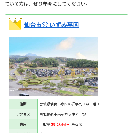
ている方は、ぜひ参考にしてください。
仙台市営 いずみ墓園
住所
宮城県仙台市泉区朴沢字九ノ森１番１
アクセス
南北線泉中央駅から車で22分
費用
一般墓
38.0万円〜
+墓石代