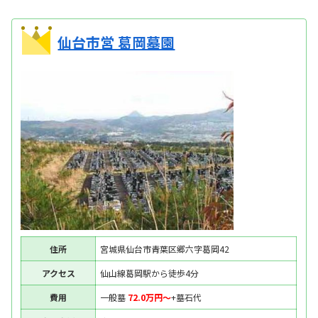
仙台市営 葛岡墓園
住所
宮城県仙台市青葉区郷六字葛岡42
アクセス
仙山線葛岡駅から徒歩4分
費用
一般墓
72.0万円〜
+墓石代