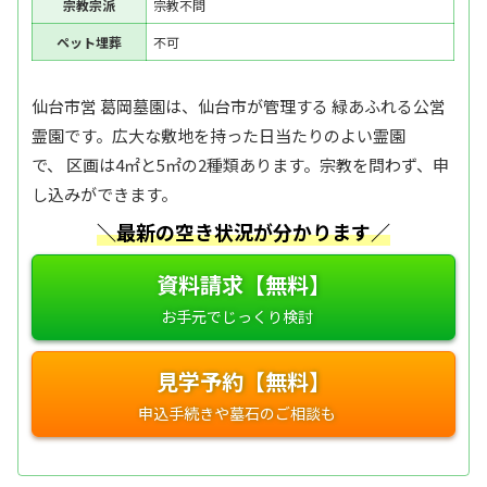
宗教宗派
宗教不問
ペット埋葬
不可
仙台市営 葛岡墓園は、仙台市が管理する 緑あふれる公営
霊園です。広大な敷地を持った日当たりのよい霊園
で、 区画は4㎡と5㎡の2種類あります。宗教を問わず、申
し込みができます。
＼最新の空き状況が分かります／
資料請求【無料】
見学予約【無料】