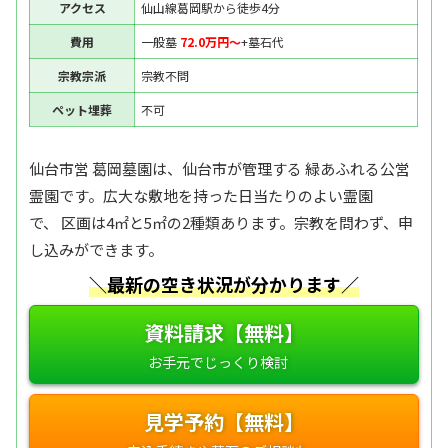
アクセス
仙山線葛岡駅から徒歩4分
費用
一般墓
72.0万円〜
+墓石代
宗教宗派
宗教不問
ペット埋葬
不可
仙台市営 葛岡墓園は、仙台市が管理する 緑あふれる公営
霊園です。広大な敷地を持った日当たりのよい霊園
で、 区画は4㎡と5㎡の2種類あります。宗教を問わず、申
し込みができます。
＼最新の空き状況が分かります／
資料請求【無料】
見学予約【無料】