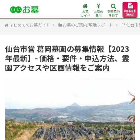
資料請求
お墓
お墓の
霊園墓地
【無料】
ガイド
費用
を探す
はじめてのお墓ガイド
お墓のご案内/現地レポート
仙台市
仙台市営 葛岡墓園の募集情報【2023
年最新】- 価格・要件・申込方法、霊
園アクセスや区画情報をご案内