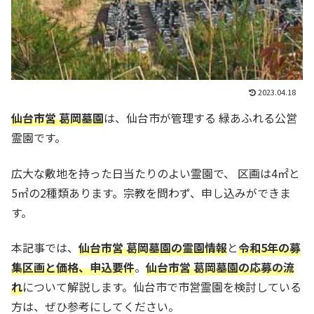
2023.04.18
仙台市営 葛岡墓園
は、仙台市が管理する 緑あふれる公営
霊園です。
広大な敷地を持った日当たりのよい霊園で、 区画は4㎡と
5㎡の2種類あります。宗教を問わず、申し込みができま
す。
本記事では、
仙台市営 葛岡墓園の霊園情報
と
令和5年の
募
集区画と価格、申込要件
。
仙台市営 葛岡墓園の応募の流
れ
について解説します。仙台市で市営霊園を検討している
方は、ぜひ参考にしてください。