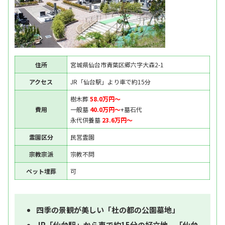
住所
宮城県仙台市青葉区郷六字大森2-1
アクセス
JR「仙台駅」より車で約15分
樹木葬
58.0万円〜
費用
一般墓
40.0万円〜
+墓石代
永代供養墓
23.6万円〜
霊園区分
民営霊園
宗教宗派
宗教不問
ペット埋葬
可
四季の景観が美しい「杜の都の公園墓地」
JR「仙台駅」から車で約15分の好立地。「仙台