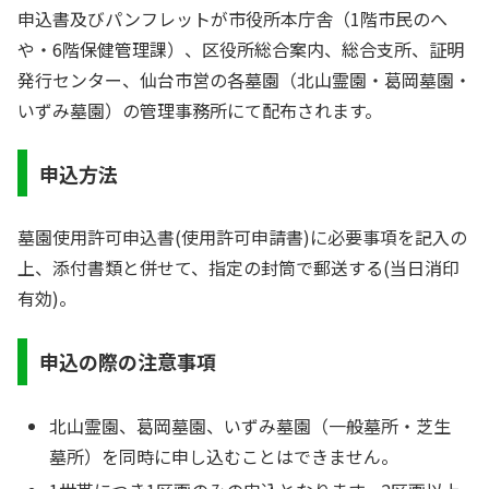
申込書及びパンフレットが市役所本庁舎（1階市民のへ
や・6階保健管理課）、区役所総合案内、総合支所、証明
発行センター、仙台市営の各墓園（北山霊園・葛岡墓園・
いずみ墓園）の管理事務所にて配布されます。
申込方法
墓園使用許可申込書(使用許可申請書)に必要事項を記入の
上、添付書類と併せて、指定の封筒で郵送する(当日消印
有効)。
申込の際の注意事項
北山霊園、葛岡墓園、いずみ墓園（一般墓所・芝生
墓所）を同時に申し込むことはできません。