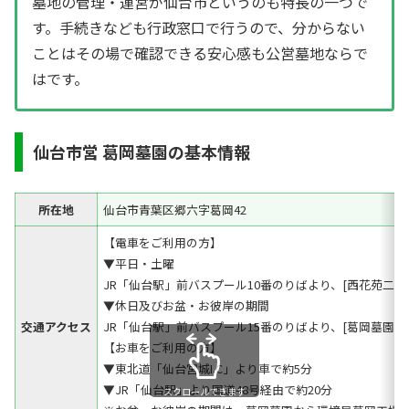
墓地の管理・運営が仙台市というのも特長の一つで
す。手続きなども行政窓口で行うので、分からない
ことはその場で確認できる安心感も公営墓地ならで
はです。
仙台市営 葛岡墓園の基本情報
所在地
仙台市青葉区郷六字葛岡42
【電車をご利用の方】
▼平日・土曜
JR「仙台駅」前バスプール10番のりばより、[西花苑二
▼休日及びお盆・お彼岸の期間
交通アクセス
JR「仙台駅」前バスプール15番のりばより、[葛岡墓園行き
【お車をご利用の方】
▼東北道「仙台宮城I.C」より車で約5分
▼JR「仙台駅」より国道48号経由で約20分
スクロールできます