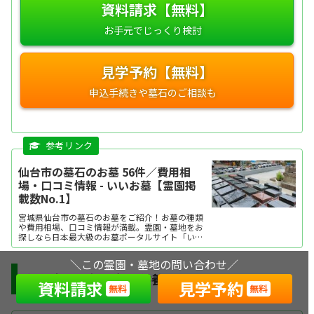
資料請求【無料】
見学予約【無料】
仙台市の墓石のお墓 56件／費用相
場・口コミ情報 - いいお墓【霊園掲
載数No.1】
宮城県仙台市の墓石のお墓をご紹介！お墓の種類
や費用相場、口コミ情報が満載。霊園・墓地をお
探しなら日本最大級のお墓ポータルサイト「いい
お墓」にお任せください。資料請求・見学予約・
お墓の相談はすべて無料！建墓のポイント、石材
＼この霊園・墓地の問い合わせ／
店の選び方など、お墓探しに役立つ情報も提供
中。
仙台市で人気の永代供養墓はこちら
資料請求
見学予約
無料
無料