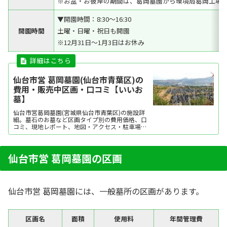
※お盆・お彼岸の期間は、葛岡墓園から環境局葛岡工場
▼開園時間：8:30～16:30
開園時間
土曜・日曜・祝日も開園
※12月31日～1月3日はお休み
仙台市営 葛岡墓園(仙台市青葉区)の
費用・販売中区画・口コミ【いいお
墓】
仙台市営葛岡墓園(宮城県仙台市青葉区)の施設詳
細。墓石のお墓など区画タイプ別の費用価格、口
コミ、現地レポート、地図・アクセス・駐車場情
報などを掲載。霊園・墓地をお探しなら日本最大
級のお墓ポータルサイト「いいお墓」にお任せく
ださい。資料請求・見学予約・お墓の相談はすべ
て無料！建墓のポイント、石材店の選び方など、
仙台市営 葛岡墓園の区画
お墓探しに...
仙台市営 葛岡墓園には、一般墓所の区画があります。
区画名
面積
使用料
年間管理費