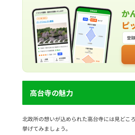
か
ピ
登
高台寺の魅力
北政所の想いが込められた高台寺には見どこ
挙げてみましょう。