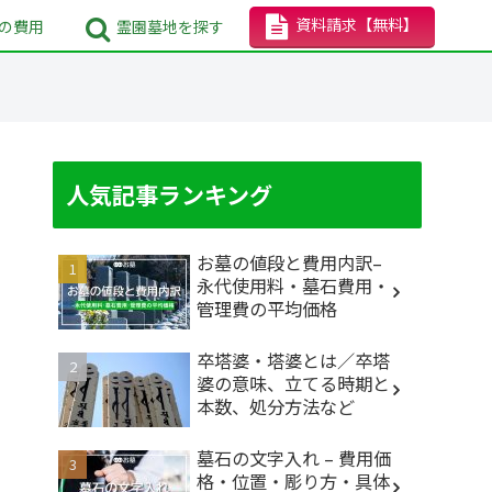
資料請求
【無料】
の
費用
霊園墓地
を探す
人気記事ランキング
お墓の値段と費用内訳–
永代使用料・墓石費用・
管理費の平均価格
卒塔婆・塔婆とは／卒塔
婆の意味、立てる時期と
本数、処分方法など
墓石の文字入れ – 費用価
格・位置・彫り方・具体