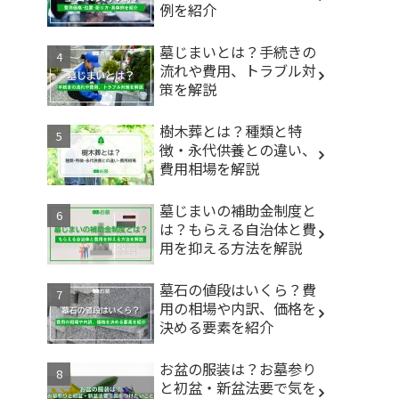
例を紹介
墓じまいとは？手続きの
流れや費用、トラブル対
策を解説
樹木葬とは？種類と特
徴・永代供養との違い、
費用相場を解説
墓じまいの補助金制度と
は？もらえる自治体と費
用を抑える方法を解説
墓石の値段はいくら？費
用の相場や内訳、価格を
決める要素を紹介
お盆の服装は？お墓参り
と初盆・新盆法要で気を