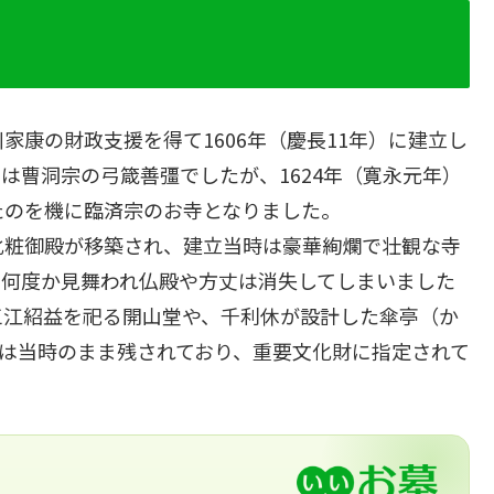
康の財政支援を得て1606年（慶長11年）に建立し
は曹洞宗の弓箴善彊でしたが、1624年（寛永元年）
たのを機に臨済宗のお寺となりました。
化粧御殿が移築され、建立当時は豪華絢爛で壮観な寺
に何度か見舞われ仏殿や方丈は消失してしまいました
三江紹益を祀る開山堂や、千利休が設計した傘亭（か
どは当時のまま残されており、重要文化財に指定されて