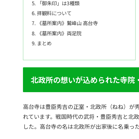
「御朱印」は3種類
拝観料について
《墓所案内》鷲峰山 高台寺
《墓所案内》両足院
まとめ
北政所の想いが込められた寺院
高台寺は豊臣秀吉の正室・北政所（ねね）が
れています。戦国時代の武将・豊臣秀吉と北
した。高台寺の名は北政所が出家後に名乗っ