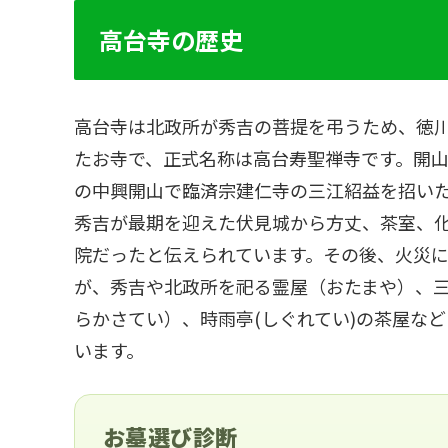
高台寺の歴史
高台寺は北政所が秀吉の菩提を弔うため、徳川家
たお寺で、正式名称は高台寿聖禅寺です。開山
の中興開山で臨済宗建仁寺の三江紹益を招い
秀吉が最期を迎えた伏見城から方丈、茶室、
院だったと伝えられています。その後、火災
が、秀吉や北政所を祀る霊屋（おたまや）、
らかさてい）、時雨亭(しぐれてい)の茶屋な
います。
お墓選び診断