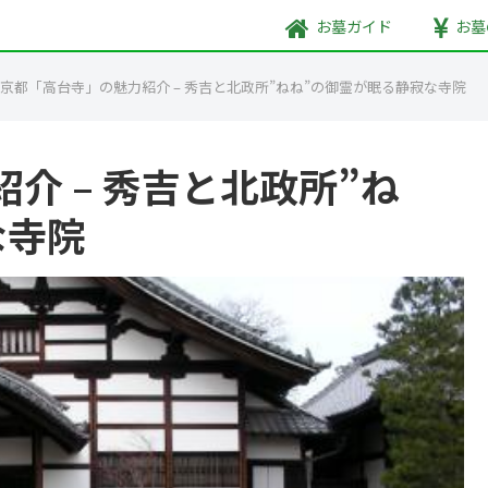
お墓
ガイド
お墓
京都「高台寺」の魅力紹介 – 秀吉と北政所”ねね”の御霊が眠る静寂な寺院
介 – 秀吉と北政所”ね
な寺院