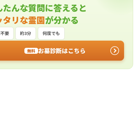
んたんな質問に答えると
ッタリな霊園
が分かる
録不要
約3分
何度でも
お墓診断はこちら
無料