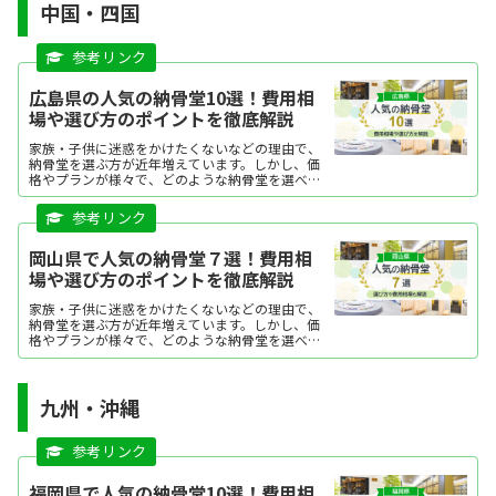
中国・四国
広島県の人気の納骨堂10選！費用相
場や選び方のポイントを徹底解説
家族・子供に迷惑をかけたくないなどの理由で、
納骨堂を選ぶ方が近年増えています。しかし、価
格やプランが様々で、どのような納骨堂を選べば
よいか迷う方も多いですよね。本記事では、広島
県で人気の納骨堂を、ランキング形式にてご紹介
します。それぞれの特徴を分かりやすくまとめて
いますので、ぜひ購入の際の参考にしてくださ
岡山県で人気の納骨堂７選！費用相
い。
場や選び方のポイントを徹底解説
家族・子供に迷惑をかけたくないなどの理由で、
納骨堂を選ぶ方が近年増えています。しかし、価
格やプランが様々で、どのような納骨堂を選べば
よいか迷う方も多いですよね。今回は、岡山県で
人気の納骨堂を、ランキング形式にてご紹介しま
す。それぞれの特徴を...
九州・沖縄
福岡県で人気の納骨堂10選！費用相