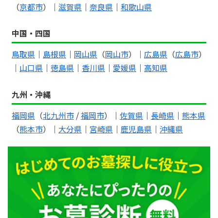
（
京都市
）｜
滋賀県
｜
奈良県
｜
和歌山県
中国・四国
鳥取県
｜
島根県
｜
岡山県
（
岡山市
）｜
広島県
（
広島市
）
｜
山口県
｜
徳島県
｜
香川県
｜
愛媛県
｜
高知県
九州・沖縄
福岡県
（
北九州市
/
福岡市
）｜
佐賀県
｜
長崎県
｜
熊本県
（
熊本市
）｜
大分県
｜
宮崎県
｜
鹿児島県
｜
沖縄県