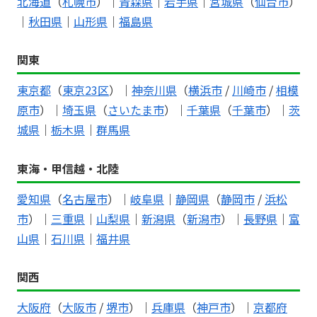
北海道
（
札幌市
）｜
青森県
｜
岩手県
｜
宮城県
（
仙台市
）
｜
秋田県
｜
山形県
｜
福島県
関東
東京都
（
東京23区
）｜
神奈川県
（
横浜市
/
川崎市
/
相模
原市
）｜
埼玉県
（
さいたま市
）｜
千葉県
（
千葉市
）｜
茨
城県
｜
栃木県
｜
群馬県
東海・甲信越・北陸
愛知県
（
名古屋市
）｜
岐阜県
｜
静岡県
（
静岡市
/
浜松
市
）｜
三重県
｜
山梨県
｜
新潟県
（
新潟市
）｜
長野県
｜
富
山県
｜
石川県
｜
福井県
関西
大阪府
（
大阪市
/
堺市
）｜
兵庫県
（
神戸市
）｜
京都府