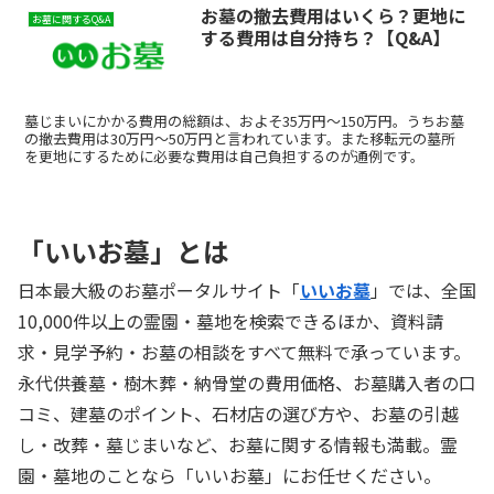
お墓の撤去費用はいくら？更地に
お墓に関するQ&A
する費用は自分持ち？【Q&A】
墓じまいにかかる費用の総額は、およそ35万円～150万円。うちお墓
の撤去費用は30万円～50万円と言われています。また移転元の墓所
を更地にするために必要な費用は自己負担するのが通例です。
「いいお墓」とは
日本最大級のお墓ポータルサイト「
いいお墓
」では、全国
10,000件以上の霊園・墓地を検索できるほか、資料請
求・見学予約・お墓の相談をすべて無料で承っています。
永代供養墓・樹木葬・納骨堂の費用価格、お墓購入者の口
コミ、建墓のポイント、石材店の選び方や、お墓の引越
し・改葬・墓じまいなど、お墓に関する情報も満載。霊
園・墓地のことなら「いいお墓」にお任せください。