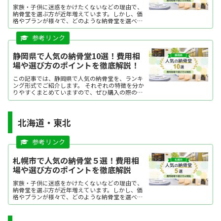
家族・子供に迷惑をかけたくないなどの理由で、
納骨堂を選ぶ方が近年増えています。しかし、価
格やプランが様々で、どのような納骨堂を選べば
よいか迷う方も多いですよね。この記事では名古
屋市で人気の納骨堂を、ランキング形式にてご紹
介します。それぞれの特徴を分かりやすくまとめ
ていますので、ぜひ購入の際の参考にしてくださ
静岡県で人気の納骨堂10選！費用相
い。
場や選び方のポイントを徹底解説！
この記事では、静岡県で人気の納骨堂を、ランキ
ング形式でご紹介します。 それぞれの特徴を分か
りやすくまとめていますので、ぜひ購入の際の参
考にしてください。気になる納骨堂があった場合
は、資料請求したり、現地見学をしてみましょ
う。
北海道・東北
札幌市で人気の納骨堂５選！費用相
場や選び方のポイントを徹底解説
家族・子供に迷惑をかけたくないなどの理由で、
納骨堂を選ぶ方が近年増えています。しかし、価
格やプランが様々で、どのような納骨堂を選べば
よいか迷う方も多いですよね。今回は、札幌市で
人気の納骨堂を、ランキング形式にてご紹介しま
す。それぞれの特徴を...