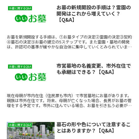
お墓の新規開設の手順は？霊園の
お墓に関するQ&A
開発はこれから増えていく？
【Q&A】
お墓を新規開設する手順は、①お墓タイプの決定②霊園の決定③契約
④墓石の決定⑤お墓の建立の5ステップです。また霊園・墓地の開発
は、許認可の基準が緩やかな自治体に集中していくとみられていま
す。
市営墓地の名義変更、市外在住で
お墓に関するQ&A
も承継はできる？【Q&A】
現在母親が市内在住（住民票も市内）で市営墓地にお墓があります。
親族は市外在住です。将来、母親が亡くなった場合、長男がお墓の管
理をする予定です。市外に住んでいる場合、お墓を引き払う必要があ
ると聞きましたが、本当でしょうか？ほとんどの市営墓地で...
墓石の形や色について注意するこ
お墓に関するQ&A
とはありますか？【Q&A】