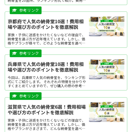
納骨堂を20箇所、ランキング形式で紹介。費用相
場や選び方のポイントを解説しています。気にな
る納骨堂があれば、資料請求や現地見学が可能で
す。
京都府で人気の納骨堂10選！費用相
場や選び方のポイントを徹底解説
家族・子供に迷惑をかけたくないなどの理由で、
納骨堂を選ぶ方が近年増えています。しかし、価
格やプランが様々で、どのような納骨堂を選べば
よいか迷う方も多いですよね。本記事では、京都
府で人気の納骨堂をランキング形式にてご紹介し
ます。それぞれの特徴を分かりやすくまとめてい
ますので、ぜひ購入の際の参考にしてください。
兵庫県で人気の納骨堂10選！費用相
場や選び方のポイントを徹底解説
今回は、兵庫県で人気の納骨堂を、ランキング形
式にてご紹介します。 それぞれの特徴を分かりや
すくまとめていますので、ぜひ購入の際の参考に
してください。気になる納骨堂があった場合は、
資料請求をしたり、現地見学をしてみましょう。
滋賀県で人気の納骨堂6選！費用相場
や選び方のポイントを徹底解説
家族・子供に迷惑をかけたくないなどの理由で、
納骨堂を選ぶ方が近年増えています。しかし、価
格やプランがさまざまで、どんな納骨堂を選べば