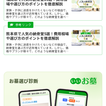
場や選び方のポイントを徹底解説
家族・子供に迷惑をかけたくないなどの理由で、
納骨堂を選ぶ方が近年増えています。しかし、価
格やプランが様々で、どのような納骨堂を選べば
よいか迷う方も多いですよね。今回は、福岡県で
人気の納骨堂を、ランキング形式にてご紹介しま
す。それぞれの特徴を...
熊本県で人気の納骨堂5選！費用相場
や選び方のポイントを徹底解説
家族・子供に迷惑をかけたくないなどの理由で、
納骨堂を選ぶ方が近年増えています。しかし、価
格やプランが様々で、どのような納骨堂を選べば
よいか迷う方も多いですよね。今回は、熊本県で
人気の納骨堂を、ランキング形式にてご紹介しま
す。それぞれの特徴を分かりやすくまとめていま
すので、ぜひ購入の際の参考にしてください。
お墓選び診断