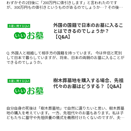
わずかその2日後に「200万円に値引きします」と言われたのです
が、300万円もの値引きというものがあるのでしょうか…？その後
「手付金として100万円お支払いください」と言われま...
外国の国籍で日本のお墓に入るこ
お墓に関するQ&A
とはできるのでしょうか？
【Q&A】
Q. 外国人と結婚して相手方の国籍を持っています。 今は伴侶と死別
して日本で暮らしていますが、将来、日本の両親のお墓に入ることが
できるのでしょうか。
樹木葬墓地を購入する場合、先祖
お墓に関するQ&A
代々のお墓はどうする？【Q&A】
自分自身の死後は「樹木葬墓地」で自然に還りたいと思い、樹木葬墓
地の購入を考えています。一方、先祖代々のお墓もあります。私は子
どもたちに墓守や先祖供養の儀式を義務付けたくないのですが、夫は
どちらでもよい、というか子どもが継ぐのが当たり前と考え...