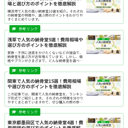
場と選び方のポイントを徹底解説
横浜市で人気の高い納骨堂10選を紹介。それぞれ
の納骨堂の特徴や、選ぶ際のポイントをわかりや
すくまとめています。
浅草で人気の納骨堂5選！費用相場や
選び方のポイントを徹底解説
家族・子供に迷惑をかけたくないなどの理由で、
納骨堂を選ぶ方が近年増えています。しかし、価
格やプランがさまざまで、どんな納骨堂を選べば
よいか迷う方も多いですよね。この記事では、浅
草で人気の納骨堂を、ランキング形式でご紹介し
ます。それぞれの特徴...
関東で人気の納骨堂15選！費用相場
や選び方のポイントを徹底解説
この記事では、関東で人気の納骨堂を、ランキン
グ形式でご紹介します。 それぞれの特徴を分かり
やすくまとめていますので、ぜひ購入の際の参考
にしてください。気になる納骨堂があった場合
は、資料請求したり、現地見学をしてみましょ
う。
東京都墨田区で人気の納骨堂4選！費
用相場や選び方のポイントを徹底解