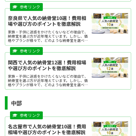
よいか迷う方も多いですよね。この記事では、滋
賀県で人気の納骨堂を、ランキング形式でご紹介
します。それぞれの特...
奈良県で人気の納骨堂10選！費用相
場や選び方のポイントを徹底解説
家族・子供に迷惑をかけたくないなどの理由で、
納骨堂を選ぶ方が近年増えています。しかし、価
格やプランが様々で、どのような納骨堂を選べば
よいか迷う方も多いですよね。この記事では奈良
県で人気の納骨堂をランキング形式にてご紹介し
ます。それぞれの特徴を分かりやすくまとめてい
ますので、ぜひ購入の際の参考にしてください。
関西で人気の納骨堂12選！費用相場
や選び方のポイントを徹底解説
家族・子供に迷惑をかけたくないなどの理由で、
納骨堂を選ぶ方が近年増えています。しかし、価
格やプランが様々で、どのような納骨堂を選べば
よいか迷う方も多いですよね。本記事では関西で
人気の納骨堂を、ランキング形式にてご紹介しま
す。それぞれの特徴を分かりやすくまとめていま
すので、ぜひ購入の際の参考にしてください。
中部
名古屋市で人気の納骨堂10選！費用
相場や選び方のポイントを徹底解説