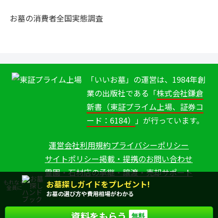
お墓の消費者全国実態調査
「いいお墓」の運営は、1984年創
業の出版社である「
株式会社鎌倉
新書（東証プライム上場、証券コ
ード：6184）
」が行っています。
運営会社
利用規約
プライバシーポリシー
サイトポリシー
掲載・提携のお問い合わせ
霊園・石材店の承継・譲渡・売却サポート
お墓探しガイドをプレゼント!
もれなく
全員に
お墓の選び方や費用相場がわかる
資料をもらう
Copyright (C) Kamakura Shinsho, Ltd. All Rights Reserved.
無料