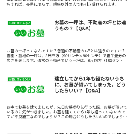
名すれば、長男に限らず、親族以外の人でも引き受けられます。
お墓の一坪は、不動産の坪とは違
お墓に関するQ&A
うもの？【Q&A】
お墓の一坪ってなんですか？普通の不動産の1坪とは違うのですか？
霊園・墓地の一坪は、3尺四方（90センチ×90センチ）で畳半畳分の
広さを表します。通常の不動産でいう一坪は、6尺四方（180センチ
×180センチ）なので、墓地の一坪はその4分の1...
建立してから1年も経たないうち
お墓に関するQ&A
に、お墓が傾いてしまった。どう
したらいい？【Q&A】
お寺でお墓を建てましたが、先日お墓参りに行った際、お墓が傾いて
いるのに気がつきました。お墓を建ててから1年も経っていないので
すが不良施工なのでしょうか？この場合どうしたらいいのでしょう
か？墓石建立については、基礎工事がいい加減だったために7...