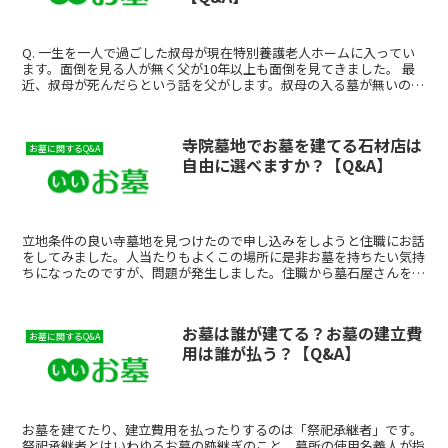
Q. 一生を一人で過ごした叔母が現在特別養護老人ホームに入ってい
ます。面倒を見る人が無く父が10年以上も面倒を見てきました。 最
近、叔母が死んだらという話を父がします。叔母の入る墓が無いの
で、父が「うちの墓ができたら、うちの墓に入れてやる」と叔母本人
にも親戚にも言っているのですが、代々の墓には繋がりの無い人が入
ると……という話も聞いたことがあります。 まだ土地も無いのです
寺院墓地でお墓を建てる石材店は
が、もし父がお墓の土地を買った場合、どのようにしたらいいのでし
お墓に関するQ&A
自由に選べますか？【Q&A】
ょうか。
立地条件の良い寺墓地を見つけたので申し込みをしようと住職にお話
をしてみました。人当たりもよくこの場所に是非お墓を持ちたい気持
ちになったのですが、問題が発生しました。住職から墓石屋さんを紹
介されお話を伺ったのですが、担当者は非常に粗暴な態度で...
お墓は誰が建てる？お墓の建立費
お墓に関するQ&A
用は誰が払う？【Q&A】
お墓を建てたり、建立費用を払ったりするのは「祭祀承継者」です。
祭祀承継者とはいわゆるお墓の跡継ぎのこと。墓所の使用名義人が指