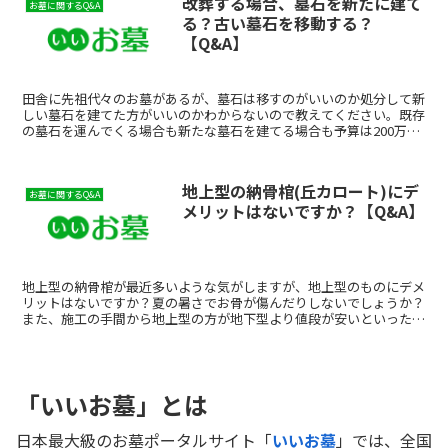
改葬する場合、墓石を新たに建て
お墓に関するQ&A
る？古い墓石を移動する？
【Q&A】
田舎に先祖代々のお墓があるが、墓石は移すのがいいのか処分して新
しい墓石を建てた方がいいのかわからないので教えてください。既存
の墓石を運んでくる場合も新たな墓石を建てる場合も予算は200万円
以内で考えたいです。今ある墓石を新しい墓地に持ち込む...
地上型の納骨棺(丘カロート)にデ
お墓に関するQ&A
メリットはないですか？【Q&A】
地上型の納骨棺が最近多いような気がしますが、地上型のものにデメ
リットはないですか？夏の暑さでお骨が傷んだりしないでしょうか？
また、施工の手間から地上型の方が地下型より値段が安いといったこ
とはありますか？地上型でも、暑さでお骨が傷む心配はない...
「いいお墓」とは
日本最大級のお墓ポータルサイト「
いいお墓
」では、全国