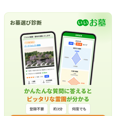
程がよくわかって安心ですし、自ず愛着も湧いて
きます。 お任せする石材店には、完成写真だけで
なく、お墓の施工途中の写真もお願いしてみては
いかがでしょうか。
お墓選び診断
かんたんな質問に答えると
ピッタリな霊園
が分かる
登録不要
約3分
何度でも