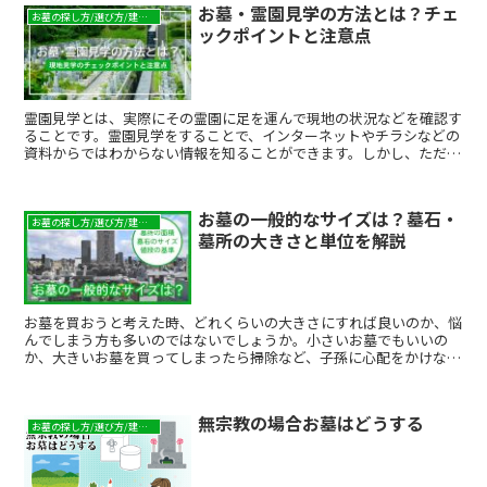
お墓・霊園見学の方法とは？チェ
お墓の探し方/選び方/建て方
ックポイントと注意点
霊園見学とは、実際にその霊園に足を運んで現地の状況などを確認す
ることです。霊園見学をすることで、インターネットやチラシなどの
資料からではわからない情報を知ることができます。しかし、ただ見
学するだけでは意味がありません。見学をしてよい霊園かどうか判断
するために、見学で確認しておくべきポイントがあります。たとえ
ば、霊園見学では霊園内だけでなく、霊園がある地域やアクセス方法
お墓の一般的なサイズは？墓石・
について確認しておくことが大切です。 そこで、今回は霊園見学の
お墓の探し方/選び方/建て方
墓所の大きさと単位を解説
際に見ておくべきポイントや、見学の際に持参すると便利なもの、霊
園の申し込み方法などについて詳しくご紹介します。霊園を比較する
際にぜひご活用ください。
お墓を買おうと考えた時、どれくらいの大きさにすれば良いのか、悩
んでしまう方も多いのではないでしょうか。小さいお墓でもいいの
か、大きいお墓を買ってしまったら掃除など、子孫に心配をかけない
かなど、大きさに関する悩みは尽きません。そこで今回は、お墓の大
きさに関する基本的な考え方や、一般的なお墓の大きさの基準につい
て説明していきます。これからお墓の購入をご検討されている方は、
無宗教の場合お墓はどうする
ぜひ参考にしてみてください。
お墓の探し方/選び方/建て方