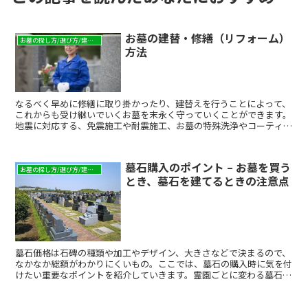
お墓の建替・修繕（リフォーム）
お墓の探し方/選び方/建て方
方法
なるべく早めに修繕に取り掛かったり、建替えを行うことによって、
これからも受け継いでいくお墓を末永く守っていくことができます。
地震に対応する、免震施工や耐震施工、お墓の特殊洗浄やコーティン
グなどのご紹介もいたします。
墓石購入のポイント – お墓を買う
お墓の探し方/選び方/建て方
とき、墓石を建てるときの注意点
墓石価格は石碑の種類や加工やデザイン、大きさなどで決まるので、
なかなか総額がわかりにくいもの。ここでは、墓石の購入時に気を付
けたい重要なポイントを紹介していきます。霊園ごとに変わる墓石の
建て方墓石を求めるにはいくつかの方法があります。現在で...