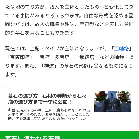
た墓地の在り方が、故人を主体としたものへと変化してき
ている事情があると考えられます。自由な形式を認める霊
園などでは、故人の職業や趣味、宇宙観などを表した意匠
的な墓石を見ることもできます。
現在では、上記３タイプが主流となりますが、「
五輪塔
」
「宝篋印塔」「宝塔・多宝塔」「無縫塔」などの種類もあ
ります。また、「神道」の墓石の形態は異なるものになり
ます。
墓石の選び方 - 石材の種類から石材
店の選び方まで一挙に公開！
お墓を購入するのは一生に一度あるかないかの出
来事です。そのため、お墓を購入しようとなった
時、何を基準に選んだらよいのかが分からない方
がほとんどでしょう。ここでは、墓石の選び方を
紹介していきます。墓石は、その種類も多いです
し、石種や大きさによ...
墓石に使われる石種