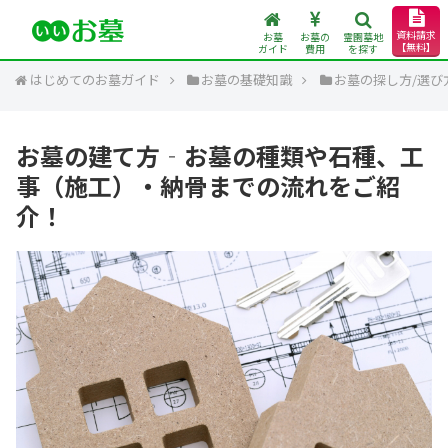
資料請求
お墓
お墓の
霊園墓地
【無料】
ガイド
費用
を探す
はじめてのお墓ガイド
お墓の基礎知識
お墓の探し方/選び
お墓の建て方‐お墓の種類や石種、工
事（施工）・納骨までの流れをご紹
介！