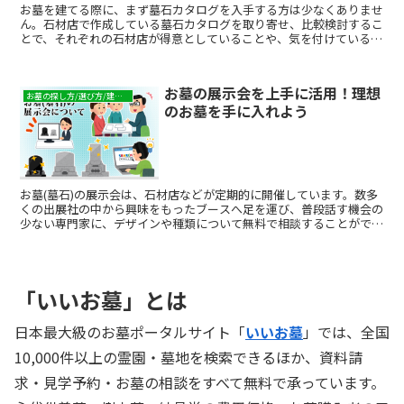
お墓を建てる際に、まず墓石カタログを入手する方は少なくありませ
ん。石材店で作成している墓石カタログを取り寄せ、比較検討するこ
とで、それぞれの石材店が得意としていることや、気を付けているこ
となどといった特徴が見えてきます。また、過去の建墓実績...
お墓の展示会を上手に活用！理想
お墓の探し方/選び方/建て方
のお墓を手に入れよう
お墓(墓石)の展示会は、石材店などが定期的に開催しています。数多
くの出展社の中から興味をもったブースへ足を運び、普段話す機会の
少ない専門家に、デザインや種類について無料で相談することができ
ます。墓石についての悩みを解決できたり、実際に墓石を見て家族で
話し合ったりする機会にもなるでしょう。具体的に場所や予算が決ま
っていれば、それに合わせた紹介をしてもらえることもあります。格
安のお墓から高品質な石材を扱っている石屋などまで種類が豊富で、
「いいお墓」とは
自分たちの希望に合わせた墓石を、納得したうえで購入することがで
きるでしょう。この記事では、これから墓石を購入しようと考えてい
る方に向けて、展示会でのお墓の選び方について紹介します。
日本最大級のお墓ポータルサイト「
いいお墓
」では、全国
10,000件以上の霊園・墓地を検索できるほか、資料請
求・見学予約・お墓の相談をすべて無料で承っています。