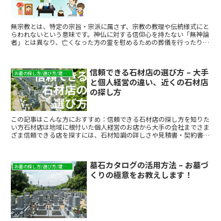
無宗教とは、特定の宗旨・宗派に属さず、宗教の教理や伝統様式にと
らわれないという意味です。神仏に対する信仰心を持たない「無神論
者」とは異なり、亡くなった方の霊を慰めるための葬儀を行ったり、
故人を偲ぶお墓を民間や公営の霊園に設けたりというように、故人に
対する供養は営みます。そこで、無宗教の方がお墓を選ぶ際のポイン
トや納骨について、注意点とともに紹介します。
信頼できる石材店の選び方 – 大手
お墓の探し方/選び方/建て方
と個人経営の違い、近くの石材店
の探し方
この記事はこんな方におすすめ：信頼できる石材店の探し方を知りた
い方石材店は地域に根付いた個人経営のお店から大手の会社までさま
ざま信頼できる店を探すには、石材知識の詳しさや見積書・契約書の
明確さが重要相談のしやすさやアフターサービスの充実度も...
墓石カタログの活用方法 – お墓づ
お墓の探し方/選び方/建て方
くりの極意をお教えします！