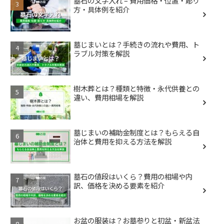
墓石の文字入れ – 費用価格・位置・彫り
方・具体例を紹介
墓じまいとは？手続きの流れや費用、ト
ラブル対策を解説
樹木葬とは？種類と特徴・永代供養との
違い、費用相場を解説
墓じまいの補助金制度とは？もらえる自
治体と費用を抑える方法を解説
墓石の値段はいくら？費用の相場や内
訳、価格を決める要素を紹介
お盆の服装は？お墓参りと初盆・新盆法