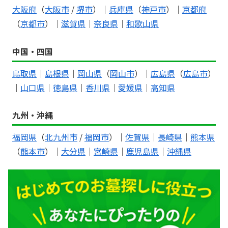
大阪府
（
大阪市
/
堺市
）｜
兵庫県
（
神戸市
）｜
京都府
（
京都市
）｜
滋賀県
｜
奈良県
｜
和歌山県
中国・四国
鳥取県
｜
島根県
｜
岡山県
（
岡山市
）｜
広島県
（
広島市
）
｜
山口県
｜
徳島県
｜
香川県
｜
愛媛県
｜
高知県
九州・沖縄
福岡県
（
北九州市
/
福岡市
）｜
佐賀県
｜
長崎県
｜
熊本県
（
熊本市
）｜
大分県
｜
宮崎県
｜
鹿児島県
｜
沖縄県