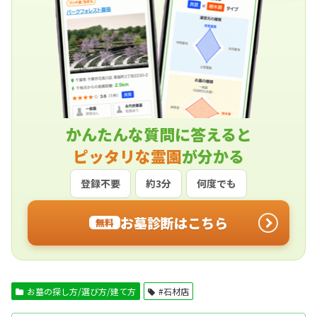
かんたんな質問に答えると
ピッタリな霊園
が分かる
登録不要
約3分
何度でも
お墓診断はこちら
無料
お墓の探し方/選び方/建て方
#石材店