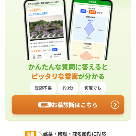
かんたんな質問に答えると
ピッタリな霊園
が分かる
登録不要
約3分
何度でも
お墓診断はこちら
無料
＼建墓・修理・戒名彫刻に対応／
注目