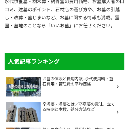
永代供養墓・樹木葬・納骨堂の費用価格、お墓購入者の口
コミ、建墓のポイント、石材店の選び方や、お墓の引越
し・改葬・墓じまいなど、お墓に関する情報も満載。霊
園・墓地のことなら「いいお墓」にお任せください。
人気記事ランキング
お墓の値段と費用内訳–永代使用料・墓
石費用・管理費の平均価格
卒塔婆・塔婆とは／卒塔婆の意味、立て
る時期と本数、処分方法など