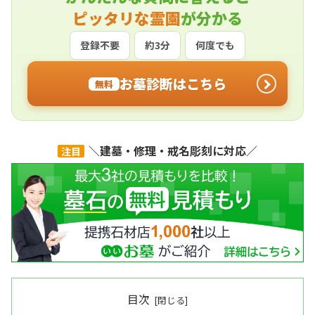
ピッタリな霊園
が分かる
登録不要
約3分
何度でも
お墓診断はこちら
無料
＼建墓・修理・戒名彫刻に対応／
注目
目次