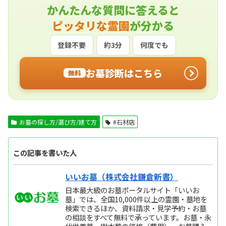
かんたんな質問に答えると
ピッタリな霊園
が分かる
登録不要
約3分
何度でも
お墓診断はこちら
無料
お墓の探し方/選び方/建て方
#石材店
この記事を書いた人
いいお墓（株式会社鎌倉新書）
日本最大級のお墓ポータルサイト「いいお
墓」では、全国10,000件以上の霊園・墓地を
検索できるほか、資料請求・見学予約・お墓
の相談をすべて無料で承っています。お墓・永