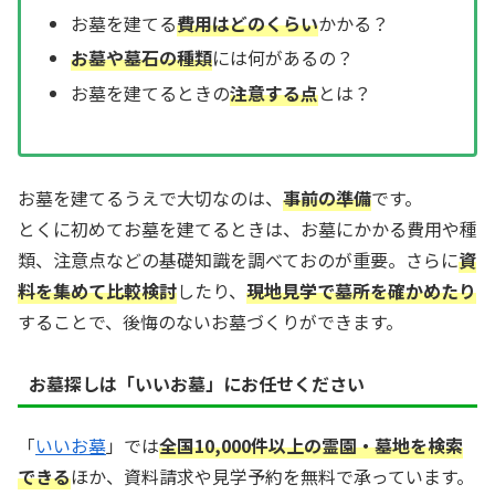
お墓を建てる
費用はどのくらい
かかる？
お墓や墓石の種類
には何があるの？
お墓を建てるときの
注意する点
とは？
お墓を建てるうえで大切なのは、
事前の準備
です。
とくに初めてお墓を建てるときは、お墓にかかる費用や種
類、注意点などの基礎知識を調べておのが重要。さらに
資
料を集めて比較検討
したり、
現地見学で墓所を確かめたり
することで、後悔のないお墓づくりができます。
お墓探しは「いいお墓」にお任せください
「
いいお墓
」では
全国10,000件以上の霊園・墓地を検索
できる
ほか、資料請求や見学予約を無料で承っています。