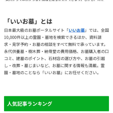
学するだけでは意味がありません。見学をしてよい霊園かどうか判断
するために、見学で確認しておくべきポイントがあります。たとえ
ば、霊園見学では霊園内だけでなく、霊園がある地域やアクセス方法
について確認しておくことが大切です。 そこで、今回は霊園見学の
「いいお墓」とは
際に見ておくべきポイントや、見学の際に持参すると便利なもの、霊
園の申し込み方法などについて詳しくご紹介します。霊園を比較する
際にぜひご活用ください。
日本最大級のお墓ポータルサイト「
いいお墓
」では、全国
10,000件以上の霊園・墓地を検索できるほか、資料請
求・見学予約・お墓の相談をすべて無料で承っています。
永代供養墓・樹木葬・納骨堂の費用価格、お墓購入者の口
コミ、建墓のポイント、石材店の選び方や、お墓の引越
し・改葬・墓じまいなど、お墓に関する情報も満載。霊
園・墓地のことなら「いいお墓」にお任せください。
人気記事ランキング