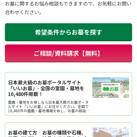
お墓に関するお悩み相談もできますので、お気軽にお問い
合わせください。
希望条件からお墓を探す
ご相談/資料請求【無料】
日本最大級のお墓ポータルサイト
「いいお墓」- 全国の霊園・墓地を
10,480件掲載！
霊園・墓地をお探しなら日本最大級のお墓ポータ
ルサイト「いいお墓」にお任せください。全国で
10,480件の霊園・墓地情報を有し、お墓の相談実
績は年間14万件以上。エリア・口コミ・価格など
ご希望に合わせてお墓を探せます。資料請求・見
学予約・お墓の相談はすべて無料。墓石建立から
永代供養墓・樹木葬・納骨堂など区画タイプ別の
お墓の建て方‐お墓の種類や石種、
費用...