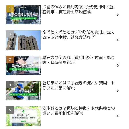
お墓の値段と費用内訳–永代使用料・墓
石費用・管理費の平均価格
卒塔婆・塔婆とは／卒塔婆の意味、立て
る時期と本数、処分方法など
墓石の文字入れ – 費用価格・位置・彫り
方・具体例を紹介
墓じまいとは？手続きの流れや費用、ト
ラブル対策を解説
樹木葬とは？種類と特徴・永代供養との
違い、費用相場を解説