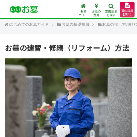
資料請求
お墓
お墓の
霊園墓地
【無料】
ガイド
費用
を探す
はじめてのお墓ガイド
お墓の基礎知識
お墓の探し方/選び
お墓の建替・修繕（リフォーム）方法