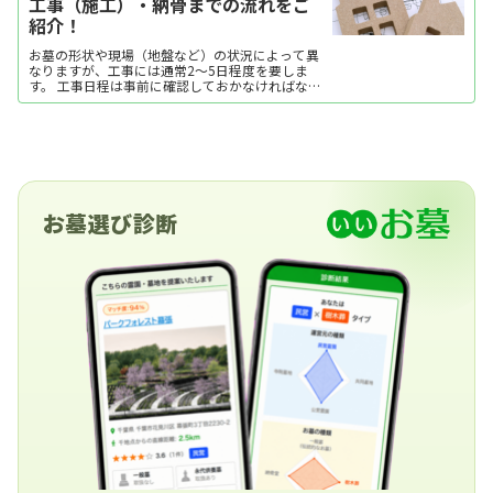
工事（施工）・納骨までの流れをご
紹介！
お墓の形状や現場（地盤など）の状況によって異
なりますが、工事には通常2～5日程度を要しま
す。 工事日程は事前に確認しておかなければなり
ませんが、施工の途中経過を見学されると、表面
ではわからない基礎部分やお墓のつくり、その過
程がよくわかって安心ですし、自ず愛着も湧いて
きます。 お任せする石材店には、完成写真だけで
なく、お墓の施工途中の写真もお願いしてみては
いかがでしょうか。
お墓選び診断