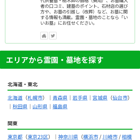
代供養墓・樹木葬の価格（費用）、お墓購入
者の口コミ、建墓のポイント、石材店の選び
方や、お墓の引越し（改葬）など、お墓に関
する情報も満載。霊園・墓地のことなら「い
いお墓」にお任せください。
エリアから霊園・墓地を探す
北海道・東北
北海道
（
札幌市
）｜
青森県
｜
岩手県
｜
宮城県
（
仙台市
）
｜
秋田県
｜
山形県
｜
福島県
関東
東京都
（
東京23区
）｜
神奈川県
（
横浜市
/
川崎市
/
相模