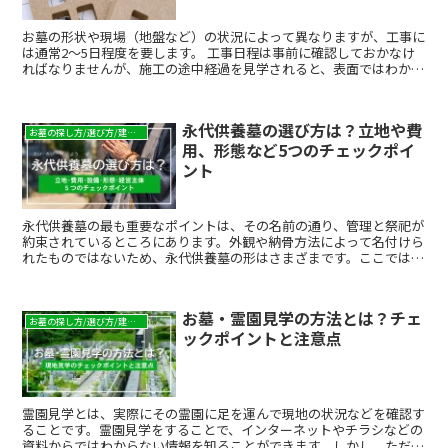
お墓の形状や現場（地盤など）の状況によって異なりますが、工事に
は通常2～5日程度を要します。 工事日程は事前に確認しておかなけ
ればなりませんが、施工の途中経過を見学されると、表面ではわから
ない基礎部分やお墓のつくり、その過程がよくわかって安心ですし、
自ず愛着も湧いてきます。 お任せする石材店には、完成写真だけで
なく、お墓の施工途中の写真もお願いしてみてはいかがでしょうか。
永代供養墓の選び方は？立地や費
お墓の探し方/選び方/建て方
用、形態など5つのチェックポイ
ント
永代供養墓の最も重要なポイントは、その名前の通り、管理と祭祀が
約束されているところにあります。外観や納骨方法によって名付けら
れたものではないため、永代供養墓の形はさまざまです。ここでは、
永代供養墓を上手に選ぶためのポイントをいくつかの観点からご紹介
します。
お墓・霊園見学の方法とは？チェ
お墓の探し方/選び方/建て方
ックポイントと注意点
霊園見学とは、実際にその霊園に足を運んで現地の状況などを確認す
ることです。霊園見学をすることで、インターネットやチラシなどの
資料からではわからない情報を知ることができます。しかし、ただ見