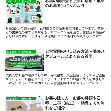
お墓の展示会を上手に活用！理想
お墓の探し方/選び方/建て方
のお墓を手に入れよう
お墓(墓石)の展示会は、石材店などが定期的に開催しています。数多
くの出展社の中から興味をもったブースへ足を運び、普段話す機会の
少ない専門家に、デザインや種類について無料で相談することができ
ます。墓石についての悩みを解決できたり、実際に墓石を見て家族で
話し合ったりする機会にもなるでしょう。具体的に場所や予算が決ま
っていれば、それに合わせた紹介をしてもらえることもあります。格
公営霊園の申し込み方法 – 募集ス
安のお墓から高品質な石材を扱っている石屋などまで種類が豊富で、
お墓の探し方/選び方/建て方
ケジュールとよくある質問
自分たちの希望に合わせた墓石を、納得したうえで購入することがで
きるでしょう。この記事では、これから墓石を購入しようと考えてい
る方に向けて、展示会でのお墓の選び方について紹介します。
代表的なお墓の種類としては、寺院墓地、民営霊園、そして公営霊園
があります。お墓を立てるときには、まずどのお墓で故人を供養した
いかを決めることが大切です。公営霊園は様々なメリットがあり、と
ても魅力的です。しかし、住んでいる地域の条件を満たさなければ使
用できなかったり、応募者多数の場合は抽選となってしまったりする
ことがあります。そのため、情報収集は不可欠です。ここでは公営霊
お墓の建て方‐お墓の種類や石
園の特徴や申し込み方法、さらに公営霊園のひとつである都立霊園に
お墓の探し方/選び方/建て方
種、工事（施工）・納骨までの流
ついてまとめました。公営霊園は、特にお墓を立てる費用を抑えたい
人にとって有力な選択肢です。公営霊園を検討したい、という方はぜ
れをご紹介！
ひご参考ください。