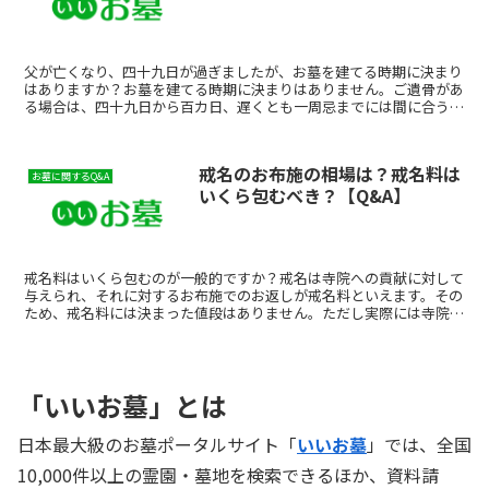
父が亡くなり、四十九日が過ぎましたが、お墓を建てる時期に決まり
はありますか？お墓を建てる時期に決まりはありません。ご遺骨があ
る場合は、四十九日から百カ日、遅くとも一周忌までには間に合うよ
う建墓するのが一般的とされています。このQ&Aに関連す...
戒名のお布施の相場は？戒名料は
お墓に関するQ&A
いくら包むべき？【Q&A】
戒名料はいくら包むのが一般的ですか？戒名は寺院への貢献に対して
与えられ、それに対するお布施でのお返しが戒名料といえます。その
ため、戒名料には決まった値段はありません。ただし実際には寺院に
よってある程度の相場が決められていることが多く、「信士...
「いいお墓」とは
日本最大級のお墓ポータルサイト「
いいお墓
」では、全国
10,000件以上の霊園・墓地を検索できるほか、資料請