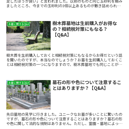
足したほうが良い」と言われました。以前のものと同じ玉砂利を頼み
ましたところ、今までの玉砂利の3倍以上あるものが敷き詰められて
いました。同じ石でも3倍以上のサイズの差はあるものでし...
樹木葬墓地は生前購入がお得な
お墓に関するQ&A
の？相続税対策にもなる？
【Q&A】
樹木葬を生前購入しておくと相続税対策にもなるからお得だという話
を聞いたのですが、本当なのでしょうか？お墓を生前購入しておくこ
とは相続税対策の一つになりますので、樹木葬墓地でも同じことが言
えます。葬式費用は相続税から控除することが可能ですが、...
墓石の形や色について注意するこ
お墓に関するQ&A
とはありますか？【Q&A】
先日墓地の見学に行きました。ユニークなお墓が多いことに驚いたの
ですが、墓石の形や色について注意することはありますか？墓石の形
や色に関して法的な規制はありません。ただし、霊園・墓地によって
はある程度の規制がある場合もあります。とはいえ基本的に...