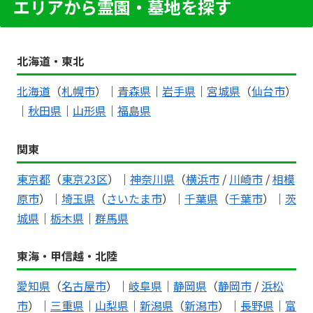
エリアから霊園・墓地を探す
北海道・東北
北海道
（
札幌市
）｜
青森県
｜
岩手県
｜
宮城県
（
仙台市
）
｜
秋田県
｜
山形県
｜
福島県
関東
東京都
（
東京23区
）｜
神奈川県
（
横浜市
/
川崎市
/
相模
原市
）｜
埼玉県
（
さいたま市
）｜
千葉県
（
千葉市
）｜
茨
城県
｜
栃木県
｜
群馬県
東海・甲信越・北陸
愛知県
（
名古屋市
）｜
岐阜県
｜
静岡県
（
静岡市
/
浜松
市
）｜
三重県
｜
山梨県
｜
新潟県
（
新潟市
）｜
長野県
｜
富