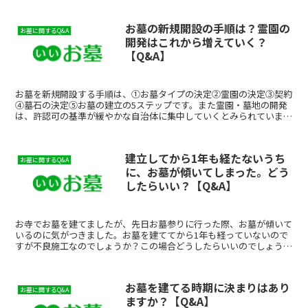
お墓の新規開設の手順は？霊園の
お墓に関するQ&A
開発はこれから増えていく？
【Q&A】
お墓を新規開設する手順は、①お墓タイプの決定②霊園の決定③契約
④墓石の決定⑤お墓の建立の5ステップです。また霊園・墓地の開発
は、許認可の基準が緩やかな自治体に集中していくとみられていま
す。
建立してから1年も経たないうち
お墓に関するQ&A
に、お墓が傾いてしまった。どう
したらいい？【Q&A】
お寺でお墓を建てましたが、先日お墓参りに行った際、お墓が傾いて
いるのに気がつきました。お墓を建ててから1年も経っていないので
すが不良施工なのでしょうか？この場合どうしたらいいのでしょう
か？墓石建立については、基礎工事がいい加減だったために7...
お墓を建てる時期に決まりはあり
お墓に関するQ&A
ますか？【Q&A】