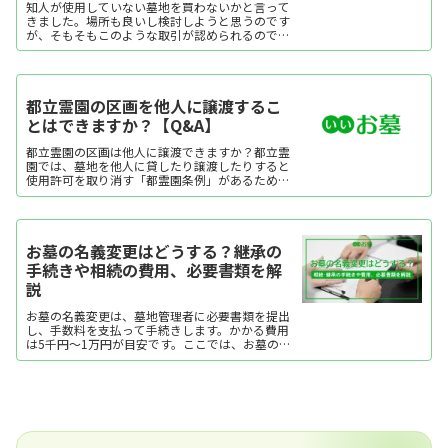
りません。ここでは、お墓の使用権の承継方法や
知人が使用していない墓地を買わないかと言って
手数料など、使用権にまつわる基礎知識について
きました。場所も良いし検討しようと思うのです
解説します。
が、そもそもこのような取引が認められるのでし
ょうか。墓所の購入（永代使用権の取得）は、土
地の所有権を取得するのではなく、その土地を墓
地として本人及び継承...
都立霊園の区画を他人に譲渡するこ
とはできますか？【Q&A】
都立霊園の区画は他人に譲渡できますか？都立霊
園では、墓地を他人に貸したり譲渡したりすると
使用許可を取り消す「都霊園条例」があるため、
区画は他人に譲渡できません。
お墓の名義変更はどうする？継承の
手続きや相続の費用、必要書類を解
説
お墓の名義変更は、墓地管理者に必要書類を提出
し、手数料を支払って手続きします。かかる費用
は5千円〜1万円が目安です。ここでは、お墓の名
義変更の手続き方法や必要書類、費用を解説しま
す。