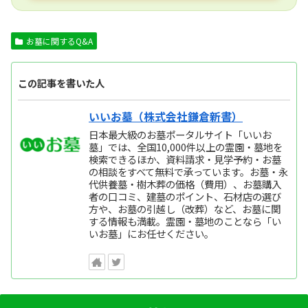
お墓に関するQ&A
この記事を書いた人
いいお墓（株式会社鎌倉新書）
日本最大級のお墓ポータルサイト「いいお
墓」では、全国10,000件以上の霊園・墓地を
検索できるほか、資料請求・見学予約・お墓
の相談をすべて無料で承っています。お墓・永
代供養墓・樹木葬の価格（費用）、お墓購入
者の口コミ、建墓のポイント、石材店の選び
方や、お墓の引越し（改葬）など、お墓に関
する情報も満載。霊園・墓地のことなら「い
いお墓」にお任せください。