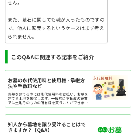
せん。
また、墓石に関しても魂が入ったものですの
で、他人に転売するというケースはまず考え
られません。
このQ&Aに関連する記事をご紹介
お墓の永代使用料と使用権 - 承継方
法や手数料など
お墓を建てる際には永代使用料を支払い、お墓を
建てる土地を確保します。一般的に不動産の売買
では土地そのものの所有権を買うことができます
が、お墓においてはあくまで墓地の所有者からそ
の土地の使用権を取得するという扱いになってい
ます。また、お墓や仏壇などは、法律上「祭祀財
産」と呼ばれ、使用者が亡くなった場合は民法の
知人から墓地を譲り受けることはで
規則に従って承継されます。近年は核家族化など
によってお墓を受け継ぐ人が減少しているため、
きますか？【Q&A】
墓地の使用権に関する親族間の揉め事も少なくあ