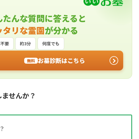
んたんな質問に答えると
ッタリな霊園
が分かる
録不要
約3分
何度でも
お墓診断はこちら
無料
しませんか？
？