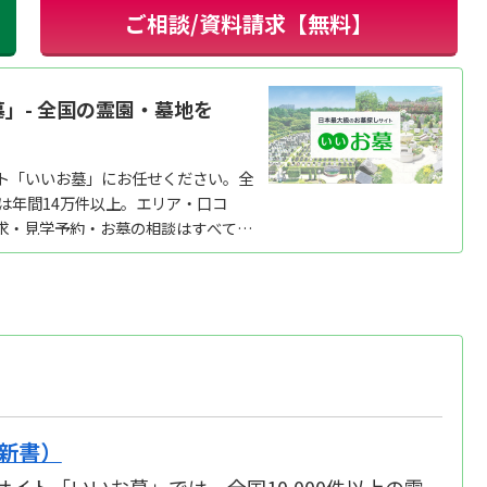
ご相談/資料請求【無料】
」- 全国の霊園・墓地を
ト「いいお墓」にお任せください。全
績は年間14万件以上。エリア・口コ
求・見学予約・お墓の相談はすべて無
プ別の費用...
新書）
イト「いいお墓」では、全国10,000件以上の霊