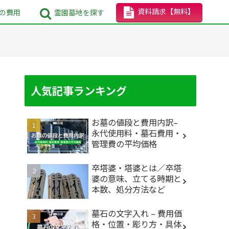
資料請求
【無料】
の
費用
霊園墓地
を探す
人気記事ランキング
お墓の値段と費用内訳–
永代使用料・墓石費用・
管理費の平均価格
卒塔婆・塔婆とは／卒塔
婆の意味、立てる時期と
本数、処分方法など
墓石の文字入れ – 費用価
格・位置・彫り方・具体