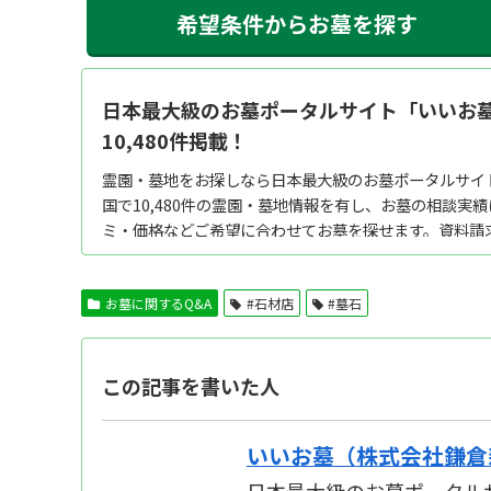
希望条件からお墓を探す
日本最大級のお墓ポータルサイト「いいお墓
10,480件掲載！
霊園・墓地をお探しなら日本最大級のお墓ポータルサイ
国で10,480件の霊園・墓地情報を有し、お墓の相談実
ミ・価格などご希望に合わせてお墓を探せます。資料請
料。墓石建立から永代供養墓・樹木葬・納骨堂など区画タイ
お墓に関するQ&A
#石材店
#墓石
この記事を書いた人
いいお墓（株式会社鎌倉
日本最大級のお墓ポータルサ