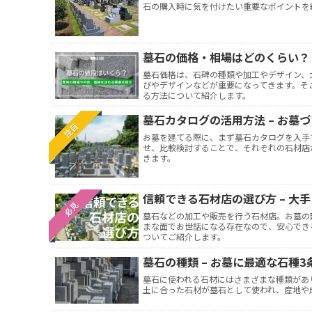
石の購入時に気を付けたい重要なポイントを
墓石の価格・相場はどのくらい？ 
墓石価格は、石碑の種類や加工やデザイン、
びやデザインなどが重要になってきます。そ
る方法について紹介します。
墓石カタログの活用方法 – お墓
注目
お墓を建てる際に、まず墓石カタログを入手
せ、比較検討することで、それぞれの石材店
きます。
信頼できる石材店の選び方 – 大
必見
墓石などの加工や販売を行う石材店。お墓の
まな面でお世話になる存在なので、安心でき
ついてご紹介します。
墓石の種類 – お墓に最適な石種
墓石に使われる石材にはさまざまな種類があ
土に合った石材が墓石として使われ、産地や