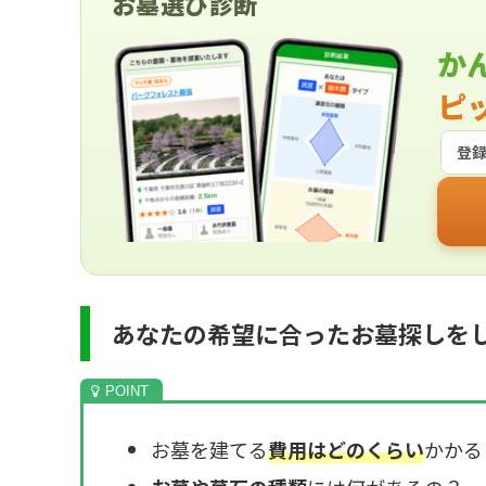
お墓選び診断
か
ピ
登
あなたの希望に合ったお墓探しを
お墓を建てる
費用はどのくらい
かかる