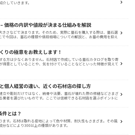
紹介していきます。
– 価格の内訳や値段が決まる仕組みを解説
大きさなどで決まります。そのため、実際に墓石を購入する際は、墓石選
こで今回は、墓石の種類や値段相場についての解説と、お墓の費用を抑え
づくりの極意をお教えします！
する方は少なくありません。石材店で作成している墓石カタログを取り寄
が得意としていることや、気を付けていることなどといった特徴が見えて
手と個人経営の違い、近くの石材店の探し方
建立や彫刻だけではなく、納骨や法要、墓石が壊れた際の修繕などさまざ
る業者を選びたいものです。ここでは信頼できる石材店を選ぶポイントに
3条件とは？
ります。石材は取れる産地によって色や材質、耐久性もさまざま。その風
成分などにより300以上の種類があります。