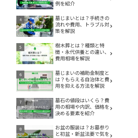
例を紹介
墓じまいとは？手続きの
流れや費用、トラブル対
策を解説
樹木葬とは？種類と特
徴・永代供養との違い、
費用相場を解説
墓じまいの補助金制度と
は？もらえる自治体と費
用を抑える方法を解説
墓石の値段はいくら？費
用の相場や内訳、価格を
決める要素を紹介
お盆の服装は？お墓参り
と初盆・新盆法要で気を