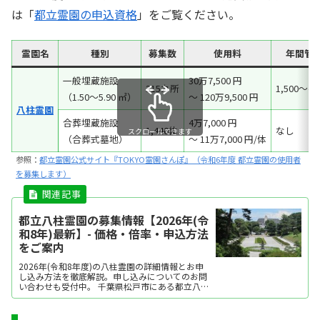
は「
都立霊園の申込資格
」をご覧ください。
霊園名
種別
募集数
使用料
年間管
一般埋蔵施設
30万7,500 円
315カ所
1,500～4,
（1.50～5.90 ㎡）
～ 120万9,500 円
八柱霊園
合葬埋蔵施設
4万7,000 円
1,440体
なし
スクロールできます
（合葬式墓地）
～ 11万7,000 円/体
参照：
都立霊園公式サイト『TOKYO霊園さんぽ』（令和6年度 都立霊園の使用者
を募集します）
都立八柱霊園の募集情報【2026年(令
和8年)最新】- 価格・倍率・申込方法
をご案内
2026年(令和8年度)の八柱霊園の詳細情報とお申
し込み方法を徹底解説。申し込みについてのお問
い合わせも受付中。 千葉県松戸市にある都立八柱
霊園では、多様な埋葬方法を提供しています。