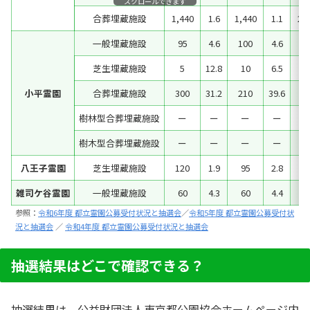
スクロールできます
合葬埋蔵施設
1,440
1.6
1,440
1.1
2,
一般埋蔵施設
95
4.6
100
4.6
9
芝生埋蔵施設
5
12.8
10
6.5
1
小平霊園
合葬埋蔵施設
300
31.2
210
39.6
8
樹林型合葬埋蔵施設
ー
ー
ー
ー
樹木型合葬埋蔵施設
ー
ー
ー
ー
3
八王子霊園
芝生埋蔵施設
120
1.9
95
2.8
1
雑司ケ谷霊園
一般埋蔵施設
60
4.3
60
4.4
参照：
令和6年度 都立霊園公募受付状況と抽選会
／
令和5年度 都立霊園公募受付状
況と抽選会
／
令和4年度 都立霊園公募受付状況と抽選会
抽選結果はどこで確認できる？
抽選結果は、公益財団法人東京都公園協会ホームページ内