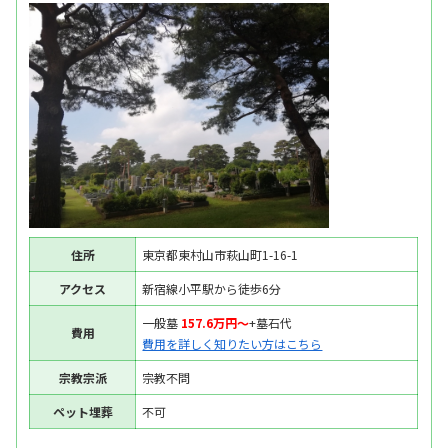
住所
東京都東村山市萩山町1-16-1
アクセス
新宿線小平駅から徒歩6分
一般墓
157.6万円〜
+墓石代
費用
費用を詳しく知りたい方はこちら
宗教宗派
宗教不問
ペット埋葬
不可