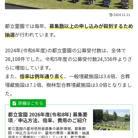
2024.11.11
都立霊園では毎年、
募集数以上の申し込みが殺到するため
抽選
が行われています。
2024年(令和6年度)の都立霊園の公募受付数は、全体で
28,108件でした。令和5年度の公募受付数24,556件よりさ
らに増加しています。
また、
倍率は例年通り高く
、一般埋蔵施設は3.6倍、合葬
埋蔵施設は7.1倍、樹林型合葬埋蔵施設は3.0倍となりまし
た。
都立霊園 2026年度(令和8年) 募集要
項／申込方法、倍率、費用のご紹介
都立霊園の墓地使用者募集の最新情報。募集期
間・申込方法のほか、墓地の費用・募集数・抽選
倍率など霊園別にご紹介しています。都立霊園の