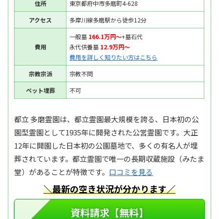
住所
東京都府中市多磨町4-628
アクセス
多摩川線多磨駅から徒歩12分
一般墓
166.1万円〜
+墓石代
費用
永代供養墓
12.9万円〜
費用を詳しく知りたい方はこちら
宗教宗派
宗教不問
ペット埋葬
不可
都立 多磨霊園は、都立霊園最大規模を誇る、日本初の公
園型霊園として1935年に開発された公営霊園です。大正
12年に開園した日本初の公園墓地で、多くの有名人が埋
葬されています。都立霊園で唯一の長期収蔵施設（みたま
堂）があることが特徴です。
口コミを見る
＼最新の空き状況が分かります／
資料請求【無料】