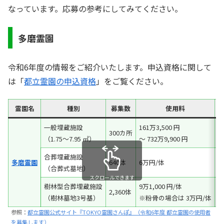
なっています。応募の参考にしてみてください。
多磨霊園
令和6年度の情報をご紹介いたします。申込資格に関して
は「
都立霊園の申込資格
」をご覧ください。
霊園名
種別
募集数
使用料
一般埋蔵施設
161万3,500 円
300カ所
1
（1.75～7.95 ㎡）
～ 732万9,900 円
合葬埋蔵施設
多磨霊園
640体
6万円/体
（合葬式墓地）
スクロールできます
樹林型合葬埋蔵施設
9万1,000 円/体
2,360体
（樹林墓地3号基）
※粉骨の場合は 3万円/体
参照：
都立霊園公式サイト『TOKYO霊園さんぽ』（令和6年度 都立霊園の使用者
を募集します）