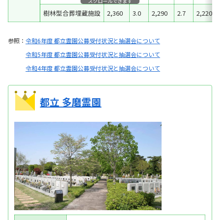
スクロールできます
樹林型合葬埋蔵施設
2,360
3.0
2,290
2.7
2,220
参照：
令和6年度 都立霊園公募受付状況と抽選会について
令和5年度 都立霊園公募受付状況と抽選会について
令和4年度 都立霊園公募受付状況と抽選会について
都立 多磨霊園