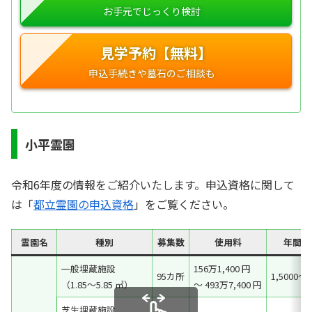
見学予約【無料】
小平霊園
令和6年度の情報をご紹介いたします。申込資格に関して
は「
都立霊園の申込資格
」をご覧ください。
霊園名
種別
募集数
使用料
年間管
一般埋蔵施設
156万1,400 円
95カ所
1,5000～4
（1.85～5.85 ㎡）
～ 493万7,400 円
芝生埋蔵施設