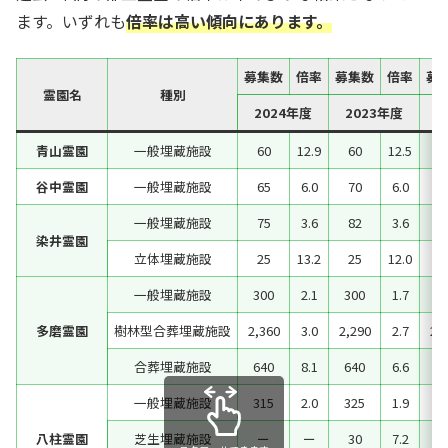
ます。いずれも
倍率は高い傾向にあります。
募集数
倍率
募集数
倍率
募
霊園名
種別
2024年度
2023年度
2
青山霊園
一般埋蔵施設
60
12.9
60
12.5
5
谷中霊園
一般埋蔵施設
65
6.0
70
6.0
6
一般埋蔵施設
75
3.6
82
3.6
8
染井霊園
立体埋蔵施設
25
13.2
25
12.0
4
一般埋蔵施設
300
2.1
300
1.7
2
多磨霊園
樹林型合葬埋蔵施設
2,360
3.0
2,290
2.7
2,
合葬埋蔵施設
640
8.1
640
6.6
一般埋蔵施設
315
2.0
325
1.9
3
八柱霊園
芝生埋蔵施設
ー
ー
30
7.2
3