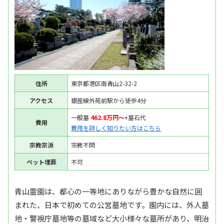
住所
東京都港区南青山2-32-2
アクセス
銀座線外苑前駅から徒歩4分
一般墓
462.8万円〜
+墓石代
費用
費用を詳しく知りたい方はこちら
宗教宗派
宗教不問
ペット埋葬
不可
青山霊園は、都心の一等地にありながら豊かな自然に囲
まれた、日本で初めての公営墓地です。園内には、外人墓
地・警視庁墓地等の墓域など大小様々な墓所があり、明治