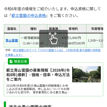
令和6年度の情報をご紹介いたします。申込資格に関して
は「
都立霊園の申込資格
」をご覧ください。
霊園名
種別
募集数
使用料
年間管理料
一般埋蔵施設
475万2,000 円
青山霊園
60カ所
1,500～3,000
（1.60～3.65 ㎡）
～ 1,084万500 円
スクロールできます
参照：
都立霊園公式サイト『TOKYO霊園さんぽ』（令和6年度 都立霊園の使用者
を募集します）
都立青山霊園の募集情報【2026年(令
和8年)最新】- 価格・倍率・申込方法
をご案内
2026年(令和8年度)の青山霊園の詳細情報とお申
し込み方法を徹底解説。申し込みについてのお問
い合わせも受付中。 東京都港区にある都立青山霊
園では、多様な埋葬方法を提供しています。
過去の青山霊園の倍率