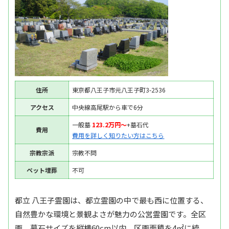
住所
東京都八王子市元八王子町3-2536
アクセス
中央線高尾駅から車で6分
一般墓
123.2万円〜
+墓石代
費用
費用を詳しく知りたい方はこちら
宗教宗派
宗教不問
ペット埋葬
不可
都立 八王子霊園は、都立霊園の中で最も西に位置する、
自然豊かな環境と景観よさが魅力の公営霊園です。全区
画、墓石サイズを縦横60cm以内、区画面積を4㎡に統