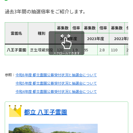
過去3年間の抽選倍率をご紹介します。
募集数
倍率
募集数
倍率
募集数
倍
霊園名
種別
2024年度
2023年度
2022年度
八王子霊園
芝生埋蔵施設
120
1.9
95
2.8
110
2.5
スクロールできます
参照：
令和6年度 都立霊園公募受付状況と抽選会について
令和5年度 都立霊園公募受付状況と抽選会について
令和4年度 都立霊園公募受付状況と抽選会について
都立 八王子霊園