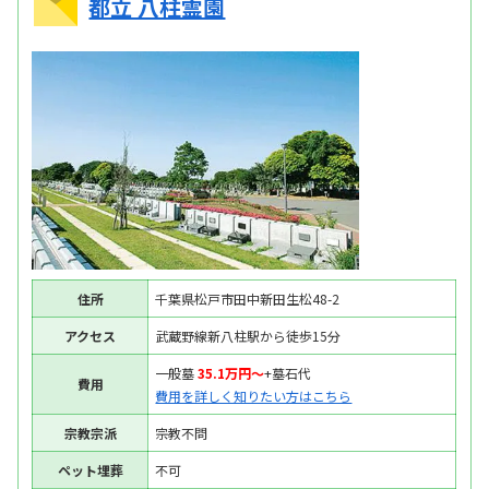
都立 八柱霊園
住所
千葉県松戸市田中新田生松48-2
アクセス
武蔵野線新八柱駅から徒歩15分
一般墓
35.1万円〜
+墓石代
費用
費用を詳しく知りたい方はこちら
宗教宗派
宗教不問
ペット埋葬
不可