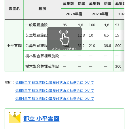
募集数
倍率
募集数
倍率
募集数
霊園名
種別
2024年度
2023年度
202
一般埋蔵施設
95
4,6
100
4,6
93
芝生埋蔵施設
5
12.8
10
6.5
15
小平霊園
合葬埋蔵施設
300
31.2
210
39.6
800
スクロールできます
樹林型合葬埋蔵施設
ー
ー
ー
ー
ー
樹木型合葬埋蔵施設
ー
ー
ー
ー
300
参照：
令和6年度 都立霊園公募受付状況と抽選会について
令和5年度 都立霊園公募受付状況と抽選会について
令和4年度 都立霊園公募受付状況と抽選会について
都立 小平霊園