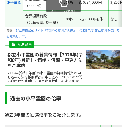
小平霊園
5カ所
350万4,000 円
3,720 円
（4.00 ㎡）
スクロールできます
合葬埋蔵施設
300体
5万3,000 円/体
なし
（合葬式墓地2号基）
参照：
都立霊園公式サイト『TOKYO霊園さんぽ』（令和6年度 都立霊園の使用者
を募集します）
都立小平霊園の募集情報【2026年(令
和8年)最新】- 価格・倍率・申込方法
をご案内
2026年(令和8年度)の小平霊園の詳細情報とお申
し込み方法を徹底解説。申し込みについてのお問
い合わせも受付中。東京都東村山市にある都立小
平霊園では、樹木葬を含む多様な埋葬方法を提供
しています。新宿線小平駅から徒歩6分とアクセ
スも便利で、著名人のお墓も多数。
過去の小平霊園の倍率
過去3年間の抽選倍率をご紹介します。