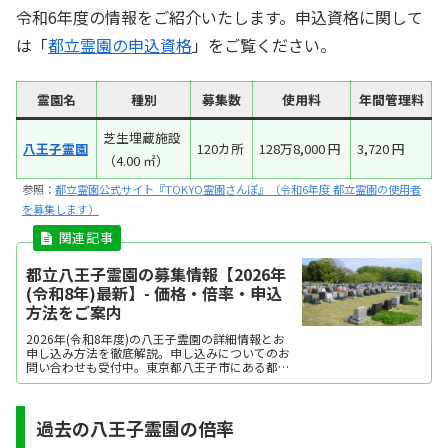
令和6年度の情報をご紹介いたします。申込資格に関して
は「
都立霊園の申込資格
」をご覧ください。
霊園名
種別
募集数
使用料
年間管理料
芝生埋蔵施設
八王子霊園
120カ所
128万8,000 円
3,720 円
（4.00 ㎡）
参照：
都立霊園公式サイト『TOKYO霊園さんぽ』（令和6年度 都立霊園の使用者
を募集します）
都立八王子霊園の募集情報【2026年
(令和8年)最新】- 価格・倍率・申込
方法をご案内
2026年(令和8年度)の八王子霊園の詳細情報とお
申し込み方法を徹底解説。申し込みについてのお
問い合わせも受付中。東京都八王子市にある都立
八王子霊園では、多様な埋葬方法を提供していま
す。
過去の八王子霊園の倍率