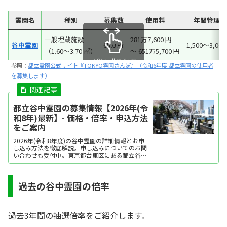
霊園名
種別
募集数
使用料
年間管理料
一般埋蔵施設
281万7,600 円
谷中霊園
65カ所
1,500～3,000
（1.60～3.70 ㎡）
～ 651万5,700 円
スクロールできます
参照：
都立霊園公式サイト『TOKYO霊園さんぽ』（令和6年度 都立霊園の使用者
を募集します）
都立谷中霊園の募集情報【2026年(令
和8年)最新】- 価格・倍率・申込方法
をご案内
2026年(令和8年度)の谷中霊園の詳細情報とお申
し込み方法を徹底解説。申し込みについてのお問
い合わせも受付中。東京都台東区にある都立谷中
霊園では、多様な埋葬方法を提供しています。
過去の谷中霊園の倍率
過去3年間の抽選倍率をご紹介します。