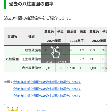
過去の八柱霊園の倍率
過去3年間の抽選倍率をご紹介します。
募集数
倍率
募集数
倍率
募集数
倍率
霊園名
種別
2024年度
2023年度
2022年度
一般埋蔵施設
315
2.0
325
1.9
319
2.2
八柱霊園
芝生埋蔵施設
ー
ー
30
7.2
33
6.5
スクロールできます
合葬埋蔵施設
1,440
1.6
1,440
1.1
2,000
0.6
参照：
令和6年度 都立霊園公募受付状況と抽選会について
令和5年度 都立霊園公募受付状況と抽選会について
令和4年度 都立霊園公募受付状況と抽選会について