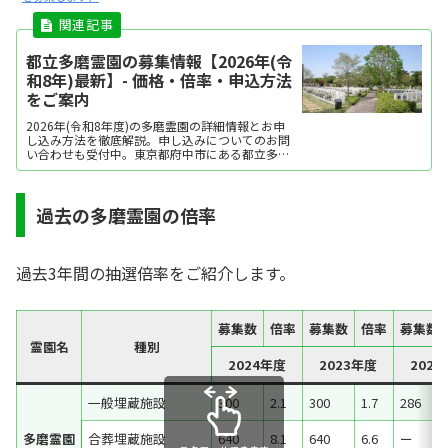
都立多磨霊園の募集情報【2026年(令
和8年)最新】- 価格・倍率・申込方法
をご案内
2026年(令和8年度)の多磨霊園の詳細情報とお申
し込み方法を徹底解説。申し込みについてのお問
い合わせも受付中。東京都府中市にある都立多磨
霊園では、樹木葬を含む多様な埋葬方法を提供し
ています。
過去の多磨霊園の倍率
過去3年間の抽選倍率をご紹介します。
募集数
倍率
募集数
倍率
募集数
霊園名
種別
2024年度
2023年度
202
一般埋蔵施設
300
2.1
300
1.7
286
多磨霊園
合葬埋蔵施設
640
8.1
640
6.6
ー