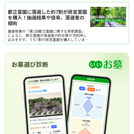
都立霊園に落選した約7割が民営霊園
を購入！抽選結果や倍率、落選者の
傾向
鎌倉新書の「第1回都立霊園に関する実態調査」
によると、都立霊園の落選者の約半数が次回申し
込みをせず、うち7割が民営霊園を購入していま
す。ここでは、都立霊園の落選者の傾向や最新年
度の応募状況などを紹介します。
お墓選び診断