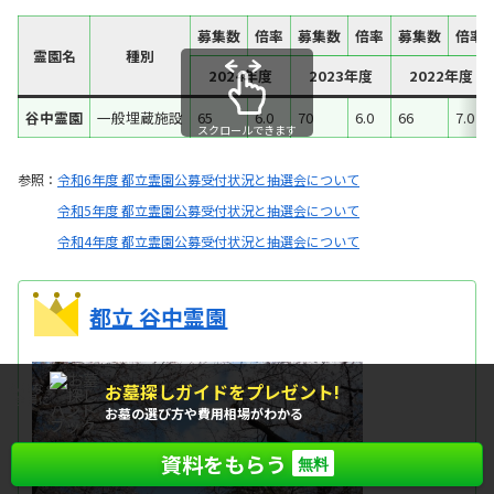
募集数
倍率
募集数
倍率
募集数
倍率
霊園名
種別
2024年度
2023年度
2022年度
谷中霊園
一般埋蔵施設
65
6.0
70
6.0
66
7.0
スクロールできます
参照：
令和6年度 都立霊園公募受付状況と抽選会について
令和5年度 都立霊園公募受付状況と抽選会について
令和4年度 都立霊園公募受付状況と抽選会について
都立 谷中霊園
お墓探しガイドをプレゼント!
もれなく
全員に
お墓の選び方や費用相場がわかる
資料をもらう
無料