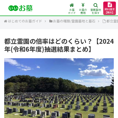
資料請求
お墓
お墓の
霊園墓地
【無料】
ガイド
費用
を探す
はじめてのお墓ガイド
お墓の種類/霊園墓地と墓石
都立霊
都立霊園の倍率はどのくらい？【2024
年(令和6年度)抽選結果まとめ】