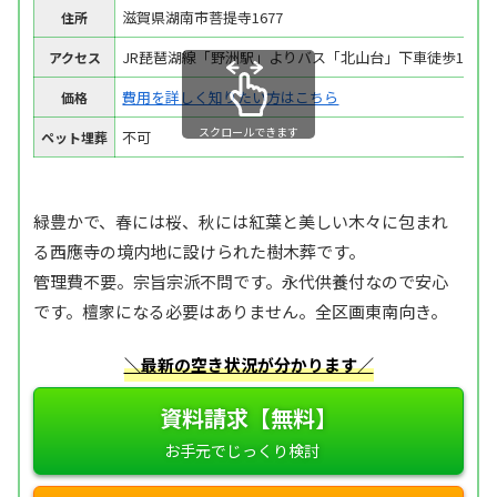
滋賀県湖南市菩提寺1677
住所
JR琵琶湖線「野洲駅」よりバス「北山台」下車徒歩10分
アクセス
費用を詳しく知りたい方はこちら
価格
スクロールできます
不可
ペット埋葬
緑豊かで、春には桜、秋には紅葉と美しい木々に包まれ
る西應寺の境内地に設けられた樹木葬です。
管理費不要。宗旨宗派不問です。永代供養付なので安心
です。檀家になる必要はありません。全区画東南向き。
＼最新の空き状況が分かります／
資料請求【無料】