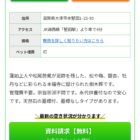
滋賀県大津市本堅⽥1-22-30
住所
JR湖西線「堅田駅」より車で4分
アクセス
費用を詳しく知りたい方はこちら
価格
可
ペット埋葬
蓮如上⼈や松尾芭蕉が⾜跡を残した、松や梅、銀杏、牡
丹などに彩られる本福寺に設けられた樹木葬です。
管理費不要。宗旨宗派不問です。永代供養付なので安心
です。天然石の墓標付、墓標なしタイプがあります。
＼最新の空き状況が分かります／
資料請求【無料】