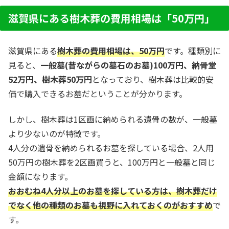
方など、お墓探しに役立つ情報も提供中。
滋賀県にある樹木葬の費用相場は「50万円」
滋賀県にある
樹木葬の費用相場は、50万円
です。種類別に
見ると、
一般墓(昔ながらの墓石のお墓)100万円、納骨堂
52万円、樹木葬50万円
となっており、樹木葬は比較的安
価で購入できるお墓だということが分かります。
しかし、樹木葬は1区画に納められる遺骨の数が、一般墓
より少ないのが特徴です。
4人分の遺骨を納められるお墓を探している場合、2人用
50万円の樹木葬を2区画買うと、100万円と一般墓と同じ
金額になります。
おおむね4人分以上のお墓を探している方は、樹木葬だけ
でなく他の種類のお墓も視野に入れておくのがおすすめ
で
す。