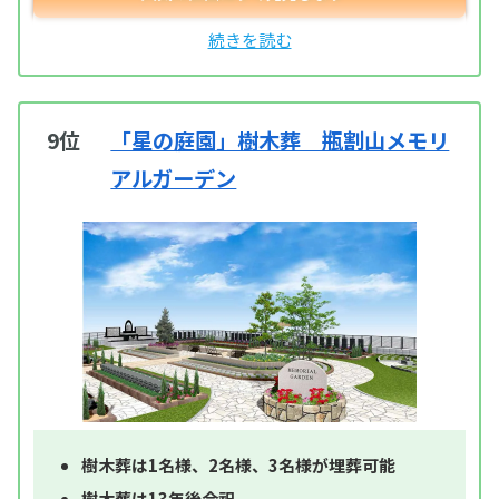
9位
「星の庭園」樹木葬 瓶割山メモリ
アルガーデン
樹木葬は1名様、2名様、3名様が埋葬可能
樹木葬は13年後合祀