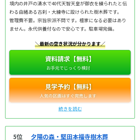
境内の井戸の湧水で40代天智天皇が御衣を練られたと伝
わる由緒ある古刹・大練寺に設けられた樹木葬です。
管理費不要。宗旨宗派不問です。檀家になる必要はあり
ません。永代供養付なので安心です。駐車場完備。
＼最新の空き状況が分かります／
資料請求【無料】
見学予約【無料】
5位
夕陽の森・堅田本福寺樹木葬