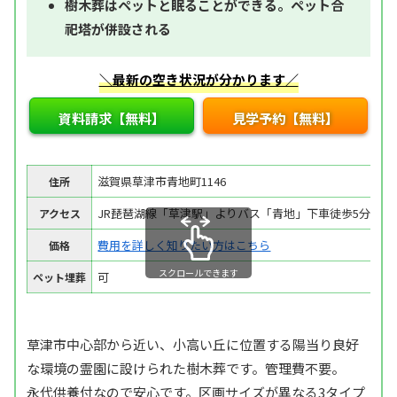
樹木葬はペットと眠ることができる。ペット合
祀塔が併設される
＼最新の空き状況が分かります／
資料請求【無料】
見学予約【無料】
滋賀県草津市青地町1146
住所
JR琵琶湖線「草津駅」よりバス「青地」下車徒歩5分
アクセス
費用を詳しく知りたい方はこちら
価格
スクロールできます
可
ペット埋葬
草津市中心部から近い、小高い丘に位置する陽当り良好
な環境の霊園に設けられた樹木葬です。管理費不要。
永代供養付なので安心です。区画サイズが異なる3タイプ