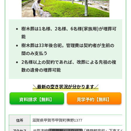
樹木葬は1名様、2名様、6名様(家族用)が埋葬可
能
樹木葬は33年後合祀。管理費は契約者が生前の
間のみ支払う
2名様以上の契約であれば、改葬による先祖の複
数の遺骨の埋葬可能
＼最新の空き状況が分かります／
資料請求【無料】
見学予約【無料】
滋賀県甲賀市甲賀町櫟野1377
住所
JR草津線「甲賀駅」よりバス「櫟野観音前」下車すぐ
アクセス