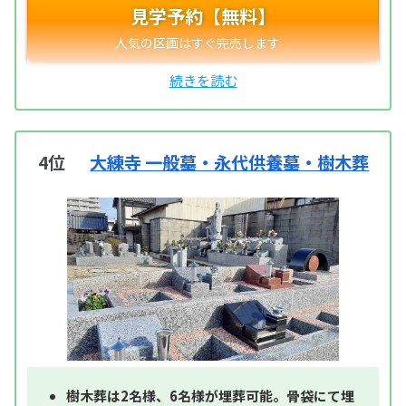
見学予約【無料】
4位
大練寺 一般墓・永代供養墓・樹木葬
樹木葬は2名様、6名様が埋葬可能。骨袋にて埋