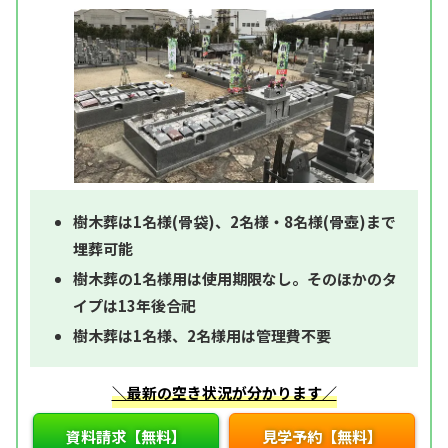
樹木葬は1名様(骨袋)、2名様・8名様(骨壺)まで
埋葬可能
樹木葬の1名様用は使用期限なし。そのほかのタ
イプは13年後合祀
樹木葬は1名様、2名様用は管理費不要
＼最新の空き状況が分かります／
資料請求【無料】
見学予約【無料】