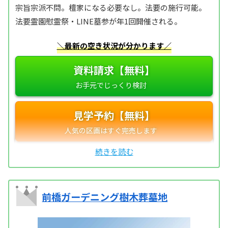
宗旨宗派不問。檀家になる必要なし。法要の施行可能。
法要霊園慰霊祭・LINE墓参が年1回開催される。
＼最新の空き状況が分かります／
資料請求【無料】
見学予約【無料】
前橋ガーデニング樹木葬墓地