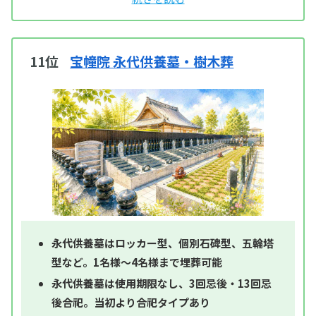
11位
宝幢院 永代供養墓・樹木葬
永代供養墓はロッカー型、個別石碑型、五輪塔
型など。1名様～4名様まで埋葬可能
永代供養墓は使用期限なし、3回忌後・13回忌
後合祀。当初より合祀タイプあり