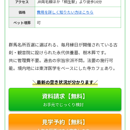
JR両毛線ほか「桐生駅」より徒歩16分
アクセス
費用を詳しく知りたい方はこちら
価格
可
ペット埋葬
群馬名所百選に選ばれる、毎月縁日が開催されている古
刹・観音院に設けられた永代供養墓、樹木葬です。
共に管理費不要。過去の宗旨宗派不問。法要の施行可
能。境内地には東洋医学をベースにした寺カフェあり。
＼最新の空き状況が分かります／
資料請求【無料】
見学予約【無料】