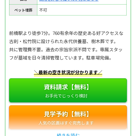
不可
ペット埋葬
前橋駅より徒歩7分。760有余年の歴史ある好アクセスな
古刹・松竹院に設けられた永代供養墓、樹木葬です。
共に管理費不要。過去の宗旨宗派不問です。専属スタッ
フが墓域を日々清掃管理しています。駐車場完備。
＼最新の空き状況が分かります／
資料請求【無料】
見学予約【無料】