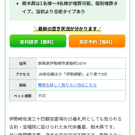
樹木葬は1名様～4名様が埋葬可能。個別埋葬タ
イプ。当初より合祀タイプあり
＼最新の空き状況が分かります／
資料請求【無料】
見学予約【無料】
群馬県伊勢崎市連取町1674
住所
JR両毛線ほか「伊勢崎駅」より車で9分
アクセス
費用を詳しく知りたい方はこちら
価格
不可
ペット埋葬
伊勢崎佐波三十四観音霊場の15番札所としても知られる
古刹・宝幢院に設けられた永代供養墓、樹木葬です。
共に管理費不要。過去の宗旨宗派不問です。専属スタッ