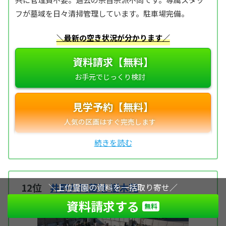
フが墓域を日々清掃管理しています。駐車場完備。
＼最新の空き状況が分かります／
資料請求【無料】
見学予約【無料】
12位
井野共同墓地 樹木苑
＼上位霊園の資料を一括取り寄せ／
資料請求する
無料