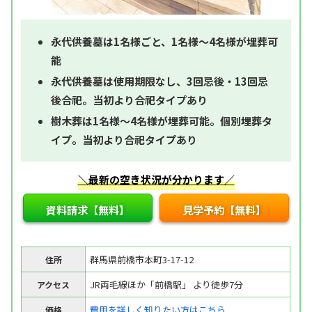
永代供養墓は1名様ごと、1名様～4名様が埋葬可
能
永代供養墓は使用期限なし、3回忌後・13回忌
後合祀。当初より合祀タイプあり
樹木葬は1名様～4名様が埋葬可能。個別埋葬タ
イプ。当初より合祀タイプあり
＼最新の空き状況が分かります／
資料請求【無料】
見学予約【無料】
群馬県前橋市本町3-17-12
住所
JR両毛線ほか「前橋駅」 より徒歩7分
アクセス
費用を詳しく知りたい方はこちら
価格