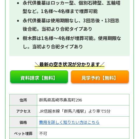
永代供養墓はロッカー型、個別石碑型、五輪塔
型など。1名様～4名様まで埋葬可能
永代供養墓は使用期限なし、3回忌後・13回忌
後合祀。当初より合祀タイプあり
樹木葬は1名様～4名様が埋葬可能。使用期限な
し。当初より合祀タイプあり
＼最新の空き状況が分かります／
資料請求【無料】
見学予約【無料】
群馬県高崎市鼻高町296
住所
JR信越本線「群馬八幡駅」より車で5分
アクセス
費用を詳しく知りたい方はこちら
価格
不可
ペット埋葬