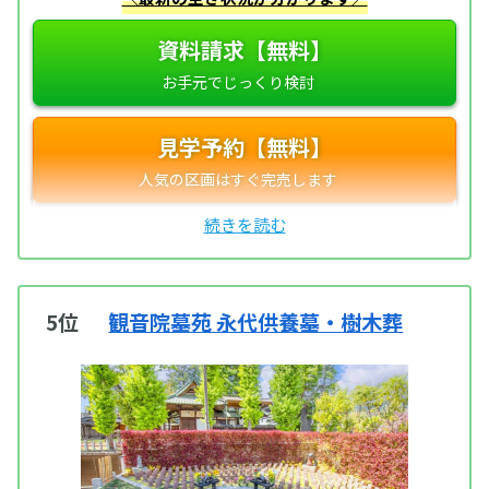
資料請求【無料】
見学予約【無料】
5位
観音院墓苑 永代供養墓・樹木葬