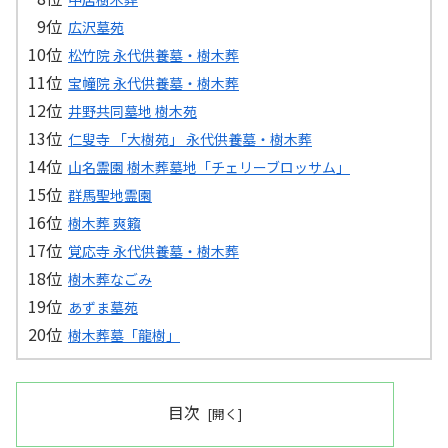
広沢墓苑
松竹院 永代供養墓・樹木葬
宝幢院 永代供養墓・樹木葬
井野共同墓地 樹木苑
仁叟寺 「大樹苑」 永代供養墓・樹木葬
山名霊園 樹木葬墓地「チェリーブロッサム」
群馬聖地霊園
樹木葬 爽籟
覚応寺 永代供養墓・樹木葬
樹木葬なごみ
あずま墓苑
樹木葬墓「龍樹」
目次