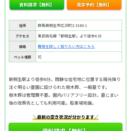
資料請求【無料】
見学予約【無料】
群馬県桐生市広沢町2-3160-1
住所
東武両毛線「新桐生駅」より徒歩6 分
アクセス
費用を詳しく知りたい方はこちら
価格
可
ペット埋葬
新桐生駅より徒歩6分。閑静な住宅地に位置する陽光降り
注ぐ明るい霊園に設けられた樹木葬、一般墓です。
樹木葬は管理費不要。園内バリアフリー設計。墓じまい
後の改葬先としても利用可能。駐車場完備。
＼最新の空き状況が分かります／
資料請求【無料】