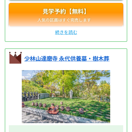
見学予約【無料】
少林山達磨寺 永代供養墓・樹木葬