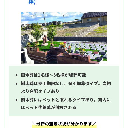
葬)
樹木葬は1名様～5名様が埋葬可能
樹木葬は使用期限なし。個別埋葬タイプ。当初
より合祀タイプあり
樹木葬にはペットと眠れるタイプあり。苑内に
はペット供養墓が併設される
＼最新の空き状況が分かります／