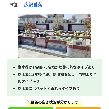
9位
広沢墓苑
樹木葬は1名様～5名様が埋葬可能なタイプあり
樹木葬は3年後合祀、使用期限なし。当初より合
祀タイプあり
樹木葬にはペットと眠れるタイプあり
＼最新の空き状況が分かります／