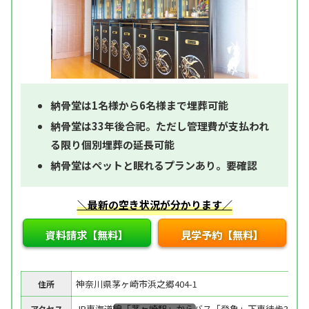
納骨堂は1名様から6名様まで埋葬可能
納骨堂は33年後合祀。ただし管理費が支払われ
る限り個別埋葬の延長可能
納骨堂はペットと眠れるプランあり。要確認
＼最新の空き状況が分かります／
資料請求【無料】
見学予約【無料】
神奈川県茅ヶ崎市浜之郷404-1
住所
JR東海道線「茅ヶ崎駅」からバス「登象」下車徒歩3分
アクセス