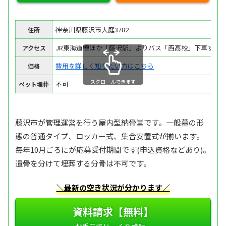
神奈川県藤沢市大庭3782
住所
JR東海道線ほか「藤沢駅」よりバス「西高校」下車すぐ
アクセス
費用を詳しく知りたい方はこちら
価格
スクロールできます
不可
ペット埋葬
藤沢市が管理運営を行う屋内型納骨堂です。一般墓の形
態の普通タイプ、ロッカー式、集合安置式が揃います。
毎年10月ごろにが応募受付期間です(申込資格などあり)。
遺骨を分けて埋葬する分骨は不可です。
＼最新の空き状況が分かります／
資料請求【無料】