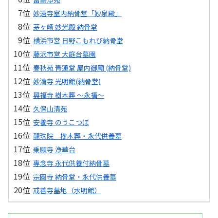
妙遠寺室内納骨堂「妙泉殿」
茅ヶ崎 妙光殿 納骨堂
横浜市営 日野こもれび納骨堂
藤沢市営 大庭台墓園
春秋苑 青蓮堂 屋内御廟 (納骨堂)
妙清寺 光明館(納骨堂)
興福寺 樹木葬 ～永福～
久保山清苑
安養寺 のうこつぼ
龍珠院 樹木葬・永代供養墓
乗願寺 浄華台
專念寺 永代供養付納骨墓
宗圓寺 納骨堂・永代供養墓
戒善寺墓地（水明館）