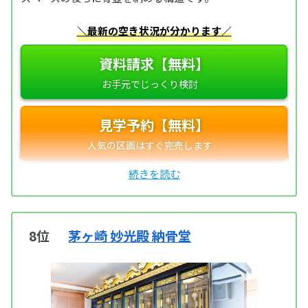
＼最新の空き状況が分かります／
資料請求【無料】
見学予約【無料】
8位
茅ヶ崎 妙光殿 納骨堂