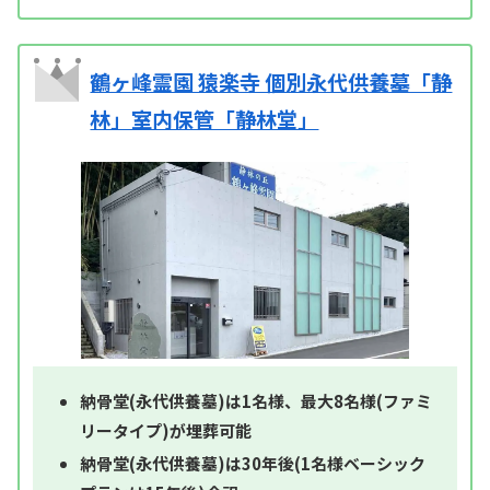
鶴ヶ峰霊園 猿楽寺 個別永代供養墓「静
林」室内保管「静林堂」
納骨堂(永代供養墓)は1名様、最大8名様(ファミ
リータイプ)が埋葬可能
納骨堂(永代供養墓)は30年後(1名様ベーシック