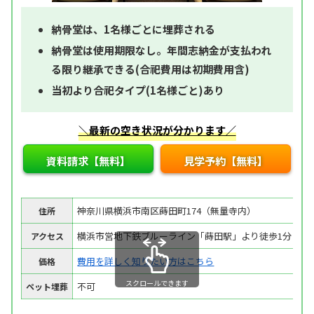
納骨堂は、1名様ごとに埋葬される
納骨堂は使用期限なし。年間志納金が支払われ
る限り継承できる(合祀費用は初期費用含)
当初より合祀タイプ(1名様ごと)あり
＼最新の空き状況が分かります／
資料請求【無料】
見学予約【無料】
神奈川県横浜市南区蒔田町174（無量寺内）
住所
横浜市営地下鉄ブルーライン「蒔田駅」より徒歩1分
アクセス
費用を詳しく知りたい方はこちら
価格
スクロールできます
不可
ペット埋葬