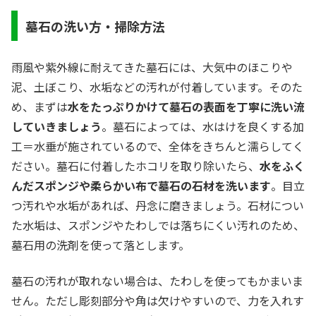
墓石の洗い方・掃除方法
雨風や紫外線に耐えてきた墓石には、大気中のほこりや
泥、土ぼこり、水垢などの汚れが付着しています。そのた
め、まずは
水をたっぷりかけて墓石の表面を丁寧に洗い流
していきましょう
。墓石によっては、水はけを良くする加
工＝水垂が施されているので、全体をきちんと濡らしてく
ださい。墓石に付着したホコリを取り除いたら、
水をふく
んだスポンジや柔らかい布で墓石の石材を洗います
。目立
つ汚れや水垢があれば、丹念に磨きましょう。石材につい
た水垢は、スポンジやたわしでは落ちにくい汚れのため、
墓石用の洗剤を使って落とします。
墓石の汚れが取れない場合は、たわしを使ってもかまいま
せん。ただし彫刻部分や角は欠けやすいので、力を入れす