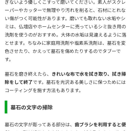
ぎないよう優しくこすって磨いてください。素人がスクレ
ーパーやカッターで無理やり汚れを削ると、石材にとれな
い傷がつく可能性があります。磨いても取れない水垢やシ
ミは、仏壇店やホームセンターに売っているシミ抜き用の
洗剤を使うのがおすすめ。大体の水垢は見違えるように落
とせます。ちなみに家庭用洗剤や塩素系洗剤は、墓石を変
色させたり、かえって墓石を傷めたりするのでタブーで
す。
墓石を磨き終えたら、
きれいな布で水を拭き取り、拭き掃
除をして終了
です。墓石を光沢ある美しさに保つためには
コーティングを施す方法もあります。
墓石の文字の掃除
墓石の文字が彫ってある部分は、
歯ブラシを利用すると便