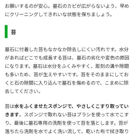
お願いするのが安心。墓石のカビが広がらないよう、早め
にクリーニングしてきれいな状態を保ちましょう。
苔
墓石に付着した苔もなかなか除去しにくい汚れです。水分
があればどこでも成長する苔は、墓石の劣化や変色の原因
になります。墓石は水分をふくみやすく、彫刻の溝や隙間
も多いため、苔が生えやすいです。苔をそのままにしてお
くと石の隙間に入り込んで墓石を傷めるので、こまめに除
去してください。
苔は
水をふくませたスポンジで、やさしくこすり取ってい
きます
。スポンジで取れない苔はブラシを使って水でこす
り、最後に墓石専用の洗剤を使って苔を落とします。苔が
落ちたら洗剤を水でよく洗い流して、乾いた布で拭き取り