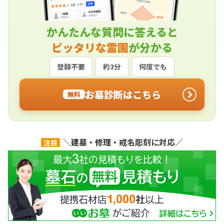
かんたんな質問に答えると
ピッタリな霊園
が分かる
登録不要
約3分
何度でも
お墓診断はこちら
無料
＼建墓・修理・戒名彫刻に対応／
注目