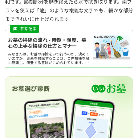
利
です。彫刻部分を磨き終えたら水で拭き取ります。歯ブ
ラシを使えば「龍」のような複雑な文字でも、細かな部分
まできれいに仕上げられます。
お墓の掃除の流れ - 時期・頻度、墓
石の上手な掃除の仕方とマナー
みなさんは、お墓の掃除をいつ行うのか、決めて
いますか。お墓を掃除することは、ご先祖様を敬
い感謝し、供養する意味がこめられています。お
盆・彼岸・年末などの時期にお墓参りへ訪れるこ
とが多いですが、その際に掃除も合わせて行う人
もいるでしょう。また、さまざまな事情を抱える
人が増えているなか、最近ではお墓掃除の代行サ
ービスを行う業者も増えてきました。自身で掃除
お墓選び診断
する場合も、業者に委託する場合も、いずれもご
先祖様を想う気持ちに変わりはありません。この
記事では、自身で掃除する場合の道具(スポンジや
タワシ)の使い方や手順、注意点などをご紹介しま
す。