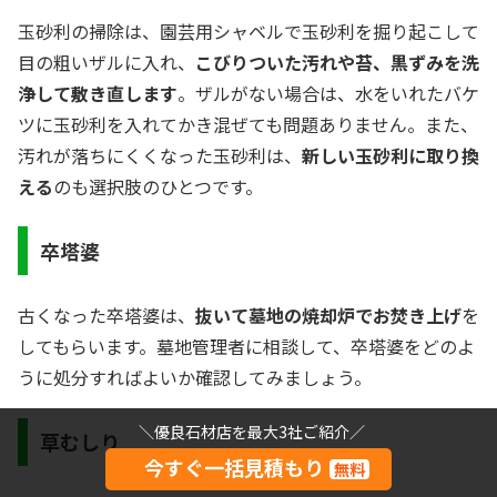
玉砂利の掃除は、園芸用シャベルで玉砂利を掘り起こして
目の粗いザルに入れ、
こびりついた汚れや苔、黒ずみを洗
浄して敷き直します
。ザルがない場合は、水をいれたバケ
ツに玉砂利を入れてかき混ぜても問題ありません。また、
汚れが落ちにくくなった玉砂利は、
新しい玉砂利に取り換
える
のも選択肢のひとつです。
卒塔婆
古くなった卒塔婆は、
抜いて墓地の焼却炉でお焚き上げ
を
してもらいます。墓地管理者に相談して、卒塔婆をどのよ
うに処分すればよいか確認してみましょう。
＼優良石材店を最大3社ご紹介／
草むしり
今すぐ一括見積もり
無料