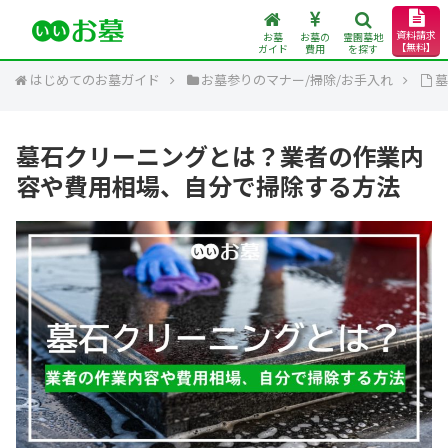
資料請求
お墓
お墓の
霊園墓地
【無料】
ガイド
費用
を探す
はじめてのお墓ガイド
お墓参りのマナー/掃除/お手入れ
墓石クリーニングとは？業者の作業内
容や費用相場、自分で掃除する方法