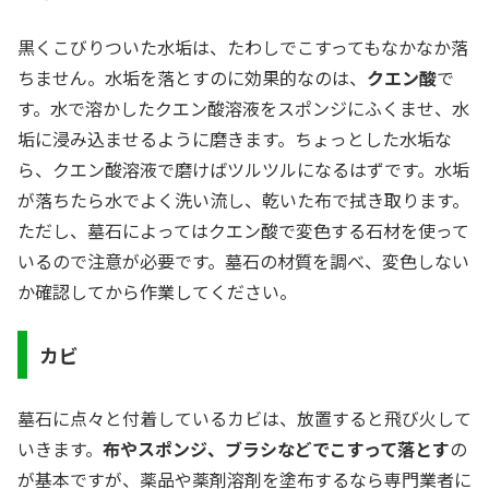
黒くこびりついた水垢は、たわしでこすってもなかなか落
ちません。水垢を落とすのに効果的なのは、
クエン酸
で
す。水で溶かしたクエン酸溶液をスポンジにふくませ、水
垢に浸み込ませるように磨きます。ちょっとした水垢な
ら、クエン酸溶液で磨けばツルツルになるはずです。水垢
が落ちたら水でよく洗い流し、乾いた布で拭き取ります。
ただし、墓石によってはクエン酸で変色する石材を使って
いるので注意が必要です。墓石の材質を調べ、変色しない
か確認してから作業してください。
カビ
墓石に点々と付着しているカビは、放置すると飛び火して
いきます。
布やスポンジ、ブラシなどでこすって落とす
の
が基本ですが、薬品や薬剤溶剤を塗布するなら専門業者に