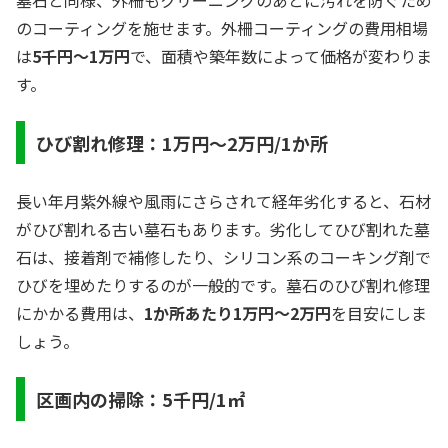
墓石と同様、外柵もクリーニングのあとに汚れを防ぐため
のコーティングを施せます。外柵コーティングの費用相場
は
5千円～1万円
で、面積や築年数によって価格が変わりま
す。
ひび割れ修理：1万円～2万円/1か所
長い年月紫外線や風雨にさらされて経年劣化すると、石材
がひび割れる古い墓石もあります。劣化してひび割れた墓
石は、接着剤で補修したり、シリコン系のコーキング剤で
ひびを埋めたりするのが一般的です。墓石のひび割れ修理
にかかる費用は、
1か所あたり1万円～2万円
を目安にしま
しょう。
区画内の掃除：5千円/1㎡