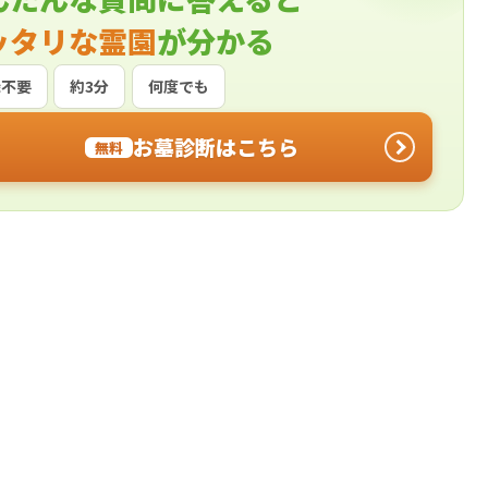
ッタリな霊園
が分かる
録不要
約3分
何度でも
お墓診断はこちら
無料