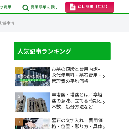
資料請求
【無料】
の
費用
霊園墓地
を探す
お墓事情
人気記事ランキング
お墓の値段と費用内訳–
永代使用料・墓石費用・
管理費の平均価格
卒塔婆・塔婆とは／卒塔
婆の意味、立てる時期と
本数、処分方法など
墓石の文字入れ – 費用価
格・位置・彫り方・具体