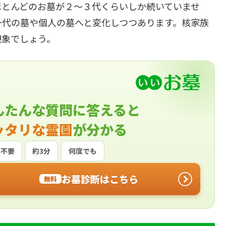
ほとんどのお墓が２～３代くらいしか続いていませ
一代の墓や個人の墓へと変化しつつあります。核家族
現象でしょう。
んたんな質問に答えると
ッタリな霊園
が分かる
録不要
約3分
何度でも
お墓診断はこちら
無料