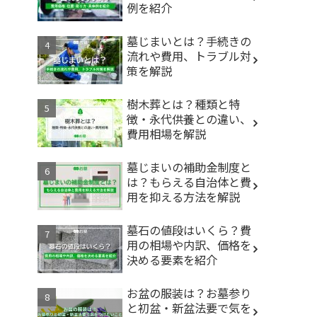
例を紹介
墓じまいとは？手続きの
流れや費用、トラブル対
策を解説
樹木葬とは？種類と特
徴・永代供養との違い、
費用相場を解説
墓じまいの補助金制度と
は？もらえる自治体と費
用を抑える方法を解説
墓石の値段はいくら？費
用の相場や内訳、価格を
決める要素を紹介
お盆の服装は？お墓参り
と初盆・新盆法要で気を