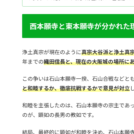
のお墓の特徴、お墓を建てた際の供養、お墓参りの仕方
のお墓を建てようとお考えの方はぜひ参考にしてくださ
西本願寺と東本願寺が分かれた
浄土真宗が現在のように
真宗大谷派と浄土真
年までの
織田信長と、現在の大阪城の場所に
この争いは石山本願寺一揆、石山合戦などと
と和睦するか、徹底抗戦するかで意見が対立
和睦を主張したのは、石山本願寺の宗主であ
のが、顕如の長男の教如です。
結局、最終的に顕如が和睦を決め、石山本願