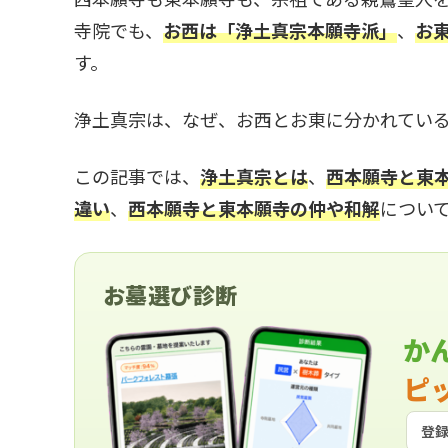
寺院でも、
お西は「浄土真宗本願寺派」
、
お
す。
浄土真宗は、なぜ、お西とお東に分かれてい
この記事では、
浄土真宗とは
、
西本願寺と東
違い
、
西本願寺と東本願寺
の仲や和解
につい
お墓選び診断
か
ピ
登