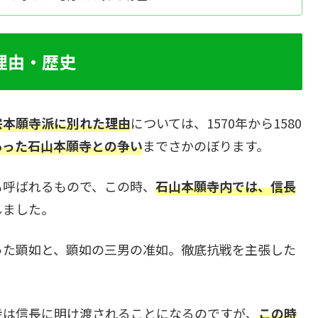
などについてご紹介します。浄土真宗
い。
理由・歴史
宗本願寺派に別れた理由
については、1570年から1580
あった石山本願寺との争い
までさかのぼります。
も呼ばれるもので、この時、
石山本願寺内では、信長
しました。
った顕如と、顕如の三男の准如。徹底抗戦を主張した
寺は信長に明け渡されることになるのですが、
この時