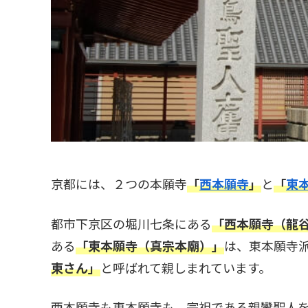
京都には、２つの本願寺
「
西本願寺
」
と
「
東
都市下京区の堀川七条にある
「西本願寺（龍
ある
「東本願寺（真宗本廟）」
は、東本願寺
東さん」
と呼ばれて親しまれています。
西本願寺も東本願寺も、宗祖である親鸞聖人