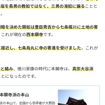
の座を長男の教如ではなく、三男の准如に譲る
ことと
た。
和睦を決めた顕如は豊臣秀吉から七条堀川に土地の寄
。これが現在の
西本願寺
です。
に接近し、七条烏丸に寺の寄進を受けました
。これが
題と絡み
、徳川家康の時代に本願寺は、
真宗大谷派
ことになったのです。
宗本願寺派の本山
寺派の本山で、全国から参拝者が大勢訪