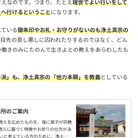
考えなのです。つまり、たとえ
現世でよい行いをして
土へ行けるということ
になります。
れている
御朱印やお札・お守りがないのも浄土真宗の
、目先の良し悪しに囚われたりするのではなく、どん
の働きのみにたのんで生きよとの教えをあらわしたも
谷派」も、浄土真宗の「他力本願」を教義
としている
墓所のご案内
教えを広めたものを、後に弟子が宗教
教えに基づく特徴やお参りの仕方があ
たいと考えている方のために、浄土真宗