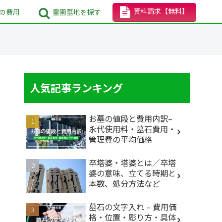
資料請求
【無料】
の
費用
霊園墓地
を探す
人気記事ランキング
お墓の値段と費用内訳–
永代使用料・墓石費用・
管理費の平均価格
卒塔婆・塔婆とは／卒塔
婆の意味、立てる時期と
本数、処分方法など
墓石の文字入れ – 費用価
格・位置・彫り方・具体