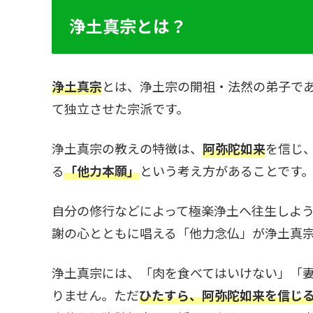
浄土真宗とは？
浄土真宗
とは、浄土宗の開祖・法然の弟子で
て独立させた宗派です。
浄土真宗の教えの特徴は、
阿弥陀如来
を信じ
る
「他力本願」
という考え方があることです
自分の修行などによって極楽浄土へ往生しよ
謝の心とともに唱える「他力念仏」が浄土真
浄土真宗には、「肉を食べてはいけない」「
りません。ただ
ひたすら、阿弥陀如来を信じ