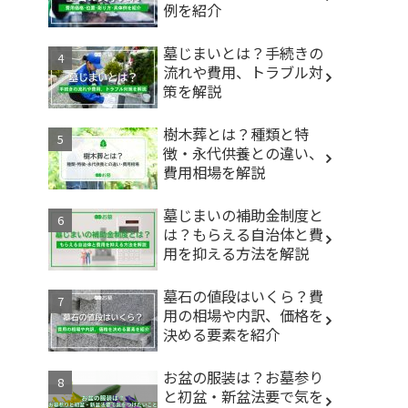
例を紹介
墓じまいとは？手続きの
流れや費用、トラブル対
策を解説
樹木葬とは？種類と特
徴・永代供養との違い、
費用相場を解説
墓じまいの補助金制度と
は？もらえる自治体と費
用を抑える方法を解説
墓石の値段はいくら？費
用の相場や内訳、価格を
決める要素を紹介
お盆の服装は？お墓参り
と初盆・新盆法要で気を