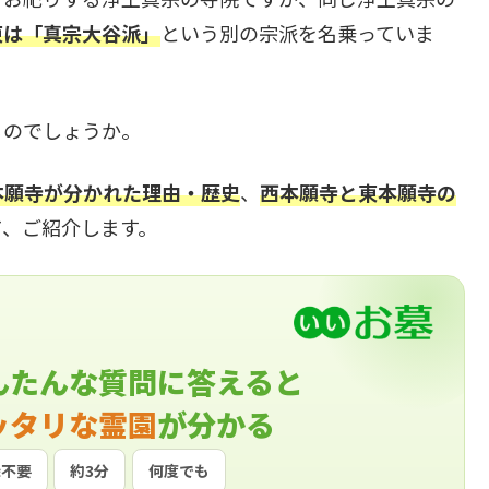
東は「真宗大谷派」
という別の宗派を名乗っていま
るのでしょうか。
本願寺が分かれた理由・歴史
、
西本願寺と東本願寺の
て、ご紹介します。
んたんな質問に答えると
ッタリな霊園
が分かる
録不要
約3分
何度でも