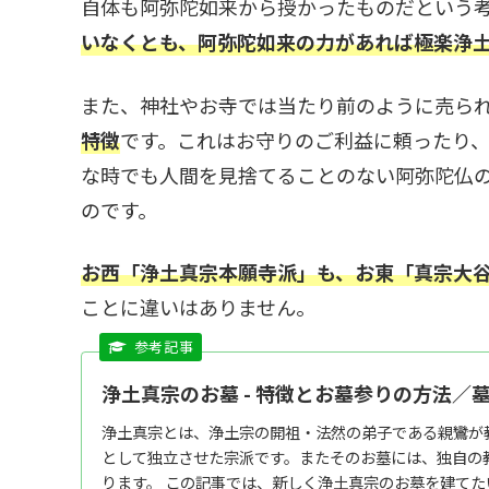
自体も阿弥陀如来から授かったものだという
いなくとも、阿弥陀如来の力があれば極楽浄
また、神社やお寺では当たり前のように売ら
特徴
です。これはお守りのご利益に頼ったり
な時でも人間を見捨てることのない阿弥陀仏
のです。
お西「浄土真宗本願寺派」も、お東「真宗大
ことに違いはありません。
浄土真宗のお墓 - 特徴とお墓参りの方法／
浄土真宗とは、浄土宗の開祖・法然の弟子である親鸞が
として独立させた宗派です。またそのお墓には、独自の
ります。 この記事では、新しく浄土真宗のお墓を建て