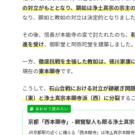
の対立がもととなり、顕如は浄土真宗の宗主
なり、顕如と教如の対立は決定的となりまし
その後、信長が本能寺の変で討たれたのち、
進を受け
、御影堂と阿弥陀堂を建築しました
一方、
徹底抗戦を主張した教如は、徳川家康
現在の
東本願寺
です。
こうして、
石山合戦における対立が跡継ぎ問
（東）と浄土真宗本願寺派（西）に分裂
する
京都「西本願寺」- 親鸞聖人も眠る浄土真
JR京都駅の近くに構える「西本願寺」は浄土真宗本願