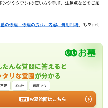
ポンジやタワシ)の使い方や手順、注意点などをご紹
お墓の修理 – 修理の流れ、内容、費用相場
」もあわせ
んたんな質問に答えると
ッタリな霊園
が分かる
録不要
約3分
何度でも
お墓診断はこちら
無料