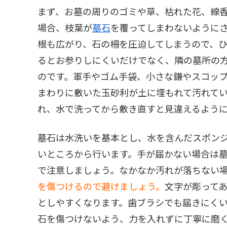
まず、お墓の周りのゴミや草、枯れた花、線
場合、枝葉が
墓石
を覆ってしまわないように
根も広がり、石の柵を圧迫してしまうので、
るとお参りしにくいだけでなく、隣の墓所の
のです。軍手やゴム手袋、小さな鎌やスコッ
まわりに敷いた玉砂利が土に埋もれて汚れて
れ、水で洗ってから敷き直すと見違えるよう
墓石は水洗いを基本とし、水を含んだスポン
いところから行います。手が届かない場合は
で注意しましょう。なかなか汚れが落ちない
を傷つけるので避けましょう。
文字が彫って
としやすくなります。歯ブラシでも届きにく
石を傷つけないよう、力を入れずに丁寧に磨