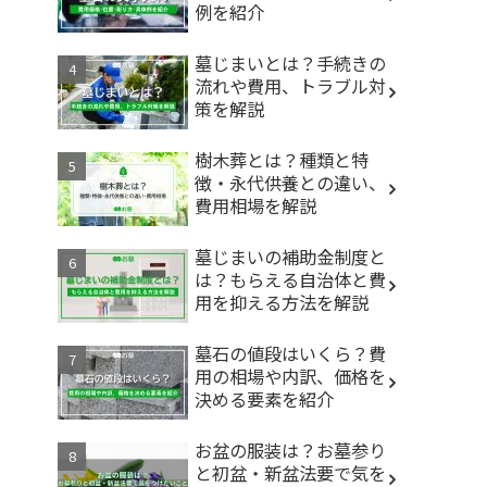
例を紹介
墓じまいとは？手続きの
流れや費用、トラブル対
策を解説
樹木葬とは？種類と特
徴・永代供養との違い、
費用相場を解説
墓じまいの補助金制度と
は？もらえる自治体と費
用を抑える方法を解説
墓石の値段はいくら？費
用の相場や内訳、価格を
決める要素を紹介
お盆の服装は？お墓参り
と初盆・新盆法要で気を