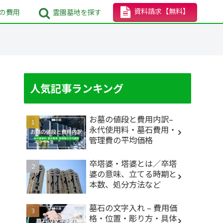
資料請求
【無料】
の
費用
霊園墓地
を探す
人気記事ランキング
お墓の値段と費用内訳–
永代使用料・墓石費用・
管理費の平均価格
卒塔婆・塔婆とは／卒塔
婆の意味、立てる時期と
本数、処分方法など
墓石の文字入れ – 費用価
格・位置・彫り方・具体