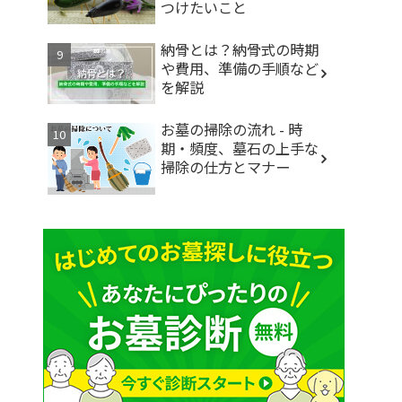
つけたいこと
納骨とは？納骨式の時期
や費用、準備の手順など
を解説
お墓の掃除の流れ - 時
期・頻度、墓石の上手な
掃除の仕方とマナー