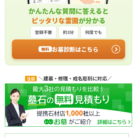
かんたんな質問に答えると
ピッタリな霊園
が分かる
登録不要
約3分
何度でも
お墓診断はこちら
無料
＼建墓・修理・戒名彫刻に対応／
注目