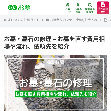
資料請求
お墓
お墓の
霊園墓地
【無料】
ガイド
費用
を探す
はじめてのお墓ガイド
お墓参りのマナー/掃除/お手入れ
お
お墓・墓石の修理 – お墓を直す費用相
場や流れ、依頼先を紹介