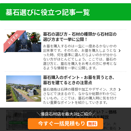
墓石選びに役立つ記事一覧
墓石の選び方 – 石材の種類から石材店の
おすすめ
選び方まで一挙に公開！
お墓を購入するのは一生に一度あるかないかの
出来事です。そのため、お墓を購入しようとな
った時、何を基準に選んだらよいのかが分から
ない方がほとんどでしょう。ここでは、墓石の
選び方と、墓石を購入をお考えの方に参考とな
るような情報を一挙に公開します。
墓石購入のポイント – お墓を買うとき、
墓石を建てるときの注意点
墓石価格は石碑の種類や加工やデザイン、大き
さなどで決まるので、なかなか総額がわかりに
くいもの。ここでは、墓石の購入時に気を付け
たい重要なポイントを紹介していきます。
墓石の価格・相場はどのくらい？ – 価格
＼優良石材店を最大3社ご紹介／
の内訳や値段が決まる仕組みを解説
今すぐ一括見積もり
無料
墓石価格は、石碑の種類や加工やデザイン、大
きさなどで決まります。そのため、実際に墓石