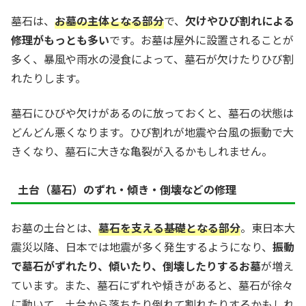
墓石は、
お墓の主体となる部分
で、
欠けやひび割れによる
修理がもっとも多い
です。お墓は屋外に設置されることが
多く、暴風や雨水の浸食によって、墓石が欠けたりひび割
れたりします。
墓石にひびや欠けがあるのに放っておくと、墓石の状態は
どんどん悪くなります。ひび割れが地震や台風の振動で大
きくなり、墓石に大きな亀裂が入るかもしれません。
土台（墓石）のずれ・傾き・倒壊などの修理
お墓の土台とは、
墓石を支える基礎となる部分
。東日本大
震災以降、日本では地震が多く発生するようになり、
振動
で墓石がずれたり、傾いたり、倒壊したりするお墓
が増え
ています。また、墓石にずれや傾きがあると、墓石が徐々
に動いて、土台から落ちたり倒れて割れたりするかもしれ