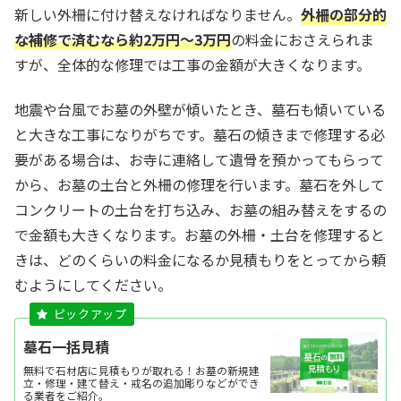
新しい外柵に付け替えなければなりません。
外柵の部分的
な補修で済むなら約2万円〜3万円
の料金におさえられま
すが、全体的な修理では工事の金額が大きくなります。
地震や台風でお墓の外壁が傾いたとき、墓石も傾いている
と大きな工事になりがちです。墓石の傾きまで修理する必
要がある場合は、お寺に連絡して遺骨を預かってもらって
から、お墓の土台と外柵の修理を行います。墓石を外して
コンクリートの土台を打ち込み、お墓の組み替えをするの
で金額も大きくなります。お墓の外柵・土台を修理すると
きは、どのくらいの料金になるか見積もりをとってから頼
むようにしてください。
墓石一括見積
無料で石材店に見積もりが取れる！お墓の新規建
立・修理・建て替え・戒名の追加彫りなどができ
る業者をご紹介。