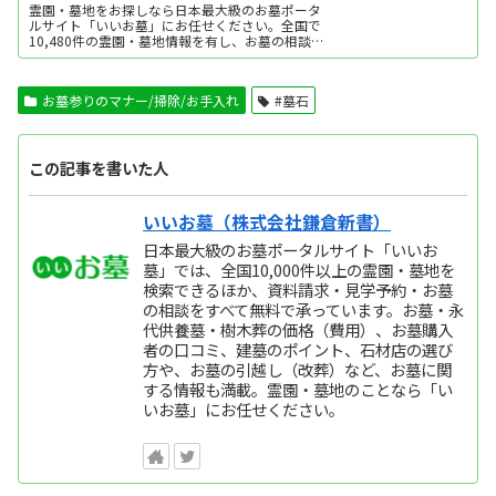
霊園・墓地をお探しなら日本最大級のお墓ポータ
ルサイト「いいお墓」にお任せください。全国で
10,480件の霊園・墓地情報を有し、お墓の相談実
績は年間14万件以上。エリア・口コミ・価格など
ご希望に合わせてお墓を探せます。資料請求・見
学予約・お墓の相談はすべて無料。墓石建立から
お墓参りのマナー/掃除/お手入れ
#墓石
永代供養墓・樹木葬・納骨堂など区画タイプ別の
費用...
この記事を書いた人
いいお墓（株式会社鎌倉新書）
日本最大級のお墓ポータルサイト「いいお
墓」では、全国10,000件以上の霊園・墓地を
検索できるほか、資料請求・見学予約・お墓
の相談をすべて無料で承っています。お墓・永
代供養墓・樹木葬の価格（費用）、お墓購入
者の口コミ、建墓のポイント、石材店の選び
方や、お墓の引越し（改葬）など、お墓に関
する情報も満載。霊園・墓地のことなら「い
いお墓」にお任せください。