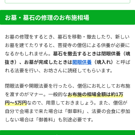
お墓・墓石の修理のお布施相場
お墓の修理をするとき、墓石を移動・撤去したり、新しい
お墓を建てたりすると、菩提寺の僧侶による供養が必要に
なるかもしれません。
墓石を撤去するときは閉眼供養（魂
抜き）、お墓が完成したときは
開眼供養
（魂入れ）
と呼ば
れる法要を行い、お坊さんに読経してもらいます。
閉眼法要や開眼法要を行ったら、僧侶にお礼としてお布施
を渡すのがマナー。一般的な
お布施の相場金額は約1万
円〜5万円
なので、用意しておきましょう。また、僧侶が
自分で会場まで来た場合は「御車料」、法要の会食に参加
しない場合は「御善料」も別途必要です。