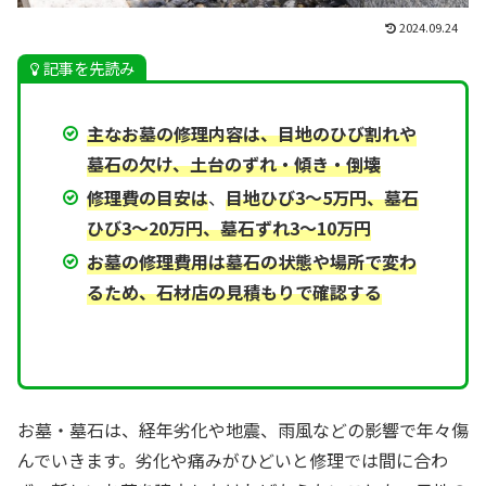
2024.09.24
記事を先読み
主なお墓の修理内容は、目地のひび割れや
墓石の欠け、土台のずれ・傾き・倒壊
修理費の目安は
、
目地ひび3～5万円、墓石
ひび3～20万円、墓石ずれ3～10万円
お墓の修理費用は墓石の状態や場所で変わ
るため、石材店の見積もりで確認する
お墓・墓石は、経年劣化や地震、雨風などの影響で年々傷
んでいきます。劣化や痛みがひどいと修理では間に合わ