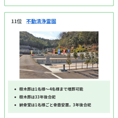
11位
不動清浄霊園
樹木葬は1名様～4名様まで埋葬可能
樹木葬は33年後合祀
納骨堂は1名様ごと骨壺安置。3年後合祀