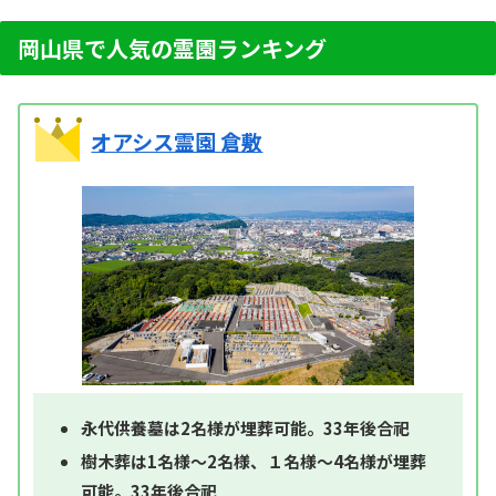
岡山県で人気の霊園ランキング
オアシス霊園 倉敷
永代供養墓は2名様が埋葬可能。33年後合祀
樹木葬は1名様～2名様、１名様～4名様が埋葬
可能。33年後合祀