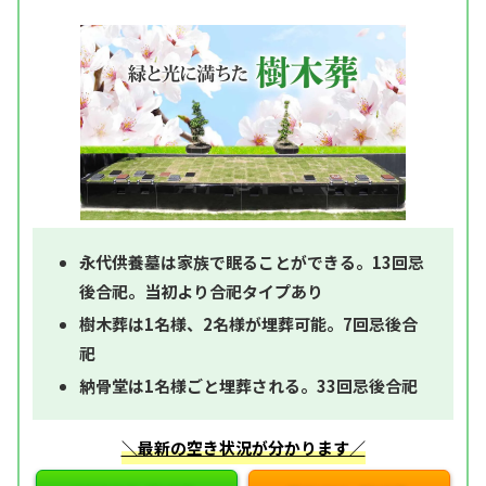
永代供養墓は家族で眠ることができる。13回忌
後合祀。当初より合祀タイプあり
樹木葬は1名様、2名様が埋葬可能。7回忌後合
祀
納骨堂は1名様ごと埋葬される。33回忌後合祀
＼最新の空き状況が分かります／