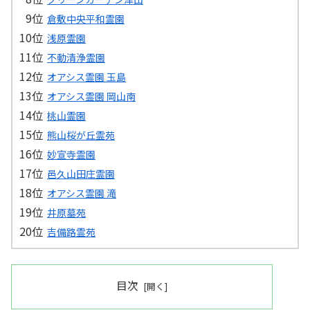
倉敷中央平和霊園
浅原霊園
不動清浄霊園
オアシス霊園 玉島
オアシス霊園 岡山南
桃山霊園
熊山桜が丘霊苑
妙宣寺霊園
邑久山田庄霊園
オアシス霊園 滝
井原墓苑
吉備路霊苑
目次