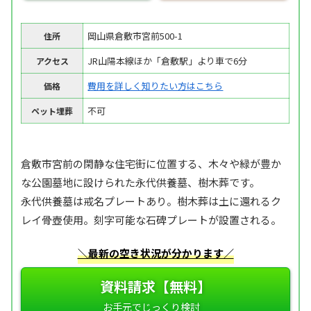
岡山県倉敷市宮前500-1
住所
JR山陽本線ほか「倉敷駅」より車で6分
アクセス
費用を詳しく知りたい方はこちら
価格
不可
ペット埋葬
倉敷市宮前の閑静な住宅街に位置する、木々や緑が豊か
な公園墓地に設けられた永代供養墓、樹木葬です。
永代供養墓は戒名プレートあり。樹木葬は土に還れるク
レイ骨壺使用。刻字可能な石碑プレートが設置される。
＼最新の空き状況が分かります／
資料請求【無料】