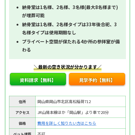
納骨堂は1名様、2名様、3名様(最大8名様まで)
が埋葬可能
納骨堂は1名様、2名様タイプは33年後合祀、3
名様タイプは使用期限なし
プライベート空間が保たれる4か所の参拝室が備
わる
＼最新の空き状況が分かります／
資料請求【無料】
見学予約【無料】
岡山県岡山市北区高松稲荷712
住所
JR山陽本線ほか「岡山駅」より車で20分
アクセス
費用を詳しく知りたい方はこちら
価格
不可
ペット埋葬