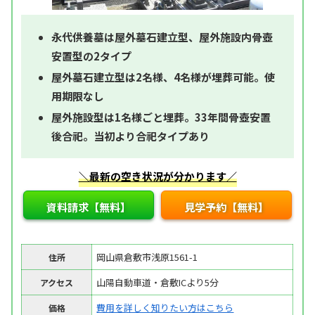
永代供養墓は屋外墓石建立型、屋外施設内骨壺
安置型の2タイプ
屋外墓石建立型は2名様、4名様が埋葬可能。使
用期限なし
屋外施設型は1名様ごと埋葬。33年間骨壺安置
後合祀。当初より合祀タイプあり
＼最新の空き状況が分かります／
資料請求【無料】
見学予約【無料】
岡山県倉敷市浅原1561-1
住所
山陽自動車道・倉敷ICより5分
アクセス
費用を詳しく知りたい方はこちら
価格