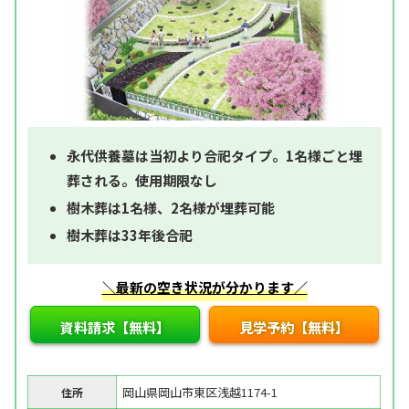
永代供養墓は当初より合祀タイプ。1名様ごと埋
葬される。使用期限なし
樹木葬は1名様、2名様が埋葬可能
樹木葬は33年後合祀
＼最新の空き状況が分かります／
資料請求【無料】
見学予約【無料】
岡山県岡山市東区浅越1174-1
住所