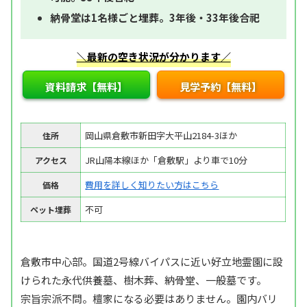
納骨堂は1名様ごと埋葬。3年後・33年後合祀
＼最新の空き状況が分かります／
資料請求【無料】
見学予約【無料】
岡山県倉敷市新田字大平山2184-3ほか
住所
JR山陽本線ほか「倉敷駅」より車で10分
アクセス
費用を詳しく知りたい方はこちら
価格
不可
ペット埋葬
倉敷市中心部。国道2号線バイパスに近い好立地霊園に設
けられた永代供養墓、樹木葬、納骨堂、一般墓です。
宗旨宗派不問。檀家になる必要はありません。園内バリ