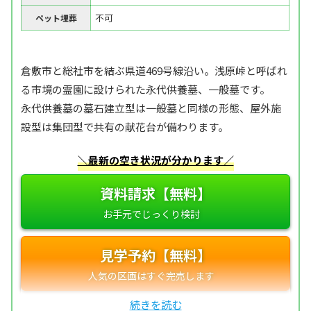
不可
ペット埋葬
倉敷市と総社市を結ぶ県道469号線沿い。浅原峠と呼ばれ
る市境の霊園に設けられた永代供養墓、一般墓です。
永代供養墓の墓石建立型は一般墓と同様の形態、屋外施
設型は集団型で共有の献花台が備わります。
＼最新の空き状況が分かります／
資料請求【無料】
見学予約【無料】