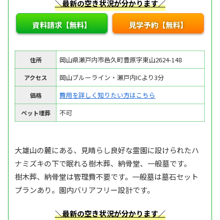
＼最新の空き状況が分かります／
資料請求【無料】
見学予約【無料】
岡山県瀬戸内市邑久町豊原字東山2624-148
住所
岡山ブルーライン・瀬戸内ICより3分
アクセス
費用を詳しく知りたい方はこちら
価格
不可
ペット埋葬
大雄山の麓にある、見晴らし良好な霊園に設けられたハ
ナミズキの下で眠れる樹木葬、納骨堂、一般墓です。
樹木葬、納骨堂は管理費不要です。一般墓は墓石セット
プランあり。園内バリアフリー設計です。
＼最新の空き状況が分かります／