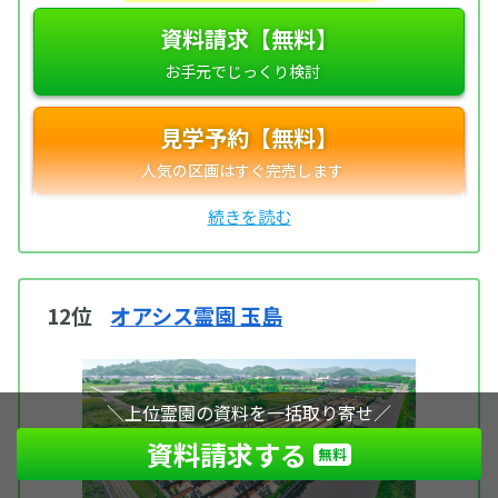
資料請求【無料】
見学予約【無料】
12位
オアシス霊園 玉島
＼上位霊園の資料を一括取り寄せ／
資料請求する
無料