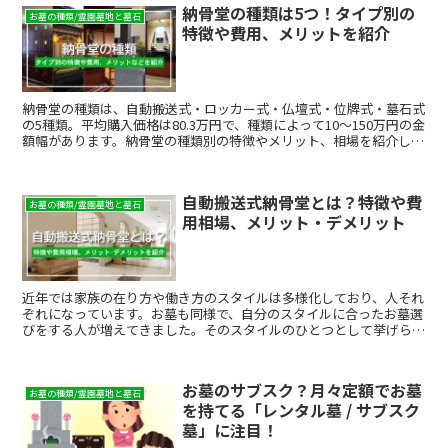
納骨堂の種類は5つ！タイプ別の
お墓の種類/霊園墓地と墓石
特徴や費用、メリットを紹介
納骨堂の種類は、自動搬送式・ロッカー式・仏壇式・位牌式・墓石式
の5種類。平均購入価格は80.3万円で、種類によって10～150万円の金
額幅があります。納骨堂の種類別の特徴やメリット、相場を紹介しま
す。
自動搬送式納骨堂とは？特徴や費
お墓の種類/霊園墓地と墓石
用相場、メリット・デメリット
近年では家族の在り方や働き方のスタイルは多様化しており、人それ
ぞれになっています。お墓も同様で、自分のスタイルに合ったお墓選
びをする人が増えてきました。そのスタイルのひとつとして挙げられ
るのが「納骨堂」です。中でも、自動搬送式納骨堂と呼ばれるタイプ
のものは、特に都市部を中心に利用者も増えています。 自動搬送式
納骨堂は、遺骨が参拝スペースまで自動的に運ばれてくるという納骨
お墓のサブスク？月々定額でお墓
堂のことです。アクセスの良いところに作られていることが多く、徒
お墓の種類/霊園墓地と墓石
を持てる「レンタル墓 / サブスク
歩で気軽に訪れることができたり、遺族に代わって永代供養してくれ
たりというメリットもあります。ここでは、そんな自動搬送式納骨堂
墓」に注目！
について解説します。