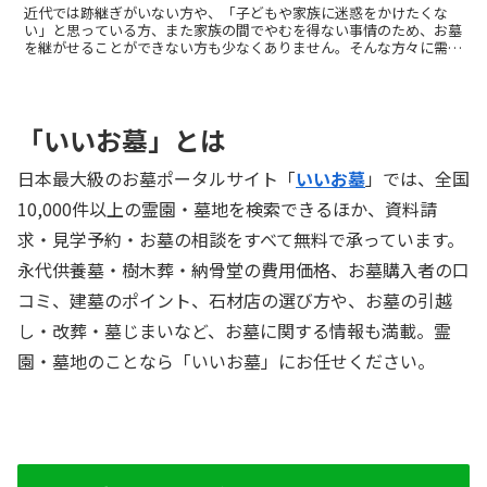
近代では跡継ぎがいない方や、「子どもや家族に迷惑をかけたくな
い」と思っている方、また家族の間でやむを得ない事情のため、お墓
を継がせることができない方も少なくありません。そんな方々に需要
があるのが「合祀墓」「合葬墓」とも呼ばれている「永代供養墓」で
す。合祀・合葬は、他の人の遺骨と一緒に埋葬することを意味しま
す。永代供養墓は、寺院や霊園が建設しているお墓で、遺族に代わっ
て管理や供養をしてくれます。跡継ぎがいなくなっても無縁仏になら
「いいお墓」とは
ない、また費用が比較的安く済む、など様々なメリットがあります。
ここでは、そんな永代供養墓について、わかりやすく解説していま
す。
日本最大級のお墓ポータルサイト「
いいお墓
」では、全国
10,000件以上の霊園・墓地を検索できるほか、資料請
求・見学予約・お墓の相談をすべて無料で承っています。
永代供養墓・樹木葬・納骨堂の費用価格、お墓購入者の口
コミ、建墓のポイント、石材店の選び方や、お墓の引越
し・改葬・墓じまいなど、お墓に関する情報も満載。霊
園・墓地のことなら「いいお墓」にお任せください。