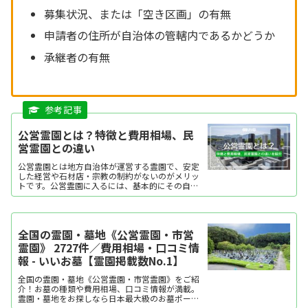
募集状況、または「空き区画」の有無
申請者の住所が自治体の管轄内であるかどうか
承継者の有無
公営霊園とは？特徴と費用相場、民
営霊園との違い
公営霊園とは地方自治体が運営する霊園で、安定
した経営や石材店・宗教の制約がないのがメリッ
トです。公営霊園に入るには、基本的にその自治
体に住んでいなければなりません。
全国の霊園・墓地《公営霊園・市営
霊園》 2727件／費用相場・口コミ情
報 - いいお墓【霊園掲載数No.1】
全国の霊園・墓地《公営霊園・市営霊園》をご紹
介！お墓の種類や費用相場、口コミ情報が満載。
霊園・墓地をお探しなら日本最大級のお墓ポータ
ルサイト「いいお墓」にお任せください。資料請