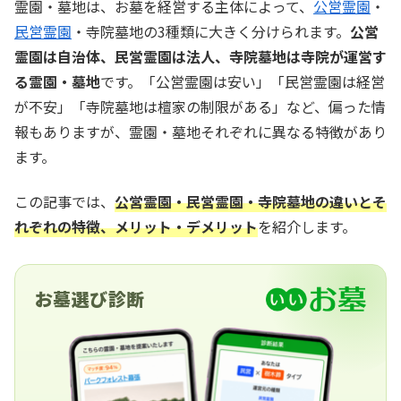
霊園・墓地は、お墓を経営する主体によって、
公営霊園
・
民営霊園
・寺院墓地の3種類に大きく分けられます。
公営
霊園は自治体、民営霊園は法人、寺院墓地は寺院が運営す
る霊園・墓地
です。「公営霊園は安い」「民営霊園は経営
が不安」「寺院墓地は檀家の制限がある」など、偏った情
報もありますが、霊園・墓地それぞれに異なる特徴があり
ます。
この記事では、
公営霊園・民営霊園・寺院墓地の違いとそ
れぞれの特徴、メリット・デメリット
を紹介します。
お墓選び診断