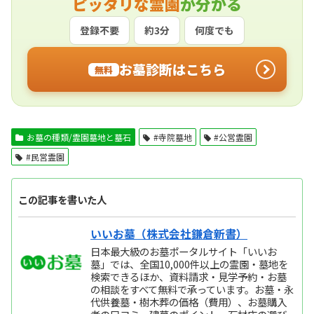
ピッタリな霊園
が分かる
登録不要
約3分
何度でも
お墓診断はこちら
無料
お墓の種類/霊園墓地と墓石
#寺院墓地
#公営霊園
#民営霊園
この記事を書いた人
いいお墓（株式会社鎌倉新書）
日本最大級のお墓ポータルサイト「いいお
墓」では、全国10,000件以上の霊園・墓地を
検索できるほか、資料請求・見学予約・お墓
の相談をすべて無料で承っています。お墓・永
代供養墓・樹木葬の価格（費用）、お墓購入