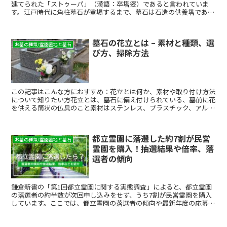
建てられた「ストゥーパ」（漢語：卒塔婆）であると言われていま
す。江戸時代に角柱墓石が登場するまで、墓石は石造の供養塔であ
り、層塔のデザインを踏襲したものが主流でした。今日一般的となっ
ている和型の角柱墓石のデザインは、板碑、もしくは位牌をルーツと
すると考えられています。
墓石の花立とは – 素材と種類、選
お墓の種類/霊園墓地と墓石
び方、掃除方法
この記事はこんな方におすすめ：花立とは何か、素材や取り付け方法
について知りたい方花立とは、墓石に備え付けられている、墓前に花
を供える筒状の仏具のこと素材はステンレス、プラスチック、アル
ミ、陶器、銅など取り付け方法はネジ式、落とし込み式、接着...
都立霊園に落選した約7割が民営
お墓の種類/霊園墓地と墓石
霊園を購入！抽選結果や倍率、落
選者の傾向
鎌倉新書の「第1回都立霊園に関する実態調査」によると、都立霊園
の落選者の約半数が次回申し込みをせず、うち7割が民営霊園を購入
しています。ここでは、都立霊園の落選者の傾向や最新年度の応募状
況などを紹介します。