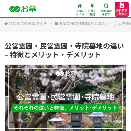
資料請求
お墓
お墓の
霊園墓地
【無料】
ガイド
費用
を探す
はじめてのお墓ガイド
お墓の種類/霊園墓地と墓石
公営霊
公営霊園・民営霊園・寺院墓地の違い
– 特徴とメリット・デメリット