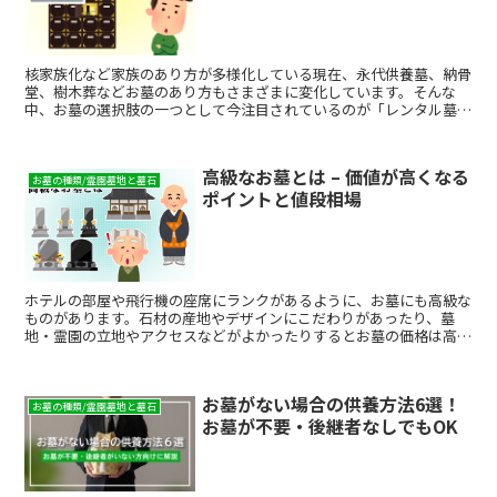
核家族化など家族のあり方が多様化している現在、永代供養墓、納骨
堂、樹木葬などお墓のあり方もさまざまに変化しています。そんな
中、お墓の選択肢の一つとして今注目されているのが「レンタル墓/
サブスク墓」です。「レンタル墓/サブスク墓」は、サブスク...
高級なお墓とは – 価値が高くなる
お墓の種類/霊園墓地と墓石
ポイントと値段相場
ホテルの部屋や飛行機の座席にランクがあるように、お墓にも高級な
ものがあります。石材の産地やデザインにこだわりがあったり、墓
地・霊園の立地やアクセスなどがよかったりするとお墓の価格は高く
なります。そのほかにも、人気がある、サービスが手厚い墓地や霊園
など、その墓地自体に付加価値がある場合、それに伴ってお墓の価格
も高くなる傾向があります。 そこで、今回はお墓の価格が高くなる
お墓がない場合の供養方法6選！
条件を、値段相場とともにご紹介します。なるべくお墓のコストを抑
お墓の種類/霊園墓地と墓石
お墓が不要・後継者なしでもOK
えたい方、石材の産地やデザインにこだわりたい方など、お墓のコス
ト面を気にしている方はぜひ参考にしてください。