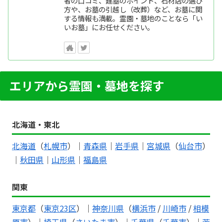
者の口コミ、建墓のポイント、石材店の選び
方や、お墓の引越し（改葬）など、お墓に関
する情報も満載。霊園・墓地のことなら「い
いお墓」にお任せください。
エリアから霊園・墓地を探す
北海道・東北
北海道
（
札幌市
）｜
青森県
｜
岩手県
｜
宮城県
（
仙台市
）
｜
秋田県
｜
山形県
｜
福島県
関東
東京都
（
東京23区
）｜
神奈川県
（
横浜市
/
川崎市
/
相模
原市
）｜
埼玉県
（
さいたま市
）｜
千葉県
（
千葉市
）｜
茨