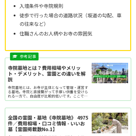
入壇条件や寺院規則
徒歩で行った場合の道路状況（坂道の勾配、車
の往来など）
住職さんのお人柄やお寺の雰囲気
寺院墓地とは？費用相場やメリッ
ト・デメリット、霊園との違いを解
説
寺院墓地とは、お寺が主体となって管理・運営す
る墓地。寺院と直接繋がって手厚い供養を受けら
れる一方で、自由度が比較的低いです。ここでは
寺院墓地の特徴や費用相場、メリット・デメリッ
トを解説します。
全国の霊園・墓地《寺院墓地》 4975
件／費用相場・口コミ情報 - いいお
墓【霊園掲載数No.1】