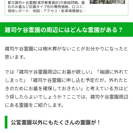
都立雑司ヶ谷霊園(東京都豊島区)の施設詳細。墓
石のお墓など区画タイプ別の費用価格、口コミ、
現地レポート、地図・アクセス・駐車場情報など
を掲載。霊園・墓地をお探しなら日本最大級のお
墓ポータルサイト「いいお墓」にお任せくださ
い。資料請求・見学予約・お墓の相談はすべて無
料！建墓のポイント、石材店の選び方など、お墓
雑司ケ谷霊園の周辺にはどんな霊園がある？
探しに役立つ...
雑司ケ谷霊園には樹木葬がないことがお分かりになったと
思います。
では「雑司ケ谷霊園周辺にお墓が欲しい」「抽選に外れて
しまった」「雑司ケ谷霊園に申し込む予定だが、外れたと
きのためにお墓を確保しておきたい」と考えている方はど
う探したらよいでしょうか？ここでは、雑司ケ谷霊園周辺
にある霊園をご紹介します。
公営霊園以外にもたくさんの霊園が！