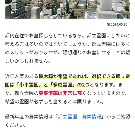
2024.05.20
都内在住でお墓探しをしているなら、都立霊園にしたいと
考える方は多いのではないでしょうか。都立霊園には多く
のメリットがありますが、理想通りのお墓にすることは難
しいかもしれません。
近年人気のある
樹木葬が希望であれば、選択できる都立霊
園は「小平霊園」と「多磨霊園」の
2つ
となります。ま
た、都立霊園の
募集倍率は非常に高く
なっていますので、
希望の霊園が必ずしも当たるとは限りません。
最新年度の募集情報は「
都立霊園 募集情報
」からご確認
ください。