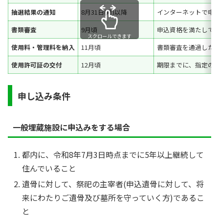
抽選結果の通知
8月31日(月)以降
インターネットで申
書類審査
9月頃
申込資格を満たして
スクロールできます
使用料・管理料を納入
11月頃
書類審査を通過した
使用許可証の交付
12月頃
期限までに、指定の
申し込み条件
一般埋蔵施設に申込みをする場合
都内に、令和8年7月3日時点までに5年以上継続して
住んでいること
遺骨に対して、祭祀の主宰者(申込遺骨に対して、将
来にわたりご遺骨及び墓所を守っていく方)であるこ
と