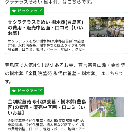
クラテラスそめい 樹木葬」はこちらです。
サクラテラスそめい 樹木葬(豊島区)
の費用・販売中区画・口コミ【いい
お墓】
サクラテラスそめい樹木葬(東京都豊島区)の施設
詳細。永代供養墓、樹木葬など区画タイプ別の費
用価格、口コミ、現地レポート、地図・アクセ
ス・駐車場情報などを掲載。霊園・墓地をお探し
なら日本最大級のお墓ポータルサイト「いいお
墓」にお任せください。資料請求・見学予約・お
豊島区で人気№1！歴史あるお寺、真言宗豊山派・金剛院
墓の相談はすべて無料！建墓のポイント、石材店
の選び方など、...
の樹木葬「金剛院墓苑 永代供養墓・樹木葬」はこちらで
す。
金剛院墓苑 永代供養墓・樹木葬(豊島
区)の費用・販売中区画・口コミ【い
いお墓】
金剛院墓苑永代供養墓・樹木葬(東京都豊島区)の
施設詳細。永代供養墓、樹木葬など区画タイプ別
の費用価格、口コミ、現地レポート、地図・アク