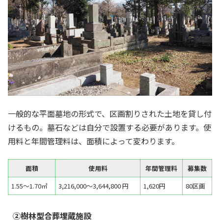
一般的な平面墓地の形式で、区画割りされた土地を貸し付
けるもの。墓石などは自分で設置する必要があります。使
用料と年間管理料は、面積によって変わります。
面積
使用料
年間管理料
募集数
1.55～1.70㎡
3,216,000～3,644,800 円
1,620円
80区画
②樹林型合葬埋蔵施設