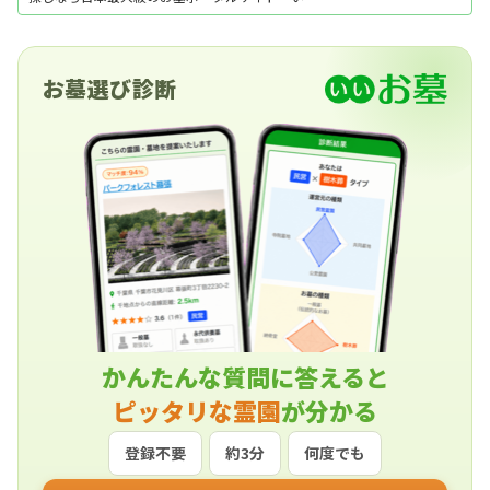
お墓」にお任せください。資料請求・見学予約・
お墓の相談はすべて無料！建墓のポイント、石材
店の選び方など、お墓探しに役立つ情報も提供
中。
お墓選び診断
かんたんな質問に答えると
ピッタリな霊園
が分かる
登録不要
約3分
何度でも