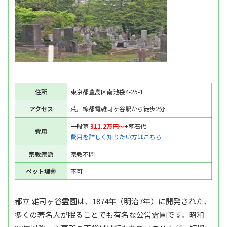
住所
東京都豊島区南池袋4-25-1
アクセス
荒川線都電雑司ヶ谷駅から徒歩2分
一般墓
311.2万円〜
+墓石代
費用
費用を詳しく知りたい方はこちら
宗教宗派
宗教不問
ペット埋葬
不可
都立 雑司ヶ谷霊園は、1874年（明治7年）に開発された、
多くの著名人が眠ることでも有名な公営霊園です。昭和