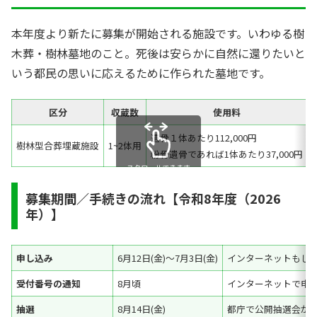
本年度より新たに募集が開始される施設です。いわゆる樹
木葬・樹林墓地のこと。死後は安らかに自然に還りたいと
いう都民の思いに応えるために作られた墓地です。
区分
収蔵数
使用料
遺骨１体あたり112,000円
樹林型合葬埋蔵施設
1~2体用
粉骨遺骨であれば1体あたり37,000円
スクロールできます
募集期間／手続きの流れ【令和8年度（2026
年）】
申し込み
6月12日(金)～7月3日(金)
インターネットもし
受付番号の通知
8月頃
インターネットで申
抽選
8月14日(金)
都庁で公開抽選会が