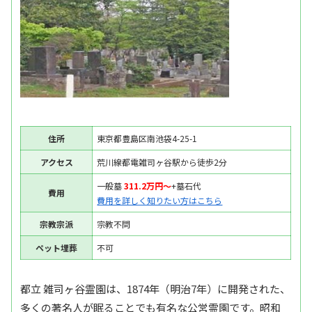
住所
東京都豊島区南池袋4-25-1
アクセス
荒川線都電雑司ヶ谷駅から徒歩2分
一般墓
311.2万円〜
+墓石代
費用
費用を詳しく知りたい方はこちら
宗教宗派
宗教不問
ペット埋葬
不可
都立 雑司ヶ谷霊園は、1874年（明治7年）に開発された、
多くの著名人が眠ることでも有名な公営霊園です。昭和