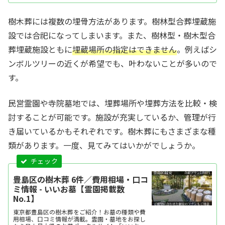
セス・駐車場情報などを掲載。霊園・墓地をお探
しなら日本最大級のお墓ポータルサイト「いいお
墓」にお任せください。資料請求・見学予約・お
樹木葬には複数の埋骨方法があります。樹林型合葬埋蔵施
墓の相談はすべて無料！建墓のポイント、石材店
の選び方な...
設では合祀になってしまいます。また、樹林型・樹木型合
葬埋蔵施設ともに
埋蔵場所の指定はできません
。例えばシ
ンボルツリーの近くが希望でも、叶わないことが多いので
す。
民営霊園や寺院墓地では、埋葬場所や埋葬方法を比較・検
討することが可能です。施設が充実しているか、管理が行
き届いているかもそれぞれです。樹木葬にもさまざまな種
類があります。一度、見てみてはいかがでしょうか。
豊島区の樹木葬 6件／費用相場・口コ
ミ情報 - いいお墓【霊園掲載数
No.1】
東京都豊島区の樹木葬をご紹介！お墓の種類や費
用相場、口コミ情報が満載。霊園・墓地をお探し