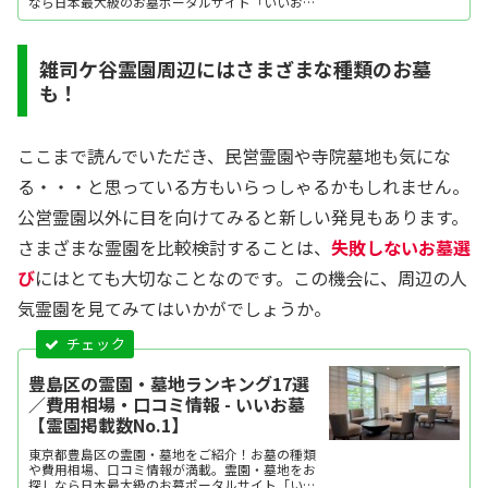
なら日本最大級のお墓ポータルサイト「いいお
墓」にお任せください。資料請求・見学予約・お
墓の相談はすべて無料！建墓のポイント、石材店
の選び方など、お墓探しに役立つ情報も提供中。
雑司ケ谷霊園周辺にはさまざまな種類のお墓
も！
ここまで読んでいただき、民営霊園や寺院墓地も気にな
る・・・と思っている方もいらっしゃるかもしれません。
公営霊園以外に目を向けてみると新しい発見もあります。
さまざまな霊園を比較検討することは、
失敗しないお墓選
び
にはとても大切なことなのです。この機会に、周辺の人
気霊園を見てみてはいかがでしょうか。
豊島区の霊園・墓地ランキング17選
／費用相場・口コミ情報 - いいお墓
【霊園掲載数No.1】
東京都豊島区の霊園・墓地をご紹介！お墓の種類
や費用相場、口コミ情報が満載。霊園・墓地をお
探しなら日本最大級のお墓ポータルサイト「いい