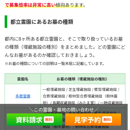
で募集倍率は非常に高い
傾向あります
。
都立霊園にあるお墓の種類
都内に8ヶ所ある都立霊園と、そこで取り扱っているお墓
の種類（埋蔵施設の種別）をまとめました。どの霊園にど
んなお墓があるのか確認しておきましょう。
※お墓の種類についての説明は一覧末尾に記載しています。
霊園名
お墓の種類（埋蔵施設の種別）
一般埋蔵施設 / 芝生埋蔵施設 / 壁型埋蔵施設 /
多磨霊園
合葬埋蔵施設 / 樹林型合葬埋蔵施設（樹林墓
地）/ 長期収蔵施設（みたま堂）/ 一時収蔵施設
＼この霊園・墓地の問い合わせ／
一般埋蔵施設 / 芝生埋蔵施設 / 壁型埋蔵施設 /
資料請求
見学予約
無料
無料
小平霊園
合葬埋蔵施設（合葬式墓地）/ 樹木型合葬埋蔵
施設（樹木墓地）/ 樹林型合葬埋蔵施設