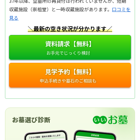
37年以降、空墓所の再貸付は行われていませんが、短期
収蔵施設（崇祖堂）と一時収蔵施設があります。
口コミを
見る
＼最新の空き状況が分かります／
資料請求【無料】
見学予約【無料】
お墓選び診断