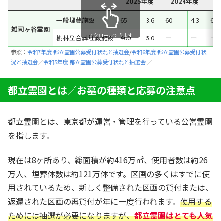
2025年度
2024年度
2
一般埋蔵施設
65
3.6
60
4.3
60
雑司ヶ谷霊園
スクロールできます
樹林型合葬埋蔵施設
400
5.0
ー
ー
ー
参照：
令和7年度 都立霊園公募受付状況と抽選会
/
令和6年度 都立霊園公募受付状
況と抽選会
／
令和5年度 都立霊園公募受付状況と抽選会
／
都立霊園とは／お墓の種類と応募の注意点
都立霊園とは、東京都が運営・管理を行っている公営霊園
を指します。
現在は8ヶ所あり、総面積が約416万㎡、使用者数は約26
万人、埋葬体数は約121万体です。区画の多くはすでに使
用されているため、新しく整備された区画の貸付または、
返還された区画の再貸付が年に一度行われます。
使用する
ためには抽選が必要になりますが、
都立霊園はとても人気