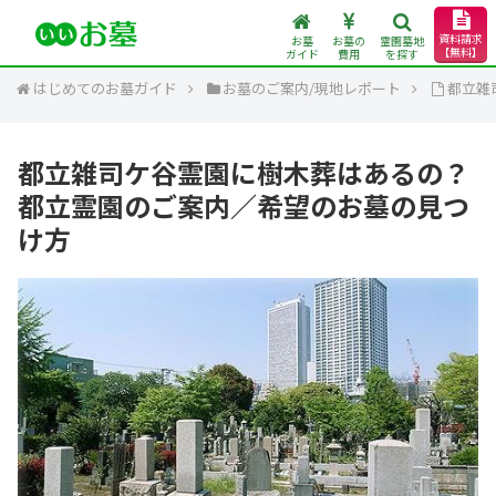
資料請求
お墓
お墓の
霊園墓地
【無料】
ガイド
費用
を探す
はじめてのお墓ガイド
お墓のご案内/現地レポート
都立雑
都立雑司ケ谷霊園に樹木葬はあるの？
都立霊園のご案内／希望のお墓の見つ
け方