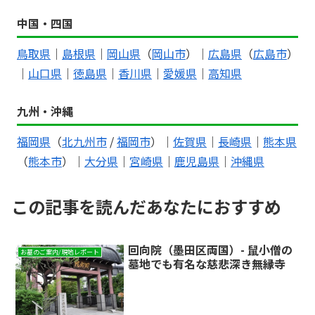
中国・四国
鳥取県
｜
島根県
｜
岡山県
（
岡山市
）｜
広島県
（
広島市
）
｜
山口県
｜
徳島県
｜
香川県
｜
愛媛県
｜
高知県
九州・沖縄
福岡県
（
北九州市
/
福岡市
）｜
佐賀県
｜
長崎県
｜
熊本県
（
熊本市
）｜
大分県
｜
宮崎県
｜
鹿児島県
｜
沖縄県
この記事を読んだあなたにおすすめ
回向院（墨田区両国）- 鼠小僧の
お墓のご案内/現地レポート
墓地でも有名な慈悲深き無縁寺