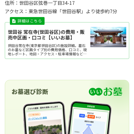
住所：世田谷区弦巻一丁目34-17
アクセス：東急世田谷線「世田谷駅」より徒歩約7分
世田谷 常在寺(世田谷区)の費用・販
売中区画・口コミ【いいお墓】
世田谷常在寺(東京都世田谷区)の施設詳細。墓石
のお墓など区画タイプ別の費用価格、口コミ、現
地レポート、地図・アクセス・駐車場情報などを
掲載。霊園・墓地をお探しなら日本最大級のお墓
ポータルサイト「いいお墓」にお任せください。
資料請求・見学予約・お墓の相談はすべて無料！
建墓のポイント、石材店の選び方など、お墓探し
に役立つ情...
お墓選び診断