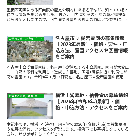
墨田区両国にある回向院の歴史や境内にある名所など、知っていると
役立つ情報をまとめました。 また、回向院やその別院の墓地情報な
どもお伝えしますので、回向院でお墓をお考えの方はぜひ参考にして
ください。
名古屋市立 愛宕霊園の募集情報
お墓のご案内/現地レポート
【2023年最新】- 価格・要件・申
込方法、霊園アクセスや区画情報
をご案内
名古屋市立愛宕霊園は、名古屋市が管理する市立霊園。園内が大変広
く、自然の傾斜を利用して造成した墓地。国道1号線に近く利便性が
高い霊園です。令和4年10月17日現在、名古屋市立愛宕霊園の使用者
募集が行われています。募集期間は、令和4年10月1...
横浜市営墓地・納骨堂の募集情報
お墓のご案内/現地レポート
【2026年(令和8年)最新】- 価
格・申込方法・アクセスをご案内
本記事では、横浜市営墓地・納骨堂の2026年(令和8年度)の募集要項
や応募の流れ、アクセスを解説します。横浜市でお墓探しをしている
方は、ぜひ参考にしてください。