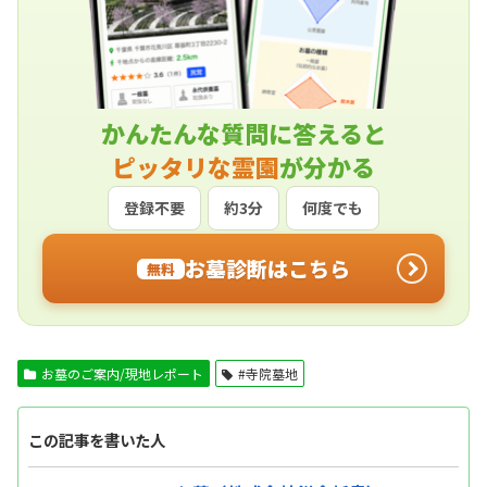
かんたんな質問に答えると
ピッタリな霊園
が分かる
登録不要
約3分
何度でも
お墓診断はこちら
無料
お墓のご案内/現地レポート
#寺院墓地
この記事を書いた人