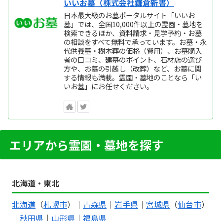
いいお墓（株式会社鎌倉新書）
日本最大級のお墓ポータルサイト「いいお
墓」では、全国10,000件以上の霊園・墓地を
検索できるほか、資料請求・見学予約・お墓
の相談をすべて無料で承っています。お墓・永
代供養墓・樹木葬の価格（費用）、お墓購入
者の口コミ、建墓のポイント、石材店の選び
方や、お墓の引越し（改葬）など、お墓に関
する情報も満載。霊園・墓地のことなら「い
いお墓」にお任せください。
エリアから霊園・墓地を探す
北海道・東北
北海道
（
札幌市
）｜
青森県
｜
岩手県
｜
宮城県
（
仙台市
）
｜
秋田県
｜
山形県
｜
福島県