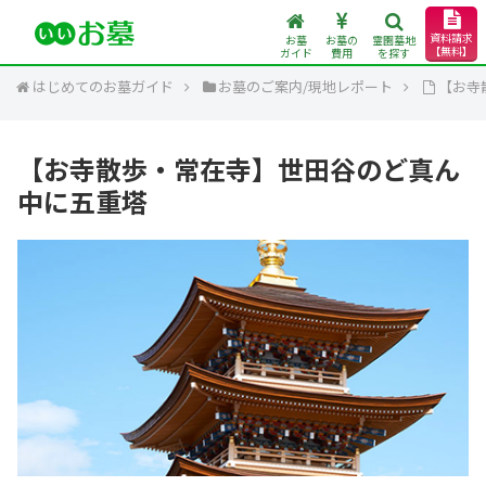
資料請求
お墓
お墓の
霊園墓地
【無料】
ガイド
費用
を探す
はじめてのお墓ガイド
お墓のご案内/現地レポート
【お寺
【お寺散歩・常在寺】世田谷のど真ん
中に五重塔