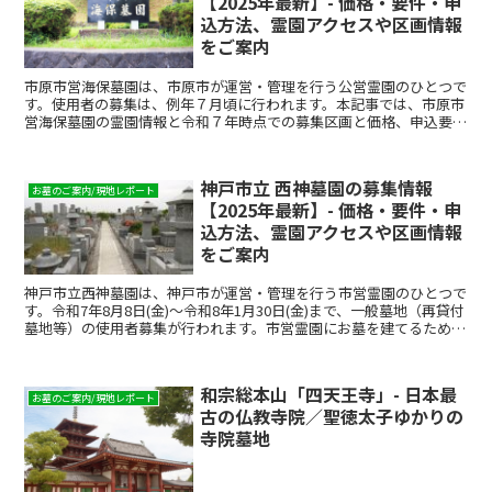
【2025年最新】- 価格・要件・申
込方法、霊園アクセスや区画情報
をご案内
市原市営海保墓園は、市原市が運営・管理を行う公営霊園のひとつで
す。使用者の募集は、例年７月頃に行われます。本記事では、市原市
営海保墓園の霊園情報と令和７年時点での募集区画と価格、申込要
件、応募の流れについて解説します。市原市営の墓地を検討し...
神戸市立 西神墓園の募集情報
お墓のご案内/現地レポート
【2025年最新】- 価格・要件・申
込方法、霊園アクセスや区画情報
をご案内
神戸市立西神墓園は、神戸市が運営・管理を行う市営霊園のひとつで
す。令和7年8月8日(金)～令和8年1月30日(金)まで、一般墓地（再貸付
墓地等）の使用者募集が行われます。市営霊園にお墓を建てるために
は、使用者募集に応募し、当選する必要があり...
和宗総本山「四天王寺」- 日本最
お墓のご案内/現地レポート
古の仏教寺院／聖徳太子ゆかりの
寺院墓地