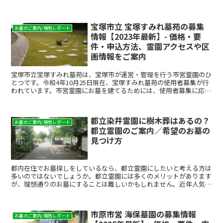
宝塚市立 宝塚すみれ墓苑の募集
お墓のご案内/現地レポート
情報【2023年最新】- 価格・要
件・申込方法、霊園アクセスや区
画情報をご案内
宝塚市立宝塚すみれ墓苑は、宝塚市が運営・管理を行う市営霊園のひ
とつです。令和4年10月25日現在、宝塚すみれ墓苑の使用者募集が行
われています。市営霊園にお墓を建てるためには、使用者募集に応募
し、当選する必要があります。本記事では、宝塚市立宝...
都立染井霊園に樹木葬はあるの？
お墓のご案内/現地レポート
都立霊園のご案内／希望のお墓の
見つけ方
都内在住でお墓探しをしているなら、都立霊園にしたいと考える方は
多いのではないでしょうか。都立霊園には多くのメリットがあります
が、理想通りのお墓にすることは難しいかもしれません。近年人気の
ある樹木葬が希望であれば、選択できる都立霊園は「小平霊...
市原市営 海保墓園の募集情報
お墓のご案内/現地レポート