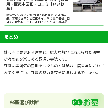
用・販売中区画・口コミ【いいお
墓】
臨済宗妙心寺派天龍院(東京都台東区)の施設詳
細。墓石のお墓など区画タイプ別の費用価格、口
コミ、現地レポート、地図・アクセス・駐車場情
報などを掲載。霊園・墓地をお探しなら日本最大
級のお墓ポータルサイト「いいお墓」にお任せく
ださい。資料請求・見学予約・お墓の相談はすべ
て無料！建墓のポイント、石材店の選び方など、
まとめ
お墓探しに役...
妙心寺は歴史ある建物と、広大な敷地に添えられた四季
折々の花を楽しめる趣深い寺院です。
荘厳な雰囲気の墓地をお探しの方は是非一度見学に訪れて
みてください。寺院の魅力を存分に味わえるでしょう。
お墓選び診断