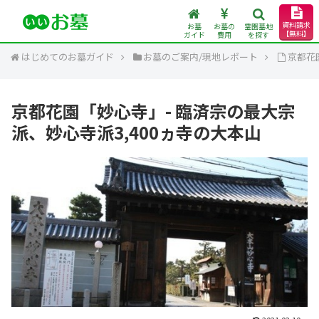
資料請求
お墓
お墓の
霊園墓地
【無料】
ガイド
費用
を探す
はじめてのお墓ガイド
お墓のご案内/現地レポート
京都花
京都花園「妙心寺」- 臨済宗の最大宗
派、妙心寺派3,400ヵ寺の大本山