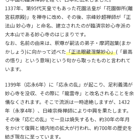
1337年、第95代天皇でもあった花園法皇が「花園御所(離
宮萩原殿)」を禅寺に改め、その後、宗峰妙超禅師が「正
法山 妙心寺」と命名、建立されたのが臨済宗妙心寺派の
大本山である妙心寺のはじまりです。
なお、名前の由来は、釈尊が嗣法の弟子・摩訶迦葉(まか
かしょう)に向かって述べた
「正法眼蔵涅槃妙心」
(「最高
の悟り」という意味)という句から取ったものと言われて
います。
1399年（応永6年）に「応永の乱」が起こり、足利義満が
妙心寺を没収、その際に「龍雲寺」と改名されることを余
儀なくされます。そこで流派は一時途絶しますが、1432
年（永享4年）、日峰宗舜禅師により中興を果たします。
その後「応仁の乱」で一旦は焼失するも、約30年の年月
をかけて復興と境内地の拡大が行われ、約700年の歴史を
紡ぎ現在に至っています。