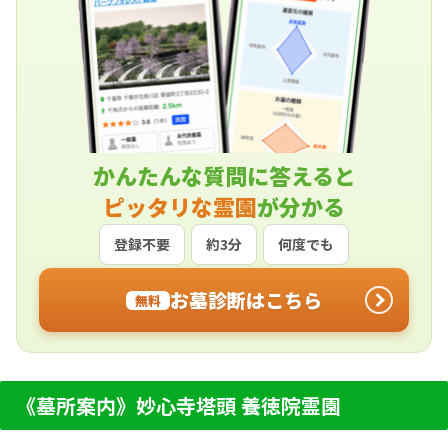
かんたんな質問に答えると
ピッタリな霊園
が分かる
登録不要
約3分
何度でも
お墓診断はこちら
無料
《墓所案内》妙心寺塔頭 養徳院霊園