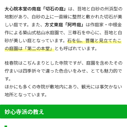
大心院本堂の南庭「切石の庭」
は、苔地と白砂の州浜型の
地割があり、白砂の上に一直線に整然と敷かれた切石が美
しい庭です。また、
方丈東庭「阿吽庭」
は作庭家・中根金
作による築山式枯山水庭園で、三尊石を中心に、苔地と白
砂が美しい庭となっています。
石を仏、菩薩と見立てたこ
の庭園は「第二の本堂」
とも呼ばれています。
桂春院はこぢんまりとした寺院ですが、庭園を含めたその
佇まいは四季折々で違った色合いをみせ、とても魅力的で
す。
ほかにも多くの寺院が敷地内にあり、観光には事欠かない
地所となっています。
妙心寺派の教え