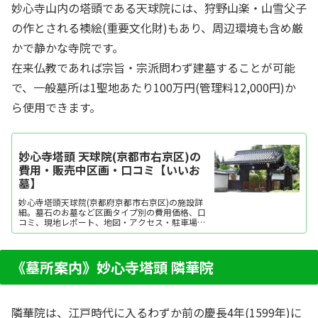
妙心寺山内の塔頭である天球院には、狩野山楽・山雪父子
の作とされる襖絵(重要文化財)もあり、周辺環境も含め厳
かで静かな寺院です。
在来仏教であれば宗旨・宗派問わず建墓することが可能
で、一般墓所は1聖地あたり100万円(管理料12,000円)か
ら使用できます。
妙心寺塔頭 天球院(京都市右京区)の
費用・販売中区画・口コミ【いいお
墓】
妙心寺塔頭天球院(京都府京都市右京区)の施設詳
細。墓石のお墓など区画タイプ別の費用価格、口
コミ、現地レポート、地図・アクセス・駐車場情
報などを掲載。霊園・墓地をお探しなら日本最大
級のお墓ポータルサイト「いいお墓」にお任せく
ださい。資料請求・見学予約・お墓の相談はすべ
て無料！建墓のポイント、石材店の選び方など、
《墓所案内》妙心寺塔頭 隣華院
お墓探しに...
隣華院は、江戸時代に入るわずか前の慶長4年(1599年)に