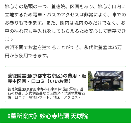
妙心寺の塔頭の一つ、養徳院。区画もあり、妙心寺山内に
立地するため電車・バスのアクセスは非常によく、車での
お参りもできます。また、園内は境内のみだけでなく、お
墓の枯れ花も手入れをしてもらえるため安心して建墓でき
ます。
宗派不問でお墓を建てることができ、永代供養墓は35万
円から使用できます。
養徳院霊園(京都市右京区)の費用・販
売中区画・口コミ【いいお墓】
養徳院霊園(京都府京都市右京区)の施設詳細。墓
石のお墓、永代供養墓など区画タイプ別の費用価
格、口コミ、現地レポート、地図・アクセス・駐
車場情報などを掲載。霊園・墓地をお探しなら日
本最大級のお墓ポータルサイト「いいお墓」にお
任せください。資料請求・見学予約・お墓の相談
はすべて無料！建墓のポイント、石材店の選び方
《墓所案内》妙心寺塔頭 天球院
など、お墓...