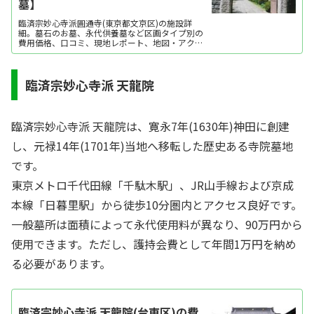
墓】
臨済宗妙心寺派圓通寺(東京都文京区)の施設詳
細。墓石のお墓、永代供養墓など区画タイプ別の
費用価格、口コミ、現地レポート、地図・アクセ
ス・駐車場情報などを掲載。霊園・墓地をお探し
なら日本最大級のお墓ポータルサイト「いいお
墓」にお任せください。資料請求・見学予約・お
墓の相談はすべて無料！建墓のポイント、石材店
臨済宗妙心寺派 天龍院
の選び方など、...
臨済宗妙心寺派 天龍院は、寛永7年(1630年)神田に創建
し、元禄14年(1701年)当地へ移転した歴史ある寺院墓地
です。
東京メトロ千代田線「千駄木駅」、JR山手線および京成
本線「日暮里駅」から徒歩10分圏内とアクセス良好です。
一般墓所は面積によって永代使用料が異なり、90万円から
使用できます。ただし、護持会費として年間1万円を納め
る必要があります。
臨済宗妙心寺派 天龍院(台東区)の費