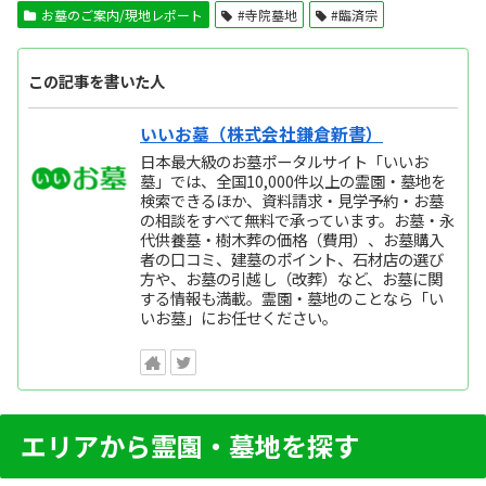
お墓のご案内/現地レポート
#寺院墓地
#臨済宗
この記事を書いた人
いいお墓（株式会社鎌倉新書）
日本最大級のお墓ポータルサイト「いいお
墓」では、全国10,000件以上の霊園・墓地を
検索できるほか、資料請求・見学予約・お墓
の相談をすべて無料で承っています。お墓・永
代供養墓・樹木葬の価格（費用）、お墓購入
者の口コミ、建墓のポイント、石材店の選び
方や、お墓の引越し（改葬）など、お墓に関
する情報も満載。霊園・墓地のことなら「い
いお墓」にお任せください。
エリアから霊園・墓地を探す