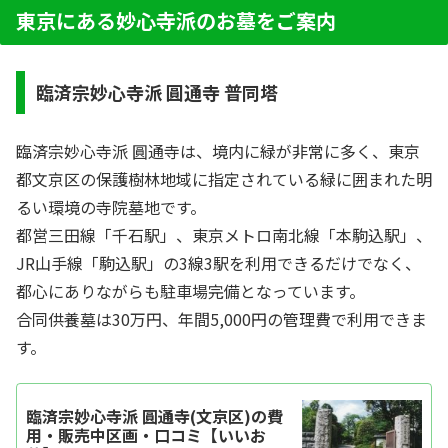
料請求・見学予約・お墓の相談はすべて無料！建
東京にある妙心寺派のお墓をご案内
墓のポイ...
臨済宗妙心寺派 圓通寺 普同塔
臨済宗妙心寺派 圓通寺は、境内に緑が非常に多く、東京
都文京区の保護樹林地域に指定されている緑に囲まれた明
るい環境の寺院墓地です。
都営三田線「千石駅」、東京メトロ南北線「本駒込駅」、
JR山手線「駒込駅」の3線3駅を利用できるだけでなく、
都心にありながらも駐車場完備となっています。
合同供養墓は30万円、年間5,000円の管理費で利用できま
す。
臨済宗妙心寺派 圓通寺(文京区)の費
用・販売中区画・口コミ【いいお