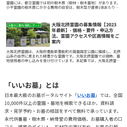
霊園には、都立霊園では初の樹木葬（樹林・樹木墓地）があります。
小平霊園の樹木葬にかかる費用の目安は、樹木型が遺骨1体あたり19
万1,000円、樹林型が13万4,000円（粉末状の...
大阪北摂霊園の募集情報【2023
お墓のご案内/現地レポート
年最新】- 価格・要件・申込方
法、霊園アクセスや区画情報をご
案内
大阪北摂霊園は、大阪府豊能郡豊能町の箕面国定公園に隣接し、北摂
山系の自然に恵まれた緑豊かな霊園です。大阪北摂霊園では随時、墓
地使用者の申し込みを受け付けています。本記事では、大阪北摂霊園
の霊園情報と令和４年時点での募集区画と価格、申込要件。...
「いいお墓」とは
日本最大級のお墓ポータルサイト「
いいお墓
」では、全国
10,000件以上の霊園・墓地を検索できるほか、資料請
求・見学予約・お墓の相談をすべて無料で承っています。
永代供養墓・樹木葬・納骨堂の費用価格、お墓購入者の口
コミ、建墓のポイント、石材店の選び方や、お墓の引越