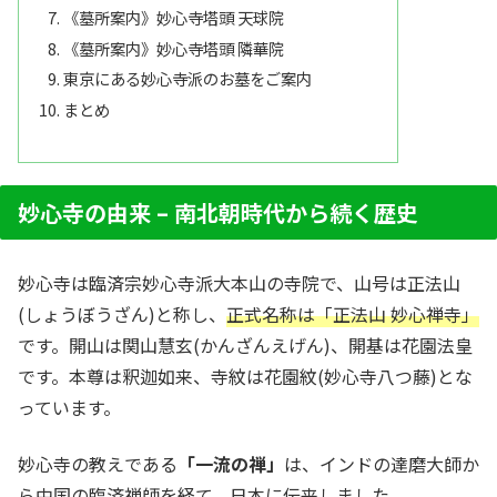
《墓所案内》妙心寺塔頭 天球院
《墓所案内》妙心寺塔頭 隣華院
東京にある妙心寺派のお墓をご案内
まとめ
妙心寺の由来 – 南北朝時代から続く歴史
妙心寺は臨済宗妙心寺派大本山の寺院で、山号は正法山
(しょうぼうざん)と称し、
正式名称は「正法山 妙心禅寺」
です。開山は関山慧玄(かんざんえげん)、開基は花園法皇
です。本尊は釈迦如来、寺紋は花園紋(妙心寺八つ藤)とな
っています。
妙心寺の教えである
「一流の禅」
は、インドの達磨大師か
ら中国の臨済禅師を経て、日本に伝来しました。