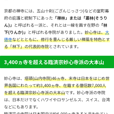
京都の禅寺には、五山十刹(ござんじっさつ)などの室町幕
府の庇護と統制下にあった
「禅林」または「叢林(そうり
ん)」
と呼ばれる一派と、それとは一線を画す在野の
「林
下(りんか)」
と呼ばれる寺院がありました。
妙心寺は、
大
徳寺
などとともに、修行を重んじる厳しい禅風を特色とす
る「林下」の代表的寺院
とされています。
3,400ヵ寺を超える臨済宗妙心寺派の大本山
妙心寺は、
塔頭(山内寺院)46ヵ寺、末寺は日本をはじめ世
界各国にわたって約3,400ヵ寺、在籍する僧侶数7,000人
を超える臨済宗妙心寺派の大本山
です。妙心寺派の寺院
は、日本だけでなくハワイやロサンゼルス、スイス、台湾
などにもあります。
臨済宗の寺院は日本国内で約6,000ヵ寺あると言われてい