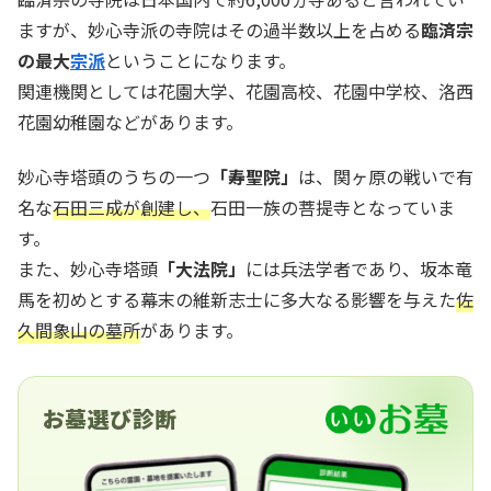
ますが、妙心寺派の寺院はその過半数以上を占める
臨済宗
の最大
宗派
ということになります。
関連機関としては花園大学、花園高校、花園中学校、洛西
花園幼稚園などがあります。
妙心寺塔頭のうちの一つ
「寿聖院」
は、関ヶ原の戦いで有
名な
石田三成が創建し、
石田一族の菩提寺となっていま
す。
また、妙心寺塔頭
「大法院」
には兵法学者であり、坂本竜
馬を初めとする幕末の維新志士に多大なる影響を与えた
佐
久間象山の墓所
があります。
お墓選び診断