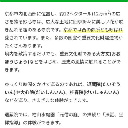
2
京都市内北西部に位置し、約12ヘクタール(12万m
)の広
さを誇る妙心寺は、広大な土地に四季折々に美しい花が咲
き乱れる趣のある寺院です。
京都では西の御所とも呼ばれ
愛されています。また、多数の国宝や重要文化財建造物が
たくさんあります。
境内を散策するだけでも、重要文化財である
大方丈(おお
ほうじょう)
などをはじめ、歴史の風情に触れることがで
きます。
ゆっくり時間をかけて巡るのであれば、
退蔵院(たいぞう
いん)
や
大心院(だいしんいん)
、
桂春院(けいしゅんいん)
などを巡り、さまざまな体験ができます。
退蔵院では、枯山水庭園「元信の庭」の拝観と「法話、坐
禅指導」の体験ができます。