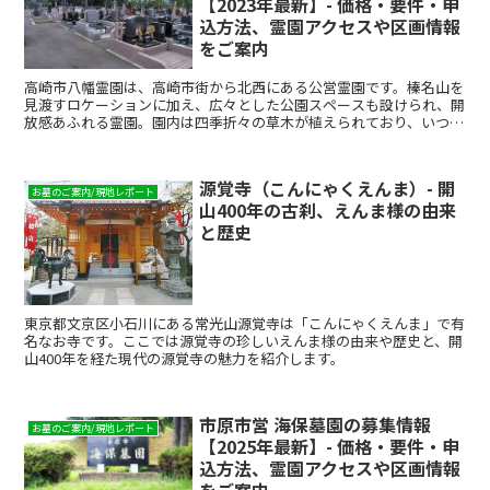
【2023年最新】- 価格・要件・申
込方法、霊園アクセスや区画情報
をご案内
高崎市八幡霊園は、高崎市街から北西にある公営霊園です。榛名山を
見渡すロケーションに加え、広々とした公園スペースも設けられ、開
放感あふれる霊園。園内は四季折々の草木が植えられており、いつ訪
れても飽きない魅力があります。本記事では、高崎市八幡霊...
源覚寺（こんにゃくえんま）- 開
お墓のご案内/現地レポート
山400年の古刹、えんま様の由来
と歴史
東京都文京区小石川にある常光山源覚寺は「こんにゃくえんま」で有
名なお寺です。ここでは源覚寺の珍しいえんま様の由来や歴史と、開
山400年を経た現代の源覚寺の魅力を紹介します。
市原市営 海保墓園の募集情報
お墓のご案内/現地レポート
【2025年最新】- 価格・要件・申
込方法、霊園アクセスや区画情報
をご案内