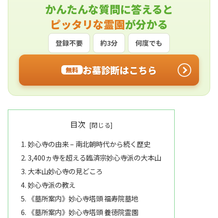
かんたんな質問に答えると
ピッタリな霊園
が分かる
登録不要
約3分
何度でも
お墓診断はこちら
無料
目次
妙心寺の由来 – 南北朝時代から続く歴史
3,400ヵ寺を超える臨済宗妙心寺派の大本山
大本山妙心寺の見どころ
妙心寺派の教え
《墓所案内》妙心寺塔頭 福寿院墓地
《墓所案内》妙心寺塔頭 養徳院霊園