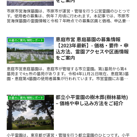
市原市営海保墓園は、市原市が運営・管理を行う公営霊園のひとつで
す。使用者の募集は、例年７月頃に行われます。本記事では、市原市
営海保墓園の霊園情報と令和７年時点での募集区画と価格、申込要
件、応募の流れについて解説します。市原市営の墓地を検討し...
恵庭市営 恵庭墓園の募集情報
お墓のご案内/現地レポート
【2023年最新】- 価格・要件・申
込方法、霊園アクセスや区画情報
をご案内
恵庭市営恵庭墓園は、恵庭市が管理する市立霊園。第1墓苑から第4
墓苑まで4ヵ所の墓苑があります。令和4年11月21日現在、恵庭第3墓
園・恵庭第4墓園の使用者募集が行われています。市営霊園にお墓を
建てるためには、使用者募集に応募し、当選する必要...
都立小平霊園の樹木葬(樹林墓地)
お墓のご案内/現地レポート
– 価格や申し込み方法をご紹介
小平霊園は、東京都が運営・管理を行う都立霊園のひとつです。小平