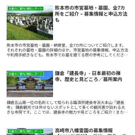
熊本市の市営墓地・墓園、全7カ
お墓のご案内/現地レポート
所をご紹介 – 募集情報と申込方法
も
熊本市の市営墓地・墓園・納骨堂、全7カ所についてご紹介します。
それぞれの墓地・墓園の詳細のほか、市営墓地の募集情報、申込方法
や利用手続きなども。熊本市でお墓を建てる際の参考にしてくださ
い。
鎌倉「建長寺」- 日本最初の禅
お墓のご案内/現地レポート
寺、歴史と見どころ／墓所案内
鎌倉五山第一位の名刹として知られる臨済宗建長寺派大本山「建長
寺」 鎌倉観光では外せないスポットとして多くの観光客が訪れる大
きな寺院です。ここでは、建長寺の魅力や見どころをご紹介！また、
建長寺やその塔頭（子院）にある墓所についてもご案内します。
高崎市八幡霊園の募集情報
お墓のご案内/現地レポート