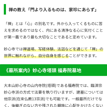
禅の教え「門より入るものは、家珍にあらず」
「禅」とは「心」の別名です。外から入ってくるものに答
えを求めるのではなく、内にある清浄なる心に気付くこと
が第一義であり最も大切なことであると定めています。
妙心寺では
禅道場、写経体験、法話などを通じて「禅」の
世界に触れながら、自分自身を感じる
ことができます。
《墓所案内》妙心寺塔頭 福寿院墓地
大本山妙心寺の山内寺院(塔頭)である福寿院では、臨済宗
妙心寺派の方式で法要を執り行いますが、建墓については
他宗派(在来仏教13宗派)でも可能です。一般墓所だけでな
く、後継ぎのない方や残された親族に心配をかけたくない