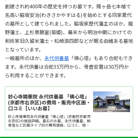
創建され約400年の歴史を持つお墓です。賤ヶ岳七本槍で
名高い脇坂安治(わきさかやすはる)を始めとする同家累代
の墓所として建てられました。脇坂家歴代藩主のほか、龍
野藩士、上杉景勝室(菊姫)、幕末から明治中期にかけての
剣術家旧久留米藩士・松崎浪四郎などが眠る由緒ある墓地
となっています。
一般墓所のほか、
永代供養墓
「佛心塔」もあり合祀もでき
ます。永代供養は合祀35万円から、骨壺安置は50万円か
ら利用することができます。
妙心寺隣華院 永代供養墓 「佛心塔」
(京都市右京区)の費用・販売中区画・
口コミ【いいお墓】
妙心寺隣華院永代供養墓「佛心塔」(京都府京都市
右京区)の施設詳細。墓石のお墓、永代供養墓、納
骨堂など区画タイプ別の費用価格、口コミ、現地
レポート、地図・アクセス・駐車場情報などを掲
載。霊園・墓地をお探しなら日本最大級のお墓ポ
ータルサイト「いいお墓」にお任せください。資