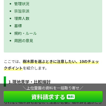
管理状況
宗旨宗派
埋葬人数
墓標
規約・ルール
周囲の意見
ここでは、
樹木葬を選ぶときに注意したい、10のチェッ
クポイント
を紹介します。
1.現地見学・比較検討
＼上位霊園の資料を一括取り寄せ／
資料請求する
立地や環境で区別されるのが一般的ですが、簡単に見分け
無料
られない樹木葬もあるので注意が必要。樹木葬を選ぶとき