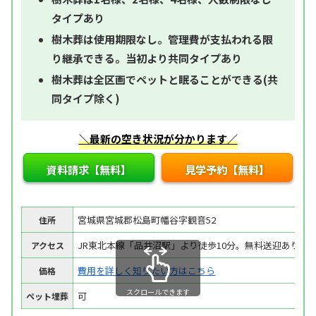
タイプあり
樹木葬は使用期限なし。管理費が支払われる限
り継承できる。当初より共同タイプあり
樹木葬は全区画でペットと眠ることができる(共
同タイプ除く)
＼最新の空き状況が分かります／
資料請求【無料】
見学予約【無料】
宮城県宮城郡松島町幡谷字観音52
住所
JR東北本線「品井沼駅」より徒歩10分。無料送迎あり
アクセス
費用を詳しく知りたい方はこちら
価格
スクロールできます
可
ペット埋葬