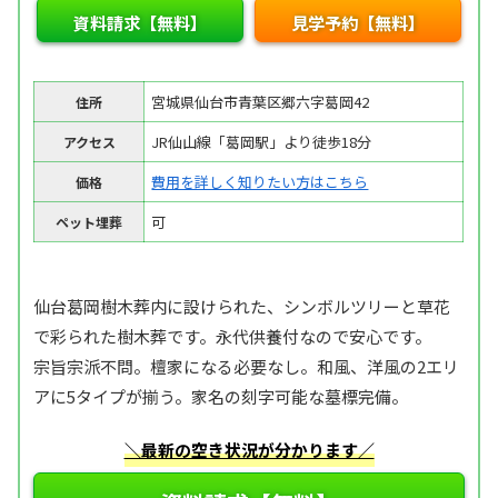
資料請求【無料】
見学予約【無料】
宮城県仙台市青葉区郷六字葛岡42
住所
JR仙山線「葛岡駅」より徒歩18分
アクセス
費用を詳しく知りたい方はこちら
価格
可
ペット埋葬
仙台葛岡樹木葬内に設けられた、シンボルツリーと草花
で彩られた樹木葬です。永代供養付なので安心です。
宗旨宗派不問。檀家になる必要なし。和風、洋風の2エリ
アに5タイプが揃う。家名の刻字可能な墓標完備。
＼最新の空き状況が分かります／