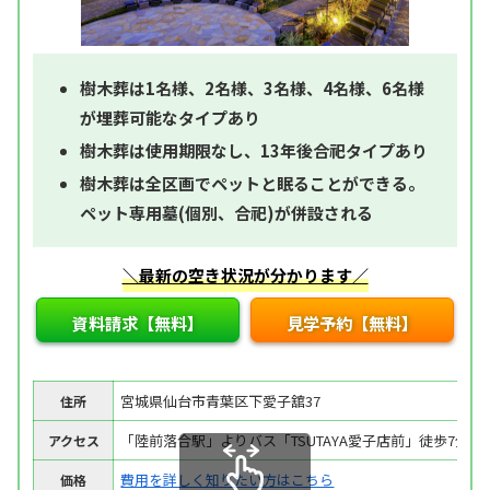
樹木葬は1名様、2名様、3名様、4名様、6名様
が埋葬可能なタイプあり
樹木葬は使用期限なし、13年後合祀タイプあり
樹木葬は全区画でペットと眠ることができる。
ペット専用墓(個別、合祀)が併設される
＼最新の空き状況が分かります／
資料請求【無料】
見学予約【無料】
宮城県仙台市青葉区下愛子舘37
住所
「陸前落合駅」よりバス「TSUTAYA愛子店前」徒歩7分
アクセス
費用を詳しく知りたい方はこちら
価格