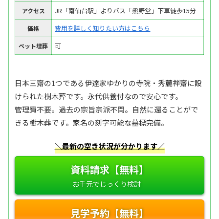
JR「南仙台駅」よりバス「熊野堂」下車徒歩15分
アクセス
費用を詳しく知りたい方はこちら
価格
可
ペット埋葬
日本三齋の1つである伊達家ゆかりの寺院・秀麓禅齋に設
けられた樹木葬です。永代供養付なので安心です。
管理費不要。過去の宗旨宗派不問。自然に還ることがで
きる樹木葬です。家名の刻字可能な墓標完備。
＼最新の空き状況が分かります／
資料請求【無料】
見学予約【無料】