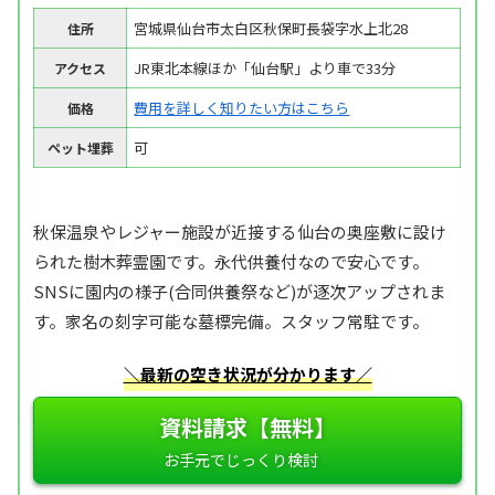
宮城県仙台市太白区秋保町長袋字水上北28
住所
JR東北本線ほか「仙台駅」より車で33分
アクセス
費用を詳しく知りたい方はこちら
価格
可
ペット埋葬
秋保温泉やレジャー施設が近接する仙台の奥座敷に設け
られた樹木葬霊園です。永代供養付なので安心です。
SNSに園内の様子(合同供養祭など)が逐次アップされま
す。家名の刻字可能な墓標完備。スタッフ常駐です。
＼最新の空き状況が分かります／
資料請求【無料】