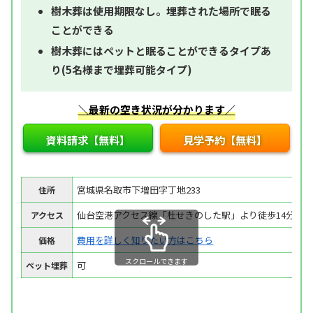
樹木葬は使用期限なし。埋葬された場所で眠る
ことができる
樹木葬にはペットと眠ることができるタイプあ
り(5名様まで埋葬可能タイプ)
＼最新の空き状況が分かります／
資料請求【無料】
見学予約【無料】
宮城県名取市下増田字丁地233
住所
仙台空港アクセス線「杜せきのした駅」より徒歩14分
アクセス
費用を詳しく知りたい方はこちら
価格
スクロールできます
可
ペット埋葬