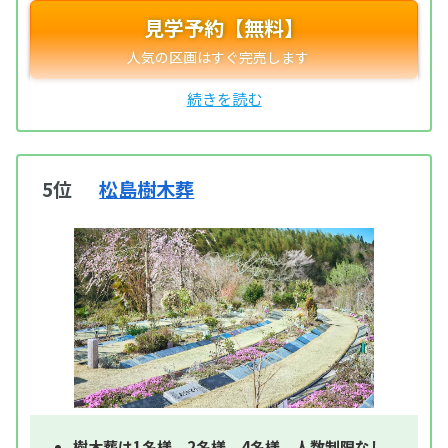
見学予約【無料】
5位
松島樹木葬
樹木葬は1名様、2名様、4名様、人数制限なし