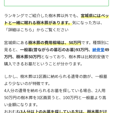
ランキングでご紹介した樹木葬以外でも、
宮城県には
ペッ
トと一緒に眠れる
樹木葬があります。
気になった方は、
「詳細はこちら」からご覧ください
宮城県にある
樹木葬の費用相場は、
50
万円
です。種類別に
見ると、
一般墓(昔ながらの墓石のお墓)
93
万円、
納骨堂
49
万円、樹木葬50万円
となっており、樹木葬は比較的安価で
購入できるお墓だということが分かります。
しかし、樹木葬は1区画に納められる遺骨の数が、一般墓
より少ないのが特徴です。
4人分の遺骨を納められるお墓を探している場合、2人用
50万円の樹木葬を3区画買うと、100万円と一般墓より高
い金額になります。
おおむね
3人分以上のお墓を探している方は、樹木葬だけ