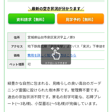
＼最新の空き状況が分かります／
資料請求【無料】
見学予約【無料】
宮城県仙台市泉区実沢字上ノ原9
住所
地下鉄南北線「泉中央駅」よりバス「実沢」下車徒歩10
アクセス
費用を詳しく知りたい方はこちら
価格
スクロールできます
可
ペット埋葬
緑豊かな自然に包まれる、見晴らしの良い高台のガーデ
ニング霊園に設けられた樹木葬です。管理費不要です。
過去の宗旨宗派不問です。家名の刻字可能な、石碑プレ
ート(～3名様)、小型墓石(～5名様)が完備しています。