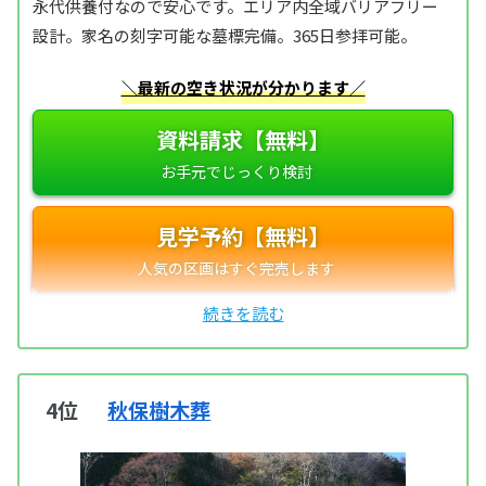
永代供養付なので安心です。エリア内全域バリアフリー
設計。家名の刻字可能な墓標完備。365日参拝可能。
＼最新の空き状況が分かります／
資料請求【無料】
見学予約【無料】
4位
秋保樹木葬