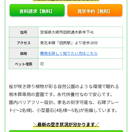
資料請求【無料】
見学予約【無料】
宮城県大崎市田尻通木新寺下41
住所
東北本線「田尻駅」より徒歩20分
アクセス
費用を詳しく知りたい方はこちら
価格
可
ペット埋葬
桜が咲き誇り植物が彩る自然公園のような環境で眠れる
樹木葬専用の霊園です。永代供養付なので安心です。
園内バリアフリー設計。家名の刻字可能な、石碑プレー
ト(～2名様)、小型墓石(4名様～5名)が完備しています。
＼最新の空き状況が分かります／