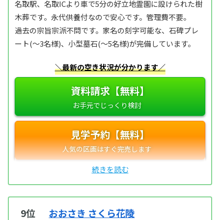
名取駅、名取ICより車で5分の好立地霊園に設けられた樹
木葬です。永代供養付なので安心です。管理費不要。
過去の宗旨宗派不問です。家名の刻字可能な、石碑プレ
ート(～3名様)、小型墓石(～5名様)が完備しています。
＼最新の空き状況が分かります／
資料請求【無料】
見学予約【無料】
9位
おおさき さくら花陵