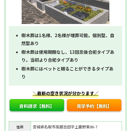
樹木葬は1名様、2名様が埋葬可能。個別型、自
然型あり
樹木葬は使用期限なし、13回忌後合祀タイプあ
り。当初より合祀タイプあり
樹木葬にはペットと眠ることができるタイプあ
り
＼最新の空き状況が分かります／
資料請求【無料】
見学予約【無料】
宮城県名取市高舘吉田字上鹿野東86-7
住所