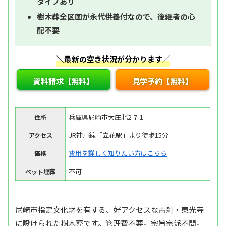
タイプあり
樹木葬全区画が永代供養付なので、後継者の心
配不要
＼最新の空き状況が分かります／
資料請求【無料】
見学予約【無料】
兵庫県尼崎市大庄北2-7-1
住所
JR神戸線「立花駅」より徒歩15分
アクセス
費用を詳しく知りたい方はこちら
価格
不可
ペット埋葬
尼崎市指定文化財を有する、好アクセスな古刹・東光寺
に設けられた樹木葬です。管理費不要。宗旨宗派不問。