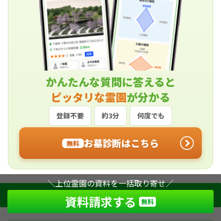
かんたんな質問に答えると
ピッタリな霊園
が分かる
登録不要
約3分
何度でも
お墓診断はこちら
無料
＼上位霊園の資料を一括取り寄せ／
樹木葬を選ぶ際にチェックするべきポイント
資料請求する
無料