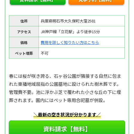
兵庫県明石市大久保町大窪2581
住所
JR神戸線「立花駅」より徒歩15分
アクセス
費用を詳しく知りたい方はこちら
価格
不可
ペット埋葬
春には桜が咲き誇る、石ヶ谷公園が隣接する自然に包ま
れた東播地域屈指の公園墓地に設けられた樹木葬です。
管理費不要。池に浮かぶ芝で覆われた小さな丘の下に埋
葬されます。園内にはペット専用合祀墓が併設。
＼最新の空き状況が分かります／
資料請求【無料】