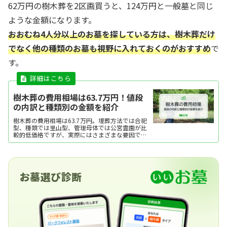
62万円の樹木葬を2区画買うと、124万円と一般墓と同じ
ような金額になります。
おおむね4人分以上のお墓を探している方は、樹木葬だけ
でなく他の種類のお墓も視野に入れておくのがおすすめ
で
す。
樹木葬の費用相場は63.7万円！値段
の内訳と種類別の金額を紹介
樹木葬の費用相場は63.7万円。埋葬方法では合祀
型、種類では里山型、管理母体では公営霊園が比
較的低価格ですが、実際にはさまざまな要因で費
用が変動します。ここでは、樹木葬の費用相場と
内訳、費用をおさえるポイントを紹介します。
お墓選び診断