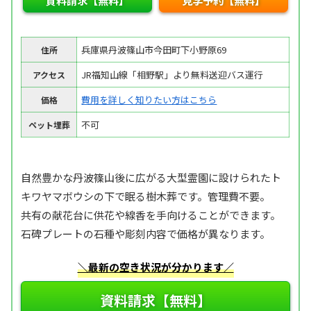
資料請求【無料】
見学予約【無料】
兵庫県丹波篠山市今田町下小野原69
住所
JR福知山線「相野駅」より無料送迎バス運行
アクセス
費用を詳しく知りたい方はこちら
価格
不可
ペット埋葬
自然豊かな丹波篠山後に広がる大型霊園に設けられたト
キワヤマボウシの下で眠る樹木葬です。管理費不要。
共有の献花台に供花や線香を手向けることができます。
石碑プレートの石種や彫刻内容で価格が異なります。
＼最新の空き状況が分かります／
資料請求【無料】