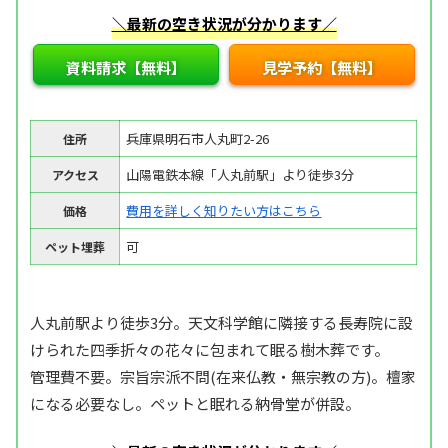
＼最新の空き状況が分かります／
資料請求【無料】
見学予約【無料】
兵庫県明石市人丸町2-26
住所
山陽電鉄本線「人丸前駅」より徒歩3分
アクセス
費用を詳しく知りたい方はこちら
価格
可
ペット埋葬
人丸前駅より徒歩3分。天文科学館に隣接する長寿院に設
けられた四季折々の花々に包まれて眠る樹木葬です。
管理費不要。宗旨宗派不問(在来仏教・無宗教の方)。檀家
になる必要なし。ペットと眠れる納骨堂が併設。