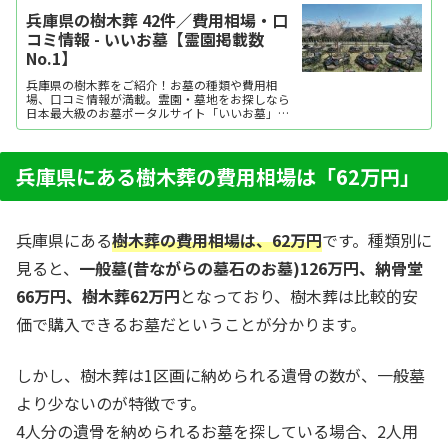
兵庫県の樹木葬 42件／費用相場・口
コミ情報 - いいお墓【霊園掲載数
No.1】
兵庫県の樹木葬をご紹介！お墓の種類や費用相
場、口コミ情報が満載。霊園・墓地をお探しなら
日本最大級のお墓ポータルサイト「いいお墓」に
お任せください。資料請求・見学予約・お墓の相
談はすべて無料！建墓のポイント、石材店の選び
方など、お墓探しに役立つ情報も提供中。
兵庫県にある樹木葬の費用相場は「62万円」
兵庫県にある
樹木葬の費用相場は、62万円
です。種類別に
見ると、
一般墓(昔ながらの墓石のお墓)126万円、納骨堂
66万円、樹木葬62万円
となっており、樹木葬は比較的安
価で購入できるお墓だということが分かります。
しかし、樹木葬は1区画に納められる遺骨の数が、一般墓
より少ないのが特徴です。
4人分の遺骨を納められるお墓を探している場合、2人用