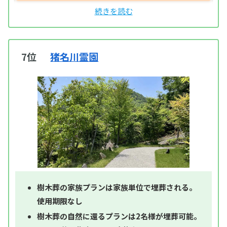
7位
猪名川霊園
樹木葬の家族プランは家族単位で埋葬される。
使用期限なし
樹木葬の自然に還るプランは2名様が埋葬可能。