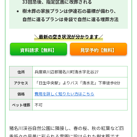
33回忌後、指定区画に改葬される
樹木葬の家族プランは伊達石の墓標が備わり、
自然に還るプランは骨袋で自然に還る埋葬方法
＼最新の空き状況が分かります／
資料請求【無料】
見学予約【無料】
兵庫県川辺郡猪名川町清水字北谷27
住所
「日生中央駅」よりバス「清水北」下車徒歩8分
アクセス
費用を詳しく知りたい方はこちら
価格
不可
ペット埋葬
猪名川渓谷自然公園に隣接し、春の桜、秋の紅葉など四
季折々の風景に彩られる霊園に設けられた樹木葬です。