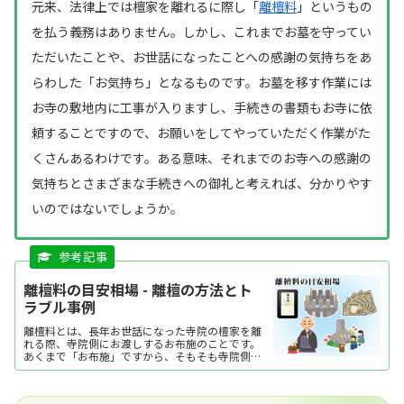
元来、法律上では檀家を離れるに際し「
離檀料
」というもの
を払う義務はありません。しかし、これまでお墓を守ってい
ただいたことや、お世話になったことへの感謝の気持ちをあ
らわした「お気持ち」となるものです。お墓を移す作業には
お寺の敷地内に工事が入りますし、手続きの書類もお寺に依
頼することですので、お願いをしてやっていただく作業がた
くさんあるわけです。ある意味、それまでのお寺への感謝の
気持ちとさまざまな手続きへの御礼と考えれば、分かりやす
いのではないでしょうか。
離檀料の目安相場 - 離檀の方法とト
ラブル事例
離檀料とは、長年お世話になった寺院の檀家を離
れる際、寺院側にお渡しするお布施のことです。
あくまで「お布施」ですから、そもそも寺院側に
は離檀料の支払いにおいて具体的な請求をする権
限はありません。しかし万が一、離檀に際し法外
な金額を寺院から要求され、関係がこじれてしま