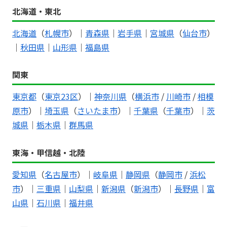
北海道・東北
北海道
（
札幌市
）｜
青森県
｜
岩手県
｜
宮城県
（
仙台市
）
｜
秋田県
｜
山形県
｜
福島県
関東
東京都
（
東京23区
）｜
神奈川県
（
横浜市
/
川崎市
/
相模
原市
）｜
埼玉県
（
さいたま市
）｜
千葉県
（
千葉市
）｜
茨
城県
｜
栃木県
｜
群馬県
東海・甲信越・北陸
愛知県
（
名古屋市
）｜
岐阜県
｜
静岡県
（
静岡市
/
浜松
市
）｜
三重県
｜
山梨県
｜
新潟県
（
新潟市
）｜
長野県
｜
富
山県
｜
石川県
｜
福井県