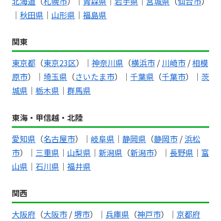
北海道
（
札幌市
）｜
青森県
｜
岩手県
｜
宮城県
（
仙台市
）
｜
秋田県
｜
山形県
｜
福島県
関東
東京都
（
東京23区
）｜
神奈川県
（
横浜市
/
川崎市
/
相模
原市
）｜
埼玉県
（
さいたま市
）｜
千葉県
（
千葉市
）｜
茨
城県
｜
栃木県
｜
群馬県
東海・甲信越・北陸
愛知県
（
名古屋市
）｜
岐阜県
｜
静岡県
（
静岡市
/
浜松
市
）｜
三重県
｜
山梨県
｜
新潟県
（
新潟市
）｜
長野県
｜
富
山県
｜
石川県
｜
福井県
関西
大阪府
（
大阪市
/
堺市
）｜
兵庫県
（
神戸市
）｜
京都府