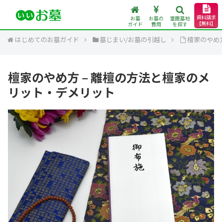
資料請求
お墓
お墓の
霊園墓地
【無料】
ガイド
費用
を探す
はじめてのお墓ガイド
墓じまい/お墓の引越し
檀家のやめ
檀家のやめ方 – 離檀の方法と檀家のメ
リット・デメリット