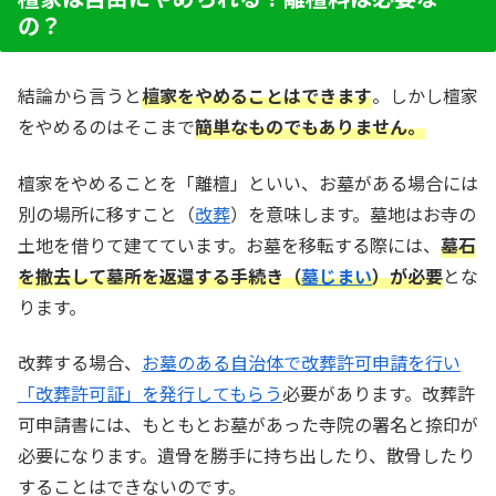
の？
結論から言うと
檀家をやめることはできます
。しかし檀家
をやめるのはそこまで
簡単なものでもありません。
檀家をやめることを「離檀」といい、お墓がある場合には
別の場所に移すこと（
改葬
）を意味します。墓地はお寺の
土地を借りて建てています。お墓を移転する際には、
墓石
を撤去して墓所を返還する手続き（
墓じまい
）が必要
とな
ります。
改葬する場合、
お墓のある自治体で改葬許可申請を行い
「改葬許可証」を発行してもらう
必要があります。改葬許
可申請書には、もともとお墓があった寺院の署名と捺印が
必要になります。遺骨を勝手に持ち出したり、散骨したり
することはできないのです。