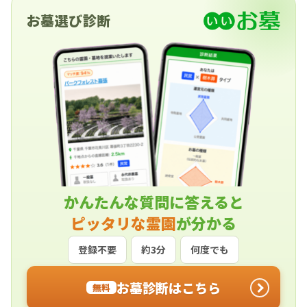
った場合には、檀家総代・寺院の宗派の本山・行
政書士などの専門家に相談するという方法を考え
お墓選び診断
る必要があります。 そこで今回は、離檀料の意義
から目安相場、離檀料を巡るトラブル事例につい
て解説します。
かんたんな質問に答えると
ピッタリな霊園
が分かる
登録不要
約3分
何度でも
お墓診断はこちら
無料