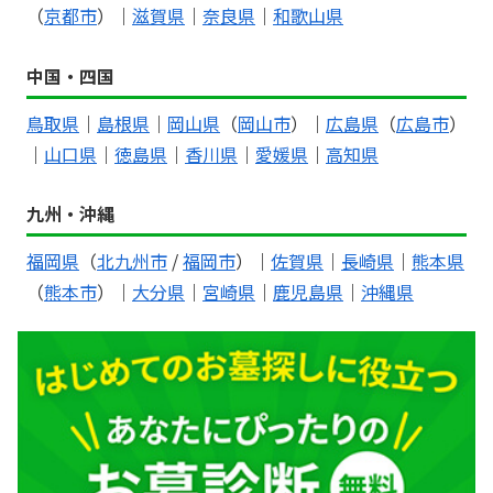
（
京都市
）｜
滋賀県
｜
奈良県
｜
和歌山県
中国・四国
鳥取県
｜
島根県
｜
岡山県
（
岡山市
）｜
広島県
（
広島市
）
｜
山口県
｜
徳島県
｜
香川県
｜
愛媛県
｜
高知県
九州・沖縄
福岡県
（
北九州市
/
福岡市
）｜
佐賀県
｜
長崎県
｜
熊本県
（
熊本市
）｜
大分県
｜
宮崎県
｜
鹿児島県
｜
沖縄県