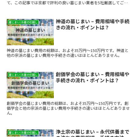
て、この記事では京都で評判の良い墓じまい業者を5社厳選してご紹
介します。費用相場・選び方・比較ポイントまでまとめています...
神道の墓じまい – 費用相場や手続
墓じまい/お墓の引越し
きの流れ・ポイントは？
神道の墓じまい費用の総額は、およそ35万円～150万円です。神道と
他の宗派の墓じまい費用や手続きの違いはほとんどありません。
創価学会の墓じまい – 費用相場や
墓じまい/お墓の引越し
手続きの流れ・ポイントは？
創価学会の墓じまい費用の総額は、およそ35万円～150万円です。創
価学会と他の宗派の墓じまい費用や手続きの違いはほとんどありませ
ん。
浄土宗の墓じまい – 永代供養まで
墓じまい/お墓の引越し