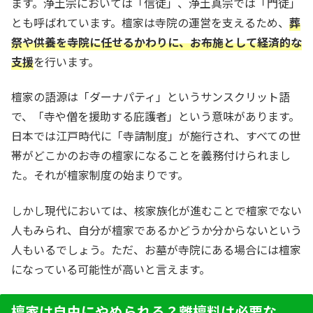
ます。浄土宗においては「信徒」、浄土真宗では「門徒」
とも呼ばれています。檀家は寺院の運営を支えるため、
葬
祭や供養を寺院に任せるかわりに、お布施として経済的な
支援
を行います。
檀家の語源は「ダーナパティ」というサンスクリット語
で、「寺や僧を援助する庇護者」という意味があります。
日本では江戸時代に「寺請制度」が施行され、すべての世
帯がどこかのお寺の檀家になることを義務付けられまし
た。それが檀家制度の始まりです。
しかし現代においては、核家族化が進むことで檀家でない
人もみられ、自分が檀家であるかどうか分からないという
人もいるでしょう。ただ、お墓が寺院にある場合には檀家
になっている可能性が高いと言えます。
檀家は自由にやめられる？離檀料は必要な