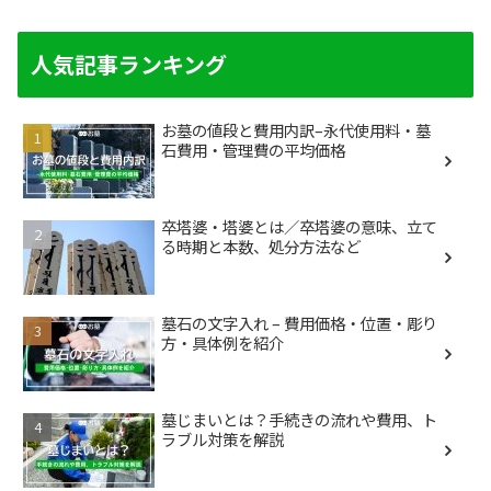
人気記事ランキング
お墓の値段と費用内訳–永代使用料・墓
石費用・管理費の平均価格
卒塔婆・塔婆とは／卒塔婆の意味、立て
る時期と本数、処分方法など
墓石の文字入れ – 費用価格・位置・彫り
方・具体例を紹介
墓じまいとは？手続きの流れや費用、ト
ラブル対策を解説