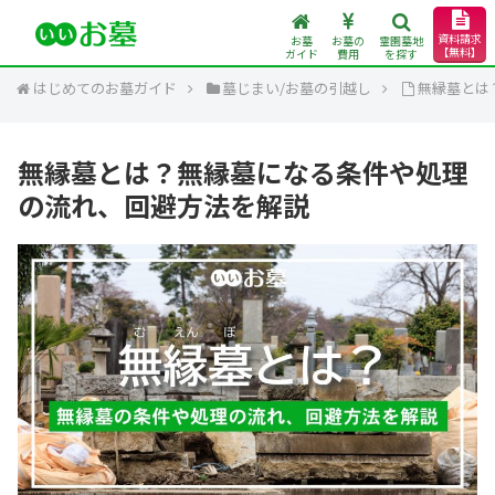
資料請求
お墓
お墓の
霊園墓地
【無料】
ガイド
費用
を探す
はじめてのお墓ガイド
墓じまい/お墓の引越し
無縁墓とは
無縁墓とは？無縁墓になる条件や処理
の流れ、回避方法を解説