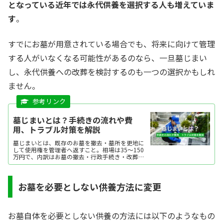
となっている近年では永代供養を選択する人も増えていま
す
。
すでにお墓が用意されている場合でも、将来に向けて管理
する人がいなくなる可能性があるのなら、一旦墓じまい
し、永代供養への改葬を検討するのも一つの選択かもしれ
ません。
墓じまいとは？手続きの流れや費
用、トラブル対策を解説
墓じまいとは、既存のお墓を撤去・墓所を更地に
して使用権を管理者へ返すこと。相場は35～150
万円で、内訳はお墓の撤去・行政手続き・改葬先
のお墓にかかる費用です。ここでは、墓じまいが
選ばれる理由や手続きの流れ、費用などを解説し
ます。
お墓を必要としない供養方法に変更
お墓自体を必要としない供養の方法には以下のようなもの