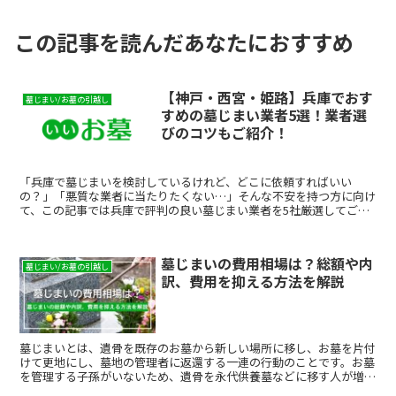
この記事を読んだあなたにおすすめ
【神戸・西宮・姫路】兵庫でおす
墓じまい/お墓の引越し
すめの墓じまい業者5選！業者選
びのコツもご紹介！
「兵庫で墓じまいを検討しているけれど、どこに依頼すればいい
の？」「悪質な業者に当たりたくない…」そんな不安を持つ方に向け
て、この記事では兵庫で評判の良い墓じまい業者を5社厳選してご紹
介します。費用相場・選び方・比較ポイントまでまとめています...
墓じまいの費用相場は？総額や内
墓じまい/お墓の引越し
訳、費用を抑える方法を解説
墓じまいとは、遺骨を既存のお墓から新しい場所に移し、お墓を片付
けて更地にし、墓地の管理者に返還する一連の行動のことです。お墓
を管理する子孫がいないため、遺骨を永代供養墓などに移す人が増え
ている中、墓じまいをするケースも増えています。 ここでは、墓じ