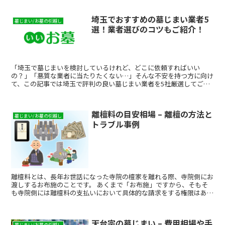
まいをするにはどうすればよいのか、お墓の撤去や役所での書類取得
などの流れ、閉眼供養のお布施、今までのお墓からの離檀料、新しい
埼玉でおすすめの墓じまい業者5
墓地の準備など、墓じまいにかかる一連の作業内容やそれにかかる費
墓じまい/お墓の引越し
選！業者選びのコツもご紹介！
用などを中心にご説明します。 また、墓じまいの費用負担を抑える
方法や、墓じまい費用が払えない場合の対処方法についてもご紹介し
ています。
「埼玉で墓じまいを検討しているけれど、どこに依頼すればいい
の？」「悪質な業者に当たりたくない…」そんな不安を持つ方に向け
て、この記事では埼玉で評判の良い墓じまい業者を5社厳選してご紹
介します。費用相場・選び方・比較ポイントまでまとめています...
離檀料の目安相場 – 離檀の方法と
墓じまい/お墓の引越し
トラブル事例
離檀料とは、長年お世話になった寺院の檀家を離れる際、寺院側にお
渡しするお布施のことです。 あくまで「お布施」ですから、そもそ
も寺院側には離檀料の支払いにおいて具体的な請求をする権限はあり
ません。しかし万が一、離檀に際し法外な金額を寺院から要求され、
関係がこじれてしまった場合には、檀家総代・寺院の宗派の本山・行
政書士などの専門家に相談するという方法を考える必要があります。
天台宗の墓じまい – 費用相場や手
そこで今回は、離檀料の意義から目安相場、離檀料を巡るトラブル事
墓じまい/お墓の引越し