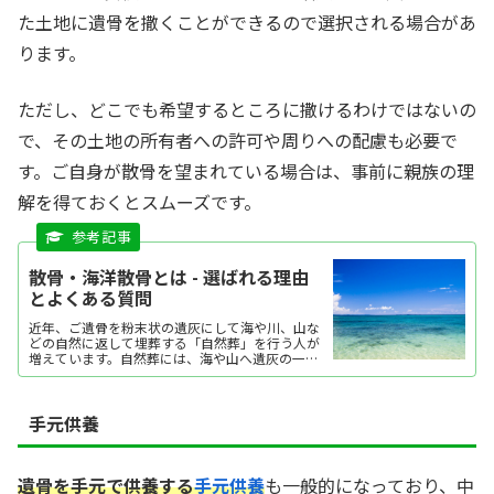
た土地に遺骨を撒くことができるので選択される場合があ
ります。
ただし、どこでも希望するところに撒けるわけではないの
で、その土地の所有者への許可や周りへの配慮も必要で
す。ご自身が散骨を望まれている場合は、事前に親族の理
解を得ておくとスムーズです。
散骨・海洋散骨とは - 選ばれる理由
とよくある質問
近年、ご遺骨を粉末状の遺灰にして海や川、山な
どの自然に返して埋葬する「自然葬」を行う人が
増えています。自然葬には、海や山へ遺灰の一部
を撒く「散骨」や、墓標として墓石の代わりに樹
木を植えて埋葬する「樹木葬」などさまざまな形
態があります。「散骨...
手元供養
遺骨を手元で供養する
手元供養
も一般的になっており、中