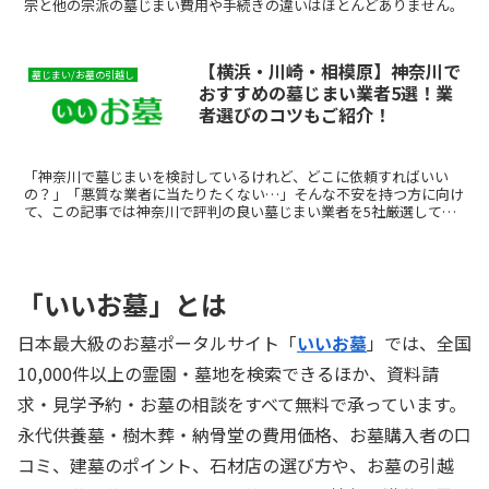
宗と他の宗派の墓じまい費用や手続きの違いはほとんどありません。
【横浜・川崎・相模原】神奈川で
墓じまい/お墓の引越し
おすすめの墓じまい業者5選！業
者選びのコツもご紹介！
「神奈川で墓じまいを検討しているけれど、どこに依頼すればいい
の？」「悪質な業者に当たりたくない…」そんな不安を持つ方に向け
て、この記事では神奈川で評判の良い墓じまい業者を5社厳選してご
紹介します。費用相場・選び方・比較ポイントまでまとめてい...
「いいお墓」とは
日本最大級のお墓ポータルサイト「
いいお墓
」では、全国
10,000件以上の霊園・墓地を検索できるほか、資料請
求・見学予約・お墓の相談をすべて無料で承っています。
永代供養墓・樹木葬・納骨堂の費用価格、お墓購入者の口
コミ、建墓のポイント、石材店の選び方や、お墓の引越