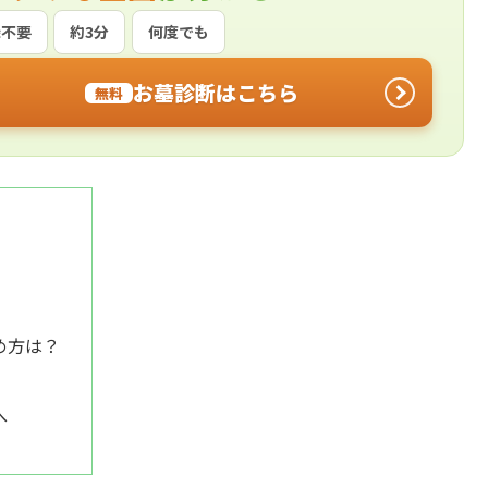
録不要
約3分
何度でも
お墓診断はこちら
無料
め方は？
へ