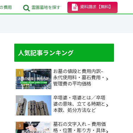
資料請求
【無料】
の
費用
霊園墓地
を探す
人気記事ランキング
お墓の値段と費用内訳–
永代使用料・墓石費用・
管理費の平均価格
卒塔婆・塔婆とは／卒塔
婆の意味、立てる時期と
本数、処分方法など
墓石の文字入れ – 費用価
格・位置・彫り方・具体