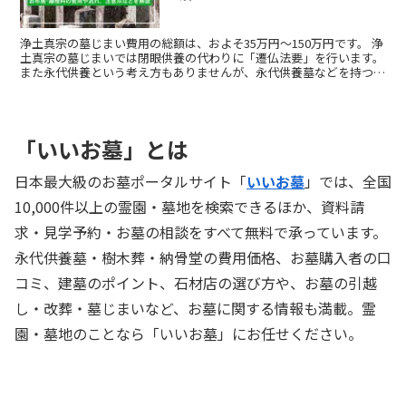
浄土真宗の墓じまい費用の総額は、およそ35万円～150万円です。 浄
土真宗の墓じまいでは閉眼供養の代わりに「遷仏法要」を行います。
また永代供養という考え方もありませんが、永代供養墓などを持つ浄
土真宗のお寺や宗教不問の霊園で納骨するなどで永代供養のお墓を利
用できます。
「いいお墓」とは
日本最大級のお墓ポータルサイト「
いいお墓
」では、全国
10,000件以上の霊園・墓地を検索できるほか、資料請
求・見学予約・お墓の相談をすべて無料で承っています。
永代供養墓・樹木葬・納骨堂の費用価格、お墓購入者の口
コミ、建墓のポイント、石材店の選び方や、お墓の引越
し・改葬・墓じまいなど、お墓に関する情報も満載。霊
園・墓地のことなら「いいお墓」にお任せください。