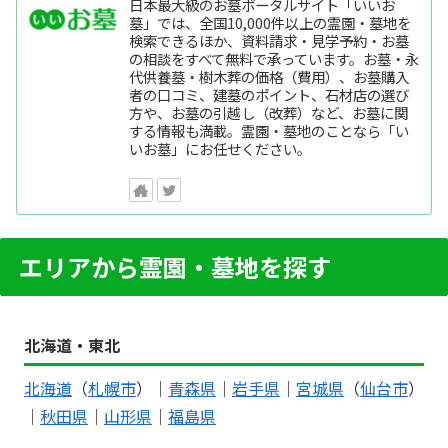
日本最大級のお墓ポータルサイト「いいお
墓」では、全国10,000件以上の霊園・墓地を
検索できるほか、資料請求・見学予約・お墓
の相談をすべて無料で承っています。お墓・永
代供養墓・樹木葬の価格（費用）、お墓購入
者の口コミ、建墓のポイント、石材店の選び
方や、お墓の引越し（改葬）など、お墓に関
する情報も満載。霊園・墓地のことなら「い
いお墓」にお任せください。
エリアから霊園・墓地を探す
北海道・東北
北海道
（
札幌市
）｜
青森県
｜
岩手県
｜
宮城県
（
仙台市
）
｜
秋田県
｜
山形県
｜
福島県