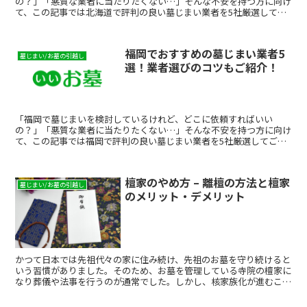
の？」「悪質な業者に当たりたくない…」そんな不安を持つ方に向け
て、この記事では北海道で評判の良い墓じまい業者を5社厳選してご
紹介します。費用相場・選び方・比較ポイントまでまとめてい...
福岡でおすすめの墓じまい業者5
墓じまい/お墓の引越し
選！業者選びのコツもご紹介！
「福岡で墓じまいを検討しているけれど、どこに依頼すればいい
の？」「悪質な業者に当たりたくない…」そんな不安を持つ方に向け
て、この記事では福岡で評判の良い墓じまい業者を5社厳選してご紹
介します。費用相場・選び方・比較ポイントまでまとめています...
檀家のやめ方 – 離檀の方法と檀家
墓じまい/お墓の引越し
のメリット・デメリット
かつて日本では先祖代々の家に住み続け、先祖のお墓を守り続けると
いう習慣がありました。そのため、お墓を管理している寺院の檀家に
なり葬儀や法事を行うのが通常でした。しかし、核家族化が進むこと
で、そのありかたにも変化が見られています。檀家であるこ...