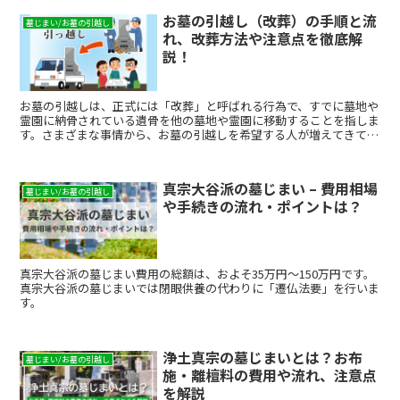
お墓の引越し（改葬）の手順と流
墓じまい/お墓の引越し
れ、改葬方法や注意点を徹底解
説！
お墓の引越しは、正式には「改葬」と呼ばれる行為で、すでに墓地や
霊園に納骨されている遺骨を他の墓地や霊園に移動することを指しま
す。さまざまな事情から、お墓の引越しを希望する人が増えてきてい
ますが、引越しをする際には市区町村の許可を得なくてはいけませ
ん。改装許可申請書や改装許可証、受入証明書などの書類を揃えて、
移転元・移転先双方の自治体の窓口で、公式な手続きを行う必要があ
真宗大谷派の墓じまい – 費用相場
ります。また、引越しの方法もいくつかあり、自分の状況と希望に合
墓じまい/お墓の引越し
や手続きの流れ・ポイントは？
った方法を選択することが重要です。ここでは、できる限りスムーズ
に引越しができるように、改葬の手順について解説します。
真宗大谷派の墓じまい費用の総額は、およそ35万円～150万円です。
真宗大谷派の墓じまいでは閉眼供養の代わりに「遷仏法要」を行いま
す。
浄土真宗の墓じまいとは？お布
墓じまい/お墓の引越し
施・離檀料の費用や流れ、注意点
を解説