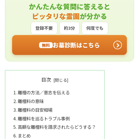
かんたんな質問に答えると
ピッタリな霊園
が分かる
登録不要
約3分
何度でも
お墓診断はこちら
無料
目次
離檀の方法／意志を伝える
離檀料の意味
離檀料の目安相場
離檀料を巡るトラブル事例
高額な離檀料を請求されたらどうする？
まとめ