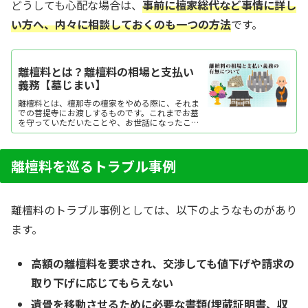
どうしても心配な場合は、
事前に檀家総代など事情に詳し
い方へ、内々に相談しておくのも一つの方法
です。
離檀料とは？離檀料の相場と支払い
義務【墓じまい】
離檀料とは、檀那寺の檀家をやめる際に、それま
での菩提寺にお渡しするものです。これまでお墓
を守っていただいたことや、お世話になったこと
への感謝の気持ちをあらわした「お気持ち」とし
て包むものです。本来は料金ではありませんが、
分かりやすく表現した言葉が「離檀料」としてよ
く使われるようになりました。離檀料の支払い義
離檀料を巡るトラブル事例
務はありませ...
離檀料のトラブル事例としては、以下のようなものがあり
ます。
高額の離檀料を要求され、交渉しても値下げや請求の
取り下げに応じてもらえない
遺骨を移動させるために必要な書類(埋蔵証明書、収