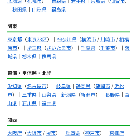
北海道
（
札幌市
）｜
青森県
｜
岩手県
｜
宮城県
（
仙台市
）
｜
秋田県
｜
山形県
｜
福島県
関東
東京都
（
東京23区
）｜
神奈川県
（
横浜市
/
川崎市
/
相模
原市
）｜
埼玉県
（
さいたま市
）｜
千葉県
（
千葉市
）｜
茨
城県
｜
栃木県
｜
群馬県
東海・甲信越・北陸
愛知県
（
名古屋市
）｜
岐阜県
｜
静岡県
（
静岡市
/
浜松
市
）｜
三重県
｜
山梨県
｜
新潟県
（
新潟市
）｜
長野県
｜
富
山県
｜
石川県
｜
福井県
関西
大阪府
（
大阪市
/
堺市
）｜
兵庫県
（
神戸市
）｜
京都府