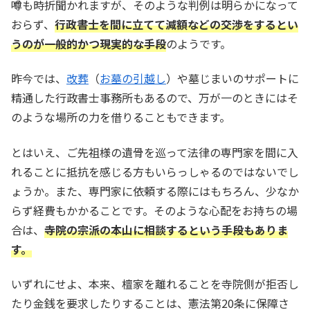
噂も時折聞かれますが、そのような判例は明らかになって
おらず、
行政書士を間に立てて減額などの交渉をするとい
うのが一般的かつ現実的な手段
のようです。
昨今では、
改葬
（
お墓の引越し
）や墓じまいのサポートに
精通した行政書士事務所もあるので、万が一のときにはそ
のような場所の力を借りることもできます。
とはいえ、ご先祖様の遺骨を巡って法律の専門家を間に入
れることに抵抗を感じる方もいらっしゃるのではないでし
ょうか。また、専門家に依頼する際にはもちろん、少なか
らず経費もかかることです。そのような心配をお持ちの場
合は、
寺院の宗派の本山に相談するという手段もありま
す。
いずれにせよ、本来、檀家を離れることを寺院側が拒否し
たり金銭を要求したりすることは、憲法第20条に保障さ