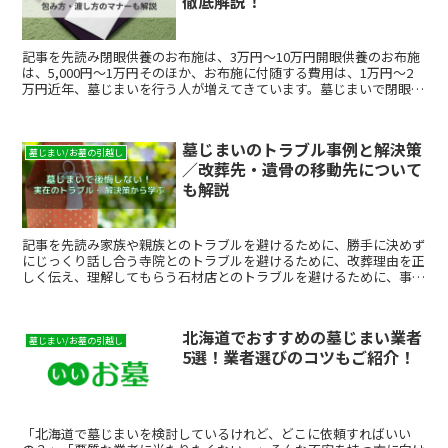
徹底解説！
記事を先読み閉眼供養のお布施は、3万円～10万円開眼供養のお布施
は、5,000円～1万円そのほか、お布施に付随する費用は、1万円～2
万円近年、墓じまいを行う人が増えてきています。墓じまいで閉眼供
養をする際には、僧侶に読経していただきますが、...
墓じまいのトラブル事例と解決策
墓じまい/お墓の引越し
／改葬先・遺骨の移動先について
も解説
記事を先読み家族や親族とのトラブルを避けるために、勝手に決めず
にじっくり話し合う寺院とのトラブルを避けるために、改葬理由を正
しく伝え、理解してもらう石材店とのトラブルを避けるために、事前
に詳細見積りの取得は必須墓じまいとは、現在あるお墓を撤...
北海道でおすすめの墓じまい業者
墓じまい/お墓の引越し
5選！業者選びのコツもご紹介！
「北海道で墓じまいを検討しているけれど、どこに依頼すればいい