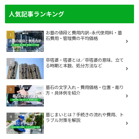
人気記事ランキング
お墓の値段と費用内訳–永代使用料・墓
石費用・管理費の平均価格
卒塔婆・塔婆とは／卒塔婆の意味、立て
る時期と本数、処分方法など
墓石の文字入れ – 費用価格・位置・彫り
方・具体例を紹介
墓じまいとは？手続きの流れや費用、ト
ラブル対策を解説