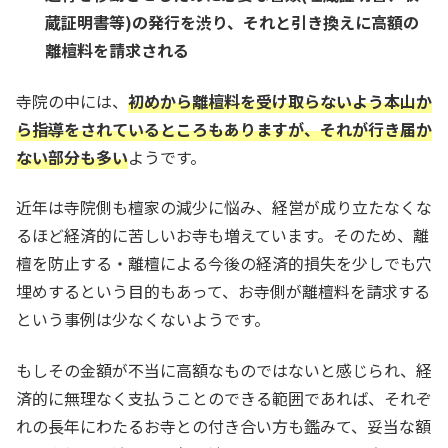
蔵証明書等)の発行を渋り、それと引き換えに高額の
離檀料を請求される
寺院の中には、
初めから離檀料を受け取らないよう本山か
ら指導をされているところもありますが、それが行き届か
ない部分も多い
ようです。
近年は寺院側も檀家の減少に悩み、経営が成り立たなくな
るほど経済的に苦しいお寺も増えています。そのため、離
檀を防止する・離檀による今後の経済的損失を少しでも穴
埋めするという目的もあって、お寺側が離檀料を請求する
という事例は少なくないようです。
もしその金額が不当に高額なものではないと感じられ、経
済的に無理なく支払うことのできる範囲であれば、それぞ
れの長年にわたるお寺との付き合い方も鑑みて、妥当な額