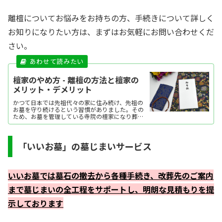
離檀についてお悩みをお持ちの方、手続きについて詳しく
お知りになりたい方は、まずはお気軽にお問い合わせくだ
さい。
檀家のやめ方 - 離檀の方法と檀家の
メリット・デメリット
かつて日本では先祖代々の家に住み続け、先祖の
お墓を守り続けるという習慣がありました。その
ため、お墓を管理している寺院の檀家になり葬儀
や法事を行うのが通常でした。しかし、核家族化
が進むことで、そのありかたにも変化が見られて
います。檀家であるこ...
「いいお墓」の墓じまいサービス
いいお墓では墓石の撤去から各種手続き、改葬先のご案内
まで墓じまいの全工程をサポートし、明朗な見積もりを提
示しております