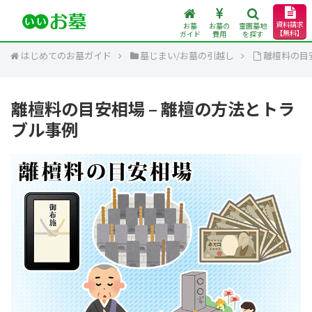
資料請求
お墓
お墓の
霊園墓地
【無料】
ガイド
費用
を探す
はじめてのお墓ガイド
墓じまい/お墓の引越し
離檀料の目
離檀料の目安相場 – 離檀の方法とトラ
ブル事例