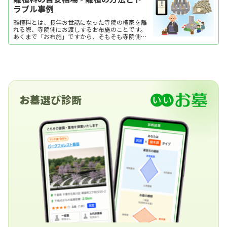
ラブル事例
離檀料とは、長年お世話になった寺院の檀家を離
れる際、寺院側にお渡しするお布施のことです。
あくまで「お布施」ですから、そもそも寺院側に
は離檀料の支払いにおいて具体的な請求をする権
限はありません。しかし万が一、離檀に際し法外
な金額を寺院から要求され、関係がこじれてしま
った場合には、檀家総代・寺院の宗派の本山・行
政書士などの専門家に相談するという方法を考え
る必要があります。 そこで今回は、離檀料の意義
から目安相場、離檀料を巡るトラブル事例につい
て解説します。
お墓選び診断