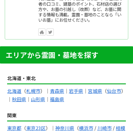
者の口コミ、建墓のポイント、石材店の選び
方や、お墓の引越し（改葬）など、お墓に関
する情報も満載。霊園・墓地のことなら「い
いお墓」にお任せください。
エリアから霊園・墓地を探す
北海道・東北
北海道
（
札幌市
）｜
青森県
｜
岩手県
｜
宮城県
（
仙台市
）
｜
秋田県
｜
山形県
｜
福島県
関東
東京都
（
東京23区
）｜
神奈川県
（
横浜市
/
川崎市
/
相模