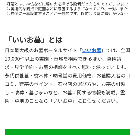
灯篭とは、神仏などに尊い火を捧げる設備だったものですが、いまで
は美術的な観点で庭園などに設置するようになっており、一対、また
は右側に一基設置することが一般的です。以前はお墓に電灯が少なか
ったため、灯篭は供養の目的だけでなく迷わないための目印としての
役割も果たしていたようです。今ではそのような意味合いは薄れてい
ますが、デザイン面でお墓の景観を良くすることができます。
「いいお墓」とは
日本最大級のお墓ポータルサイト「
いいお墓
」では、全国
10,000件以上の霊園・墓地を検索できるほか、資料請
求・見学予約・お墓の相談をすべて無料で承っています。
永代供養墓・樹木葬・納骨堂の費用価格、お墓購入者の口
コミ、建墓のポイント、石材店の選び方や、お墓の引越
し・改葬・墓じまいなど、お墓に関する情報も満載。霊
園・墓地のことなら「いいお墓」にお任せください。