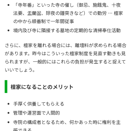
「寺年番」といった寺の催し（御忌、施餓鬼、十夜
法要、盂蘭盆、除夜の鐘突きなど）での勤労 … 檀家
の中から順番制で一年間従事
境内及び寺に隣接する墓地の定期的な清掃奉仕活動
さらに、檀家を離れる場合には、離壇料が求められる場合
があります。昨今はこういった檀家制度を見直す動きも見
られますが、一般的にはこれらの負担が発生すると捉えて
いいでしょう。
檀家になることのメリット
手厚く供養してもらえる
管理や運営面で人間的
寺院の構成者となるため、何かあった時に権利を主
張できる