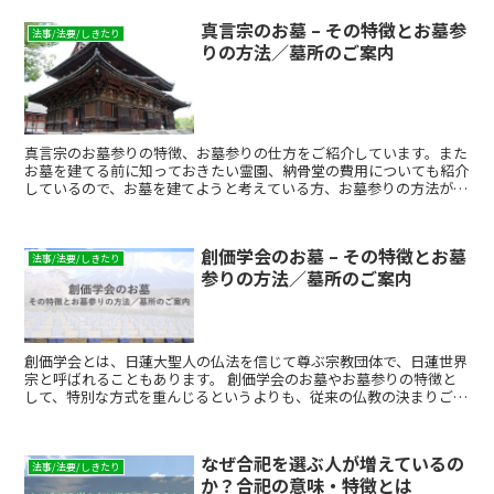
ざというときに困らないよう、神道式のお墓参りの作法やお供え物に
真言宗のお墓 – その特徴とお墓参
ついての知識を深めましょう。
法事/法要/しきたり
りの方法／墓所のご案内
真言宗のお墓参りの特徴、お墓参りの仕方をご紹介しています。また
お墓を建てる前に知っておきたい霊園、納骨堂の費用についても紹介
しているので、お墓を建てようと考えている方、お墓参りの方法が知
りたい方は、ぜひご一読ください。
創価学会のお墓 – その特徴とお墓
法事/法要/しきたり
参りの方法／墓所のご案内
創価学会とは、日蓮大聖人の仏法を信じて尊ぶ宗教団体で、日蓮世界
宗と呼ばれることもあります。 創価学会のお墓やお墓参りの特徴と
して、特別な方式を重んじるというよりも、従来の仏教の決まりごと
にとらわれない柔軟なスタイルが垣間見えることが挙げられます。こ
れは、時代に沿った様式で行うようにとの創価学会の教義から、現代
社会の人々の暮らしに合った形に合わせたためです。 ここでは、創
なぜ合祀を選ぶ人が増えているの
価学会のお墓の特徴や、お墓参りについて紹介します。
法事/法要/しきたり
か？合祀の意味・特徴とは