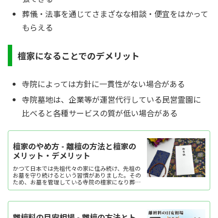
葬儀・法事を通じてさまざなな相談・便宜をはかって
もらえる
檀家になることでのデメリット
寺院によっては方針に一貫性がない場合がある
寺院墓地は、企業等が運営代行している民営霊園に
比べると各種サービスの質が低い場合がある
檀家のやめ方 - 離檀の方法と檀家の
メリット・デメリット
かつて日本では先祖代々の家に住み続け、先祖の
お墓を守り続けるという習慣がありました。その
ため、お墓を管理している寺院の檀家になり葬儀
や法事を行うのが通常でした。しかし、核家族化
が進むことで、そのありかたにも変化が見られて
います。檀家であるこ...
離檀料の目安相場 - 離檀の方法とト