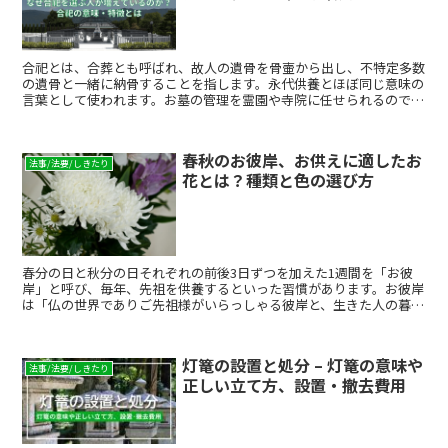
合祀とは、合葬とも呼ばれ、故人の遺骨を骨壷から出し、不特定多数
の遺骨と一緒に納骨することを指します。永代供養とほぼ同じ意味の
言葉として使われます。お墓の管理を霊園や寺院に任せられるので、
家族が管理する負担が減る・墓の管理費用が抑えられるなどのメリッ
トがあります。経済的な事情により自身でお墓を持つことが難しかっ
たり、お墓を管理する後継者が家族にいなかったりなどの理由で、合
春秋のお彼岸、お供えに適したお
祀を選ぶ人が増えています。ただ、合祀はその性質上、必ずしも家族
法事/法要/しきたり
花とは？種類と色の選び方
の同意が得られるとは限りません。 ここでは、合祀のメリット・デ
メリット、骨壷の扱い、費用、合祀を選ぶ際の注意点などを、順を追
って詳しくご説明します。
春分の日と秋分の日それぞれの前後3日ずつを加えた1週間を「お彼
岸」と呼び、毎年、先祖を供養するといった習慣があります。お彼岸
は「仏の世界でありご先祖様がいらっしゃる彼岸と、生きた人の暮ら
す此岸が最も通じやすくなるのが、太陽が真東から昇り真西...
灯篭の設置と処分 – 灯篭の意味や
法事/法要/しきたり
正しい立て方、設置・撤去費用