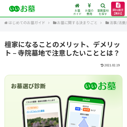
資料請求
お墓
お墓の
霊園墓地
【無料】
ガイド
費用
を探す
はじめてのお墓ガイド
お墓に関する決まりごと
法事/法要
檀家になることのメリット、デメリッ
ト – 寺院墓地で注意したいこととは？
2021.02.19
お墓選び診断