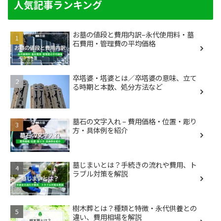
人気記事ランキング
お墓の値段と費用内訳–永代使用料・墓
石費用・管理費の平均価格
卒塔婆・塔婆とは／卒塔婆の意味、立て
る時期と本数、処分方法など
墓石の文字入れ – 費用価格・位置・彫り
方・具体例を紹介
墓じまいとは？手続きの流れや費用、ト
ラブル対策を解説
樹木葬とは？種類と特徴・永代供養との
違い、費用相場を解説