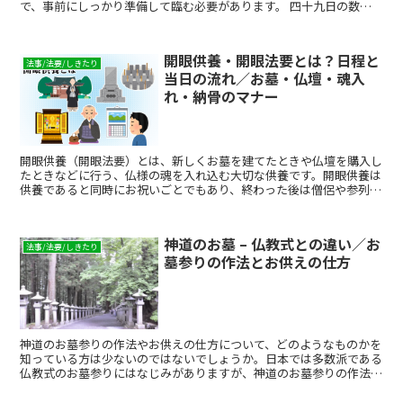
で、事前にしっかり準備して臨む必要があります。 四十九日の数え
方は亡くなった日を一日目とし、四十九日目より前に法要の日程を設
定するため、実はあまり準備期間がありません。また、四十九日法要
にはどのような準備が必要なのか、知らないという方も多いのではな
開眼供養・開眼法要とは？日程と
いでしょうか。位牌や仏壇の用意、僧侶に渡すお布施、招く人への案
法事/法要/しきたり
当日の流れ／お墓・仏壇・魂入
内状、香典返し、お供えに対する引き出物など用意するものも多いた
め、早めの準備が肝要です。 ここでは、四十九日を迎えるに当た
れ・納骨のマナー
り、施主が慌てないように、法事当日の流れに沿って知っておきたい
事柄をご説明いたします。
開眼供養（開眼法要）とは、新しくお墓を建てたときや仏壇を購入し
たときなどに行う、仏様の魂を入れ込む大切な供養です。開眼供養は
供養であると同時にお祝いごとでもあり、終わった後は僧侶や参列者
を招いて会食を開くのが一般的です。 開眼供養は四十九日や一周忌
などの納骨式と一緒に行う場合と、開眼供養のみ行う場合とでお布施
の相場や参列者の服装も違ってきます。では、開眼供養はどのように
神道のお墓 – 仏教式との違い／お
準備し、行えばよいのでしょうか。 ここでは、開眼供養の意味や由
法事/法要/しきたり
墓参りの作法とお供えの仕方
来、主催者として準備するべきこと、開眼供養に必要な費用や招かれ
たときのマナーなどを詳しくご紹介いたします。また、お布施や半返
しの表書きの書き方や、祝儀袋・不祝儀袋の選び方など、細かい決ま
りごとについてもご説明いたしますので準備の際の参考にしてくださ
い。
神道のお墓参りの作法やお供えの仕方について、どのようなものかを
知っている方は少ないのではないでしょうか。日本では多数派である
仏教式のお墓参りにはなじみがありますが、神道のお墓参りの作法は
分からない、そんな方も多いでしょう。 ここでは、神道のお墓参り
の作法やお供えの仕方を、仏教の場合と比較して解説しています。い