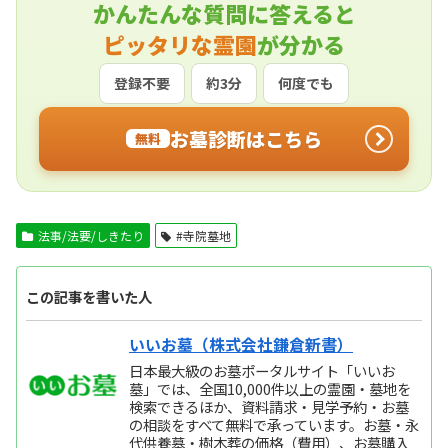
かんたんな質問に答えると
ピッタリな霊園
が分かる
登録不要
約3分
何度でも
お墓診断はこちら
無料
法事/法要/しきたり
#寺院墓地
この記事を書いた人
いいお墓（株式会社鎌倉新書）
日本最大級のお墓ポータルサイト「いいお
墓」では、全国10,000件以上の霊園・墓地を
検索できるほか、資料請求・見学予約・お墓
の相談をすべて無料で承っています。お墓・永
代供養墓・樹木葬の価格（費用）、お墓購入