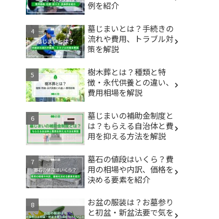
例を紹介
墓じまいとは？手続きの
流れや費用、トラブル対
策を解説
樹木葬とは？種類と特
徴・永代供養との違い、
費用相場を解説
墓じまいの補助金制度と
は？もらえる自治体と費
用を抑える方法を解説
墓石の値段はいくら？費
用の相場や内訳、価格を
決める要素を紹介
お盆の服装は？お墓参り
と初盆・新盆法要で気を