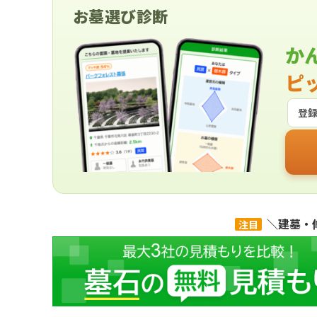
お墓選び診断
か
ピ
登
＼建墓・
注目