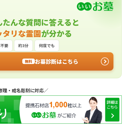
んたんな質問に答えると
ッタリな霊園
が分かる
録不要
約3分
何度でも
お墓診断はこちら
無料
修理・戒名彫刻に対応／