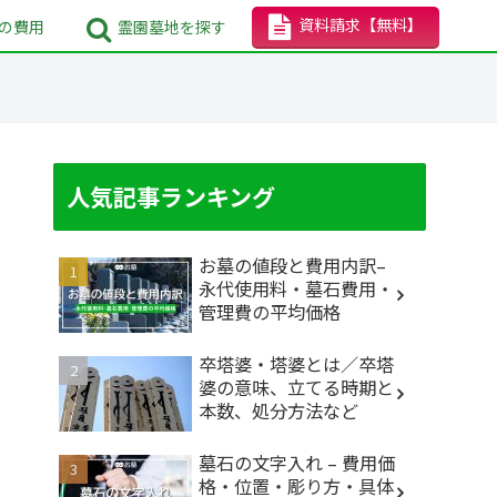
資料請求
【無料】
の
費用
霊園墓地
を探す
人気記事ランキング
お墓の値段と費用内訳–
永代使用料・墓石費用・
管理費の平均価格
卒塔婆・塔婆とは／卒塔
婆の意味、立てる時期と
本数、処分方法など
墓石の文字入れ – 費用価
格・位置・彫り方・具体