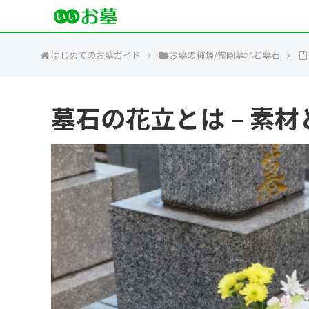
はじめてのお墓ガイド
お墓の種類/霊園墓地と墓石
墓石の花立とは – 素