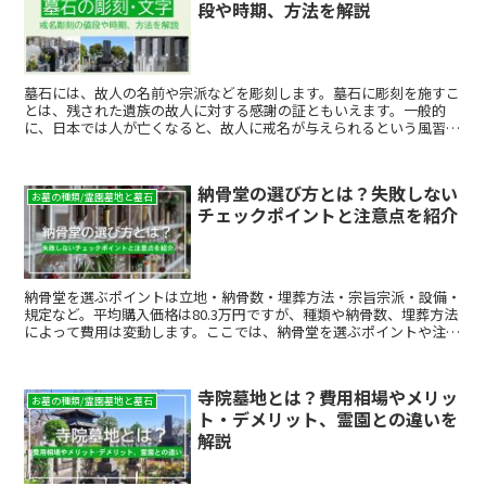
段や時期、方法を解説
墓石には、故人の名前や宗派などを彫刻します。墓石に彫刻を施すこ
とは、残された遺族の故人に対する感謝の証ともいえます。一般的
に、日本では人が亡くなると、故人に戒名が与えられるという風習が
あります。戒名とは、俗名を捨てて新しい名前を得ることで、本当の
意味での仏教徒となるために与えられるものです。ではこの戒名を授
かったら、いつ墓石に彫刻すればよいのでしょうか。今回はそんな疑
納骨堂の選び方とは？失敗しない
問にお答えするために、戒名を彫刻する時期や方法、その価格につい
お墓の種類/霊園墓地と墓石
チェックポイントと注意点を紹介
てまとめてみました。和型・洋型などお墓の種類によって刻む内容が
異なる点や、お墓に刻む文字の書体などについてもご紹介しますの
で、ぜひ参考にしてみてください。
納骨堂を選ぶポイントは立地・納骨数・埋葬方法・宗旨宗派・設備・
規定など。平均購入価格は80.3万円ですが、種類や納骨数、埋葬方法
によって費用は変動します。ここでは、納骨堂を選ぶポイントや注意
点、費用相場を紹介します。
寺院墓地とは？費用相場やメリッ
お墓の種類/霊園墓地と墓石
ト・デメリット、霊園との違いを
解説