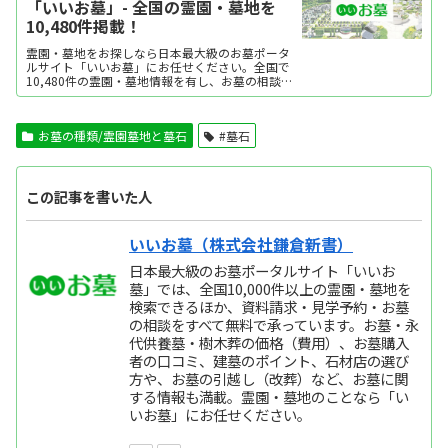
「いいお墓」- 全国の霊園・墓地を
10,480件掲載！
霊園・墓地をお探しなら日本最大級のお墓ポータ
ルサイト「いいお墓」にお任せください。全国で
10,480件の霊園・墓地情報を有し、お墓の相談実
績は年間14万件以上。エリア・口コミ・価格など
ご希望に合わせてお墓を探せます。資料請求・見
学予約・お墓の相談はすべて無料。墓石建立から
お墓の種類/霊園墓地と墓石
#墓石
永代供養墓・樹木葬・納骨堂など区画タイプ別の
費用...
この記事を書いた人
いいお墓（株式会社鎌倉新書）
日本最大級のお墓ポータルサイト「いいお
墓」では、全国10,000件以上の霊園・墓地を
検索できるほか、資料請求・見学予約・お墓
の相談をすべて無料で承っています。お墓・永
代供養墓・樹木葬の価格（費用）、お墓購入
者の口コミ、建墓のポイント、石材店の選び
方や、お墓の引越し（改葬）など、お墓に関
する情報も満載。霊園・墓地のことなら「い
いお墓」にお任せください。