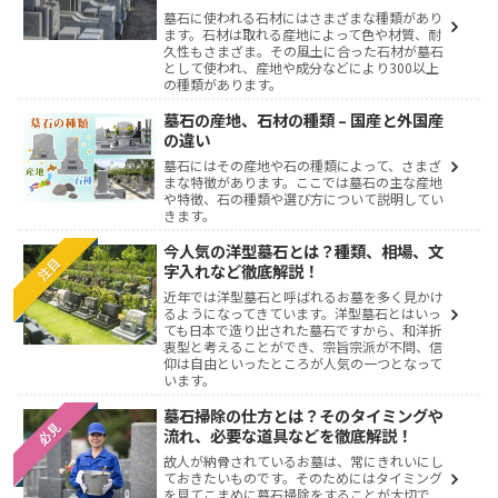
墓石に使われる石材にはさまざまな種類があり
ます。石材は取れる産地によって色や材質、耐
久性もさまざま。その風土に合った石材が墓石
として使われ、産地や成分などにより300以上
の種類があります。
墓石の産地、石材の種類 – 国産と外国産
の違い
墓石にはその産地や石の種類によって、さまざ
まな特徴があります。ここでは墓石の主な産地
や特徴、石の種類や選び方について説明してい
きます。
今人気の洋型墓石とは？種類、相場、文
注目
字入れなど徹底解説！
近年では洋型墓石と呼ばれるお墓を多く見かけ
るようになってきています。洋型墓石とはいっ
ても日本で造り出された墓石ですから、和洋折
衷型と考えることができ、宗旨宗派が不問、信
仰は自由といったところが人気の一つとなって
います。
墓石掃除の仕方とは？そのタイミングや
必見
流れ、必要な道具などを徹底解説！
故人が納骨されているお墓は、常にきれいにし
ておきたいものです。そのためにはタイミング
を見てこまめに墓石掃除をすることが大切で