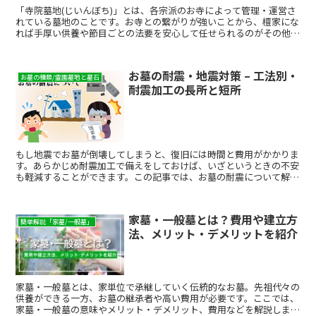
「寺院墓地(じいんぼち)」とは、各宗派のお寺によって管理・運営さ
れている墓地のことです。お寺との繋がりが強いことから、檀家にな
れば手厚い供養や節目ごとの法要を安心して任せられるのがその他の
霊園との違いですが、気になるのは管理費や、そういった費用に関す
るトラブルです。 お墓を経営主体ごとに分けると、都道府県や自治
体による「公営墓地」と、宗教法人あるいは公益法人による「民営霊
お墓の耐震・地震対策 – 工法別・
園」、宗教法人である寺がその敷地内で運営する「寺院墓地」があり
お墓の種類/霊園墓地と墓石
耐震加工の長所と短所
ます。ここでは、そのうち寺院墓地で永代供養をするための費用や管
理費の相場、利用するメリット・デメリットについて解説していま
す。
もし地震でお墓が倒壊してしまうと、復旧には時間と費用がかかりま
す。あらかじめ耐震加工で備えをしておけば、いざというときの不安
も軽減することができます。この記事では、お墓の耐震について解説
します。
家墓・一般墓とは？費用や建立方
簡単解説「家墓/一般墓」
法、メリット・デメリットを紹介
家墓・一般墓とは、家単位で承継していく伝統的なお墓。先祖代々の
供養ができる一方、お墓の継承者や高い費用が必要です。ここでは、
家墓・一般墓の意味やメリット・デメリット、費用などを解説しま