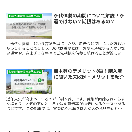
す。
永代供養の期間について解説！永
お墓の種類/霊園墓地と墓石
遠ではない？期限はあるの？
「永代供養墓」という言葉を耳にしたり、広告などで目にした方もい
らっしゃることでしょう。永代供養墓とは、お墓を承継する人がいな
い場合や、さまざまな事情でご先祖様を供養し続けることが難しい場
合に、寺院や霊園などが遺族に代わって管理・供養し続けて...
樹木葬のデメリット8選！購入者
お墓の種類/霊園墓地と墓石
に聞いた失敗例・メリットを紹介
近年人気が高まっているのが「樹木葬」です。募集が開始されたらす
ぐ埋まり、人気の高いところでは応募倍率が10倍になるケースもある
ほどです。 この記事では、実際に樹木葬を選んだ人の意見を紹介し
ます。