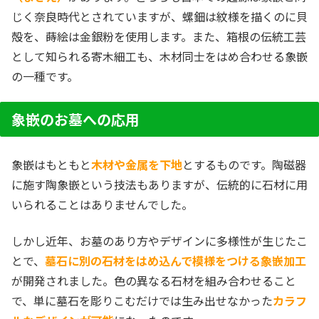
じく奈良時代とされていますが、螺鈿は紋様を描くのに貝
殻を、蒔絵は金銀粉を使用します。また、箱根の伝統工芸
として知られる寄木細工も、木材同士をはめ合わせる象嵌
の一種です。
象嵌のお墓への応用
象嵌はもともと
木材や金属を下地
とするものです。陶磁器
に施す陶象嵌という技法もありますが、伝統的に石材に用
いられることはありませんでした。
しかし近年、お墓のあり方やデザインに多様性が生じたこ
とで、
墓石に別の石材をはめ込んで模様をつける象嵌加工
が開発されました。色の異なる石材を組み合わせること
で、単に墓石を彫りこむだけでは生み出せなかった
カラフ