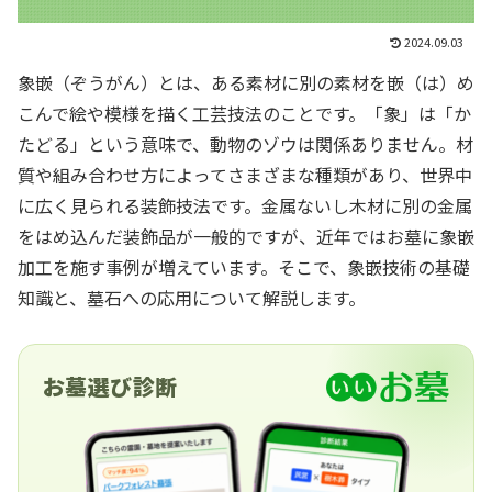
2024.09.03
象嵌（ぞうがん）とは、ある素材に別の素材を嵌（は）め
こんで絵や模様を描く工芸技法のことです。「象」は「か
たどる」という意味で、動物のゾウは関係ありません。材
質や組み合わせ方によってさまざまな種類があり、世界中
に広く見られる装飾技法です。金属ないし木材に別の金属
をはめ込んだ装飾品が一般的ですが、近年ではお墓に象嵌
加工を施す事例が増えています。そこで、象嵌技術の基礎
知識と、墓石への応用について解説します。
お墓選び診断