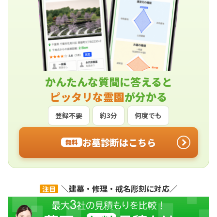
かんたんな質問に答えると
ピッタリな霊園
が分かる
登録不要
約3分
何度でも
お墓診断はこちら
無料
＼建墓・修理・戒名彫刻に対応／
注目