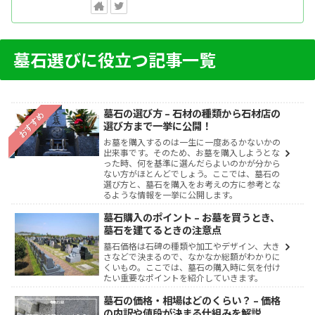
墓石選びに役立つ記事一覧
墓石の選び方 – 石材の種類から石材店の
おすすめ
選び方まで一挙に公開！
お墓を購入するのは一生に一度あるかないかの
出来事です。そのため、お墓を購入しようとな
った時、何を基準に選んだらよいのかが分から
ない方がほとんどでしょう。ここでは、墓石の
選び方と、墓石を購入をお考えの方に参考とな
るような情報を一挙に公開します。
墓石購入のポイント – お墓を買うとき、
墓石を建てるときの注意点
墓石価格は石碑の種類や加工やデザイン、大き
さなどで決まるので、なかなか総額がわかりに
くいもの。ここでは、墓石の購入時に気を付け
たい重要なポイントを紹介していきます。
墓石の価格・相場はどのくらい？ – 価格
の内訳や値段が決まる仕組みを解説