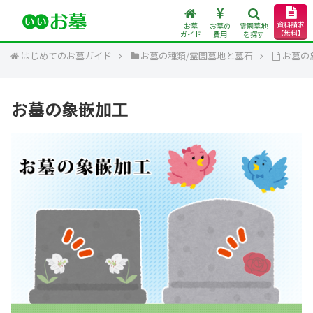
資料請求
お墓
お墓の
霊園墓地
【無料】
ガイド
費用
を探す
はじめてのお墓ガイド
お墓の種類/霊園墓地と墓石
お墓の
お墓の象嵌加工