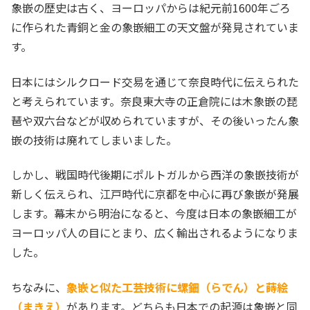
象嵌の歴史は古く、ヨーロッパからは紀元前1600年ごろ
に作られた青銅と金の象嵌細工の天文盤が発見されていま
す。
日本にはシルクロード交易を通じて奈良時代に伝えられた
と考えられています。奈良東大寺の正倉院には木象嵌の琵
琶や双六台などが収められていますが、その後いったん象
嵌の技術は廃れてしまいました。
しかし、戦国時代後期にポルトガルから西洋の象嵌技術が
新しく伝えられ、江戸時代に京都を中心に再び象嵌が発展
します。幕末から明治になると、今度は日本の象嵌細工が
ヨーロッパ人の目にとまり、広く輸出されるようになりま
した。
ちなみに、
象嵌と似た工芸技術に螺鈿（らでん）と蒔絵
（まきえ）
があります。どちらも日本での起源は象嵌と同