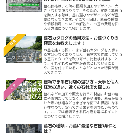
墓石価格は、石碑の種類や加工やデザイン、大
きさなどで決まります。そのため、実際に墓石
を購入する際は、墓石選びやデザインなどが重
要になってきます。そこで今回は、墓石の種類
や値段相場についての解説と、お墓の費用を抑
える方法について紹介します。
墓石カタログの活用方法 – お墓づくりの
注目
極意をお教えします！
お墓を建てる際に、まず墓石カタログを入手す
る方は少なくありません。石材店で作成してい
る墓石カタログを取り寄せ、比較検討すること
で、それぞれの石材店が得意としていること
や、気を付けていることなどといった特徴が見
えてきます。
信頼できる石材店の選び方 – 大手と個人
必見
経営の違い、近くの石材店の探し方
墓石などの加工や販売を行う石材店。お墓の建
立や彫刻だけではなく、納骨や法要、墓石が壊
れた際の修繕などさまざまな面でお世話になる
存在なので、安心できる業者を選びたいもので
す。ここでは信頼できる石材店を選ぶポイント
についてご紹介します。
墓石の種類 – お墓に最適な石種3条件と
は？