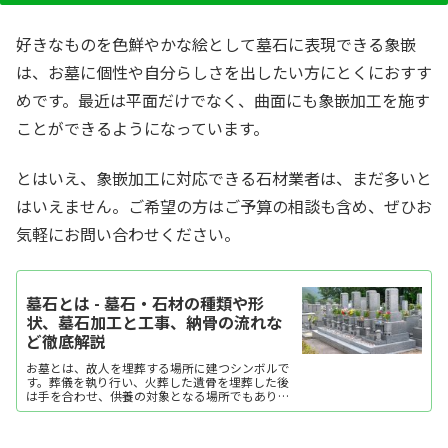
好きなものを色鮮やかな絵として墓石に表現できる象嵌
は、お墓に個性や自分らしさを出したい方にとくにおすす
めです。最近は平面だけでなく、曲面にも象嵌加工を施す
ことができるようになっています。
とはいえ、象嵌加工に対応できる石材業者は、まだ多いと
はいえません。ご希望の方はご予算の相談も含め、ぜひお
気軽にお問い合わせください。
墓石とは - 墓石・石材の種類や形
状、墓石加工と工事、納骨の流れな
ど徹底解説
お墓とは、故人を埋葬する場所に建つシンボルで
す。葬儀を執り行い、火葬した遺骨を埋葬した後
は手を合わせ、供養の対象となる場所でもありま
す。日本で一般の人がお墓を建てるようになった
のは江戸時代からだといわれています。霊園、墓
地、墓所などお墓を指...