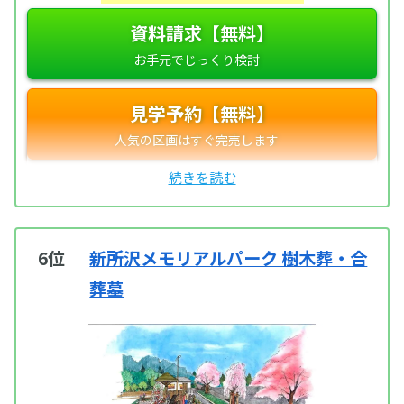
資料請求【無料】
見学予約【無料】
6位
新所沢メモリアルパーク 樹木葬・合
葬墓