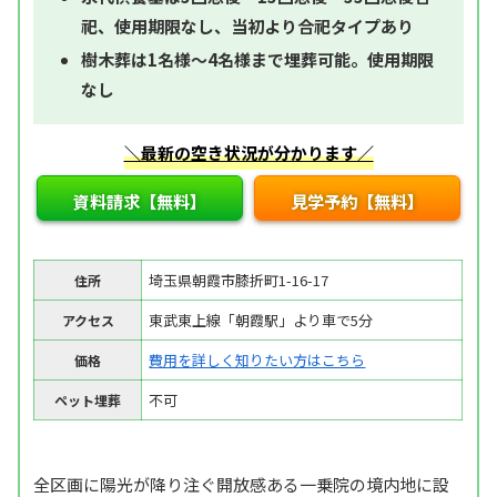
祀、使用期限なし、当初より合祀タイプあり
樹木葬は1名様～4名様まで埋葬可能。使用期限
なし
＼最新の空き状況が分かります／
資料請求【無料】
見学予約【無料】
埼玉県朝霞市膝折町1-16-17
住所
東武東上線「朝霞駅」より車で5分
アクセス
費用を詳しく知りたい方はこちら
価格
不可
ペット埋葬
全区画に陽光が降り注ぐ開放感ある一乗院の境内地に設