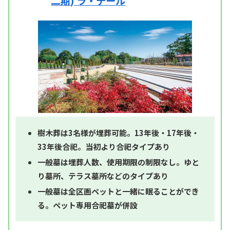
二期) ラ・テール
樹木葬は3名様が埋葬可能。13年後・17年後・
33年後合祀。当初より合祀タイプあり
一般墓は埋葬人数、使用期限の制限なし。ゆと
り墓所、テラス墓所などのタイプあり
一般墓は全区画ペットと一緒に眠ることができ
る。ペット専用合祀墓が併設