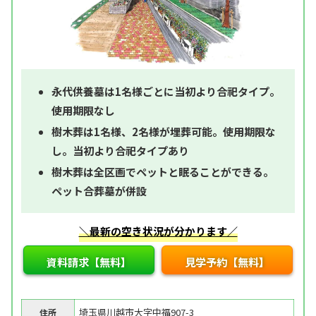
永代供養墓は1名様ごとに当初より合祀タイプ。
使用期限なし
樹木葬は1名様、2名様が埋葬可能。使用期限な
し。当初より合祀タイプあり
樹木葬は全区画でペットと眠ることができる。
ペット合葬墓が併設
＼最新の空き状況が分かります／
資料請求【無料】
見学予約【無料】
埼玉県川越市大字中福907-3
住所