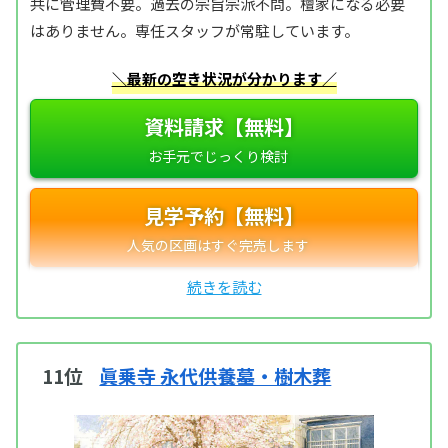
共に管理費不要。過去の宗旨宗派不問。檀家になる必要
はありません。専任スタッフが常駐しています。
＼最新の空き状況が分かります／
資料請求【無料】
見学予約【無料】
11位
眞乗寺 永代供養墓・樹木葬