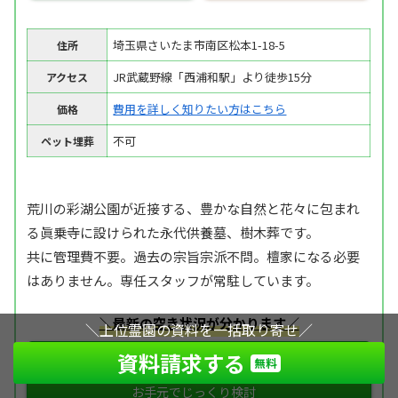
埼玉県さいたま市南区松本1-18-5
住所
JR武蔵野線「西浦和駅」より徒歩15分
アクセス
費用を詳しく知りたい方はこちら
価格
不可
ペット埋葬
荒川の彩湖公園が近接する、豊かな自然と花々に包まれ
る眞乗寺に設けられた永代供養墓、樹木葬です。
共に管理費不要。過去の宗旨宗派不問。檀家になる必要
はありません。専任スタッフが常駐しています。
＼最新の空き状況が分かります／
＼上位霊園の資料を一括取り寄せ／
資料請求する
資料請求【無料】
無料