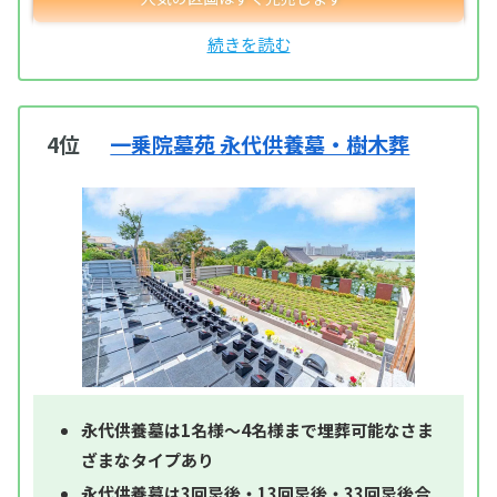
4位
一乗院墓苑 永代供養墓・樹木葬
永代供養墓は1名様～4名様まで埋葬可能なさま
ざまなタイプあり
永代供養墓は3回忌後・13回忌後・33回忌後合