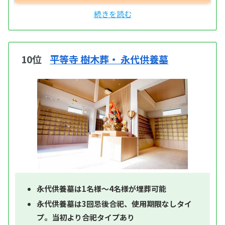
10位
平等寺 樹木葬・ 永代供養墓
永代供養墓は1名様～4名様が埋葬可能
永代供養墓は3回忌後合祀、使用期限なしタイ
プ。当初より合祀タイプあり