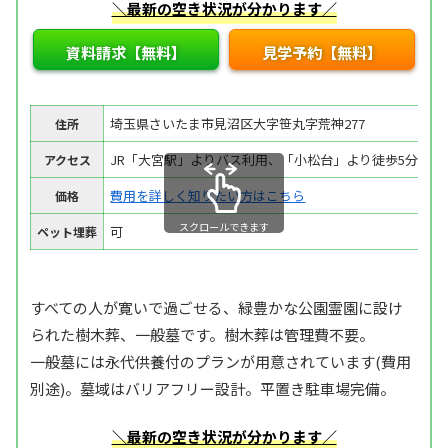
＼最新の空き状況が分かります／
資料請求【無料】
見学予約【無料】
埼玉県さいたま市見沼区大字笹丸字荒神277
住所
JR「大宮駅」よりバス利用、「小松台」より徒歩5分
アクセス
費用を詳しく知りたい方はこちら
価格
スクロールできます
可
ペット埋葬
すべての人が寛いで過ごせる、緑豊かな公園霊園に設け
られた樹木葬、一般墓です。樹木葬は管理費不要。
一般墓には永代供養付のプランが用意されています(費用
別途)。墓域はバリアフリー設計。平置き駐車場完備。
＼最新の空き状況が分かります／