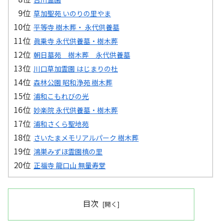
草加聖苑 いのりの里やま
平等寺 樹木葬・ 永代供養墓
眞乗寺 永代供養墓・樹木葬
朝日墓苑 樹木葬 永代供養墓
川口草加霊園 はじまりの杜
森林公園 昭和浄苑 樹木葬
浦和こもれびの光
妙楽院 永代供養墓・樹木葬
浦和さくら聖地苑
さいたまメモリアルパーク 樹木葬
鴻巣みずほ霊園槙の里
正福寺 龍口山 無量寿堂
目次