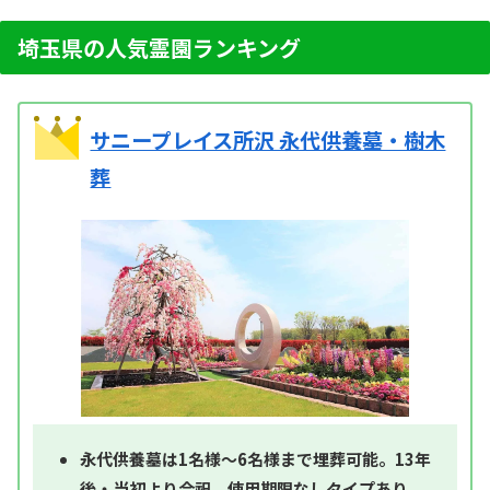
埼玉県の人気霊園ランキング
サニープレイス所沢 永代供養墓・樹木
葬
永代供養墓は1名様～6名様まで埋葬可能。13年
後・当初より合祀、使用期限なしタイプあり