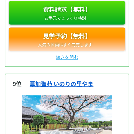
資料請求【無料】
見学予約【無料】
9位
草加聖苑 いのりの里やま