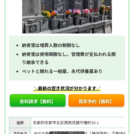
納骨堂は埋葬人数の制限なし
納骨堂は使用期限なし。管理費が支払われる限
り継承できる
ペットと眠れる一般墓、永代供養墓あり
＼最新の空き状況が分かります／
資料請求【無料】
見学予約【無料】
京都府京都市北区西賀茂鎮守庵町30-1
住所
JRほか各線「京都駅」よりバス「神光院前」下車徒歩6分
アクセス