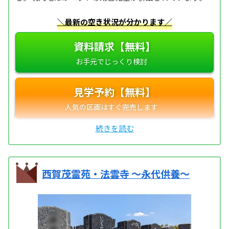
＼最新の空き状況が分かります／
資料請求【無料】
見学予約【無料】
西賀茂霊苑・法雲寺 ～永代供養～