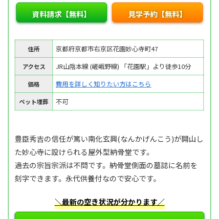
資料請求【無料】
見学予約【無料】
京都府京都市右京区花園妙心寺町47
住所
JR山陰本線 (嵯峨野線) 「花園駅」より徒歩10分
アクセス
費用を詳しく知りたい方はこちら
価格
不可
ペット埋葬
豊臣秀吉の信任が篤い南化玄興(なんかげんこう)が開山し
た妙心寺に設けられる屋外型納骨堂です。
過去の宗旨宗派は不問です。納骨堂側面の墓誌に名前を
刻字できます。永代供養付なので安心です。
＼最新の空き状況が分かります／