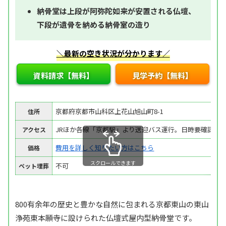
納骨堂は上段が阿弥陀如来が安置される仏壇、
下段が遺骨を納める納骨室の造り
＼最新の空き状況が分かります／
資料請求【無料】
見学予約【無料】
京都府京都市山科区上花山旭山町8-1
住所
JRほか各線「京都駅」より送迎バス運行。日時要確認
アクセス
費用を詳しく知りたい方はこちら
価格
スクロールできます
不可
ペット埋葬
800有余年の歴史と豊かな自然に包まれる京都東山の東山
浄苑東本願寺に設けられた仏壇式屋内型納骨堂です。