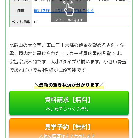
費用を詳しく知りたい方はこちら
価格
スクロールできます
可
ペット埋葬
比叡山の大文字、東山三十六峰の絶景を望める古刹・法
雲寺境内地に設けられたロッカー式屋内型納骨堂です。
宗旨宗派不問です。大小2タイプが揃います。小さい骨壺
であれば小でも4名様が埋葬可能です。
＼最新の空き状況が分かります／
資料請求【無料】
見学予約【無料】