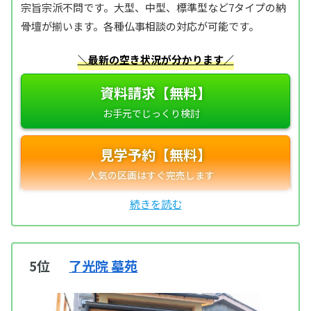
宗旨宗派不問です。大型、中型、標準型など7タイプの納
骨壇が揃います。各種仏事相談の対応が可能です。
＼最新の空き状況が分かります／
資料請求【無料】
見学予約【無料】
5位
了光院 墓苑