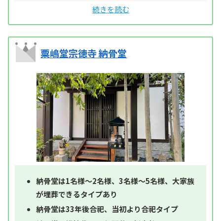
粟嶋堂宗徳寺 納骨堂
納骨堂は1名様～2名様、3名様～5名様、大家族
が埋葬できるタイプあり
納骨堂は33年後合祀、当初より合祀タイプ