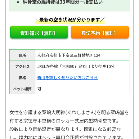
納骨堂の維持費は33年間分一括支払い
＼最新の空き状況が分かります／
資料請求【無料】
見学予約【無料】
京都府京都市下京区三軒替地町124
住所
JRほか各線「京都駅」烏丸口より徒歩10分
アクセス
費用を詳しく知りたい方はこちら
価格
可
ペット埋葬
女性を守護する粟嶋大明神(あわしまさん)を祀る粟嶋堂を
有する宗徳寺本堂横のロッカー式屋内型納骨堂です。
段数により価格設定が異なります。檀家になる必要な
し。境内地にはペット専用合祀墓が併設されています。