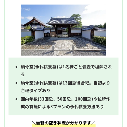
納骨堂(永代供養墓)は1名様ごと骨壺で埋葬され
る
納骨堂(永代供養墓)は13回忌後合祀。当初より
合祀タイプあり
回向年数(33回忌、50回忌、100回忌)や位牌作
成の有無による3プランの永代供養方法あり
＼最新の空き状況が分かります／