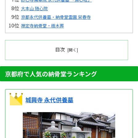
大本山 随心院
京都永代供養墓・納骨堂霊園 栄春寺
禅定寺納骨堂・樹木葬
目次
京都府で人気の納骨堂ランキング
城興寺 永代供養墓