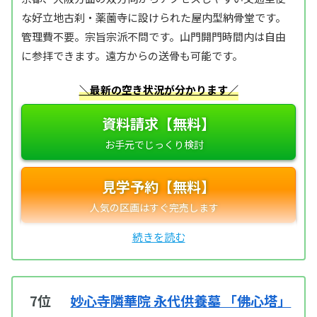
な好立地古刹・薬薗寺に設けられた屋内型納骨堂です。
管理費不要。宗旨宗派不問です。山門開門時間内は自由
に参拝できます。​遠方からの送骨も可能です。
＼最新の空き状況が分かります／
資料請求【無料】
見学予約【無料】
7位
妙心寺隣華院 永代供養墓 「佛心塔」