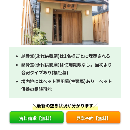
納骨堂(永代供養廟)は1名様ごとに埋葬される
納骨堂(永代供養廟)は使用期限なし。当初より
合祀タイプあり(福祉墓)
境内地にはペット専用墓(生類塚)あり。ペット
供養の相談可能
＼最新の空き状況が分かります／
資料請求【無料】
見学予約【無料】