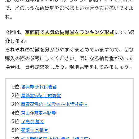
で、どのような納骨堂を選べばよいか迷う方も多いですよ
ね。
今回は、
京都府で人気の納骨堂をランキング形式
にてご紹
介します。
それぞれの特徴を分かりやすくまとめていますので、ぜひ
購入の際の参考にしてください。気になる納骨堂があった
場合は、資料請求をしたり、現地見学をしてみましょう。
城興寺 永代供養墓
粟嶋堂宗徳寺 納骨堂
西賀茂霊苑・法雲寺 ～永代供養～
東山浄苑東本願寺
了光院 墓苑
薬薗寺 楽園堂
妙心寺隣華院 永代供養墓 「佛心塔」