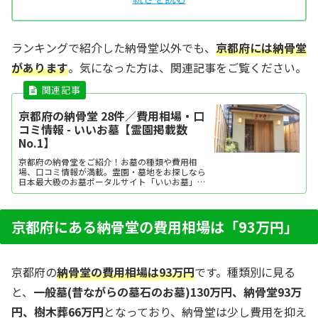
ランキングで紹介した納骨堂以外でも、
京都府には納骨堂
があります
。気になった方は、関連記事をご覧ください。
京都府の納骨堂 28件／費用相場・口
コミ情報 - いいお墓【霊園掲載数
No.1】
京都府の納骨堂をご紹介！お墓の種類や費用相
場、口コミ情報が満載。霊園・墓地をお探しなら
日本最大級のお墓ポータルサイト「いいお墓」に
お任せください。資料請求・見学予約・お墓の相
談はすべて無料！建墓のポイント、石材店の選び
方など、お墓探しに役立つ情報も提供中。
京都府にある納骨堂の費用相場は「93万円」
京都府の
納骨堂の費用相場は93万円
です。種類別に見る
と、
一般墓(昔ながらの墓石のお墓)130万円、納骨堂93万
円、樹木葬66万円
となっており、納骨堂は少し費用を抑え