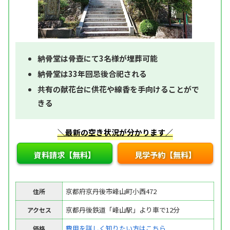
納骨堂は骨壺にて3名様が埋葬可能
納骨堂は33年回忌後合祀される
共有の献花台に供花や線香を手向けることがで
きる
＼最新の空き状況が分かります／
資料請求【無料】
見学予約【無料】
京都府京丹後市峰山町小西472
住所
京都丹後鉄道「峰山駅」より車で12分
アクセス
費用を詳しく知りたい方はこちら
価格