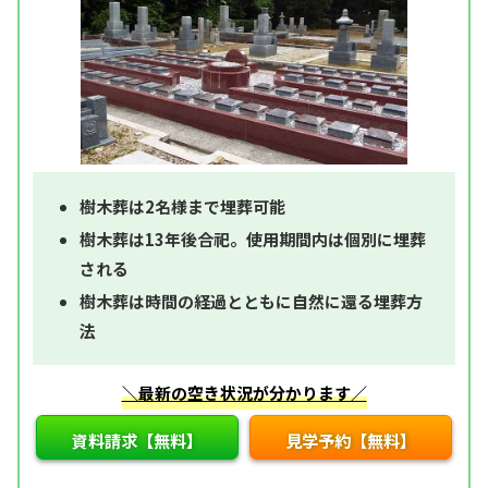
樹木葬は2名様まで埋葬可能
樹木葬は13年後合祀。使用期間内は個別に埋葬
される
樹木葬は時間の経過とともに自然に還る埋葬方
法
＼最新の空き状況が分かります／
資料請求【無料】
見学予約【無料】