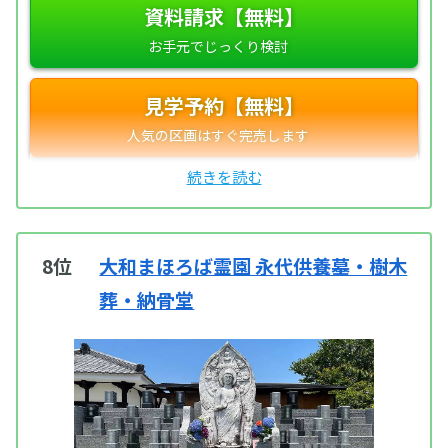
資料請求【無料】
見学予約【無料】
8位
大和まほろば霊園 永代供養墓・樹木
葬・納骨堂