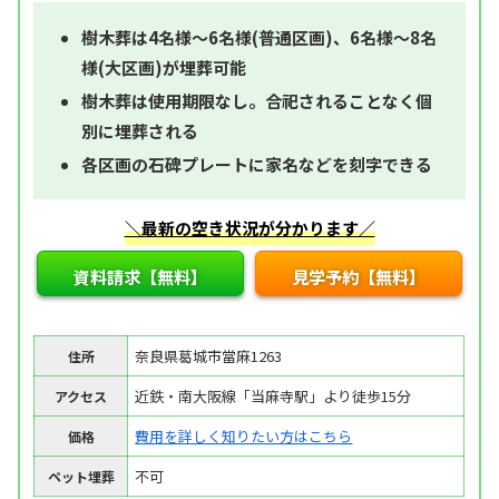
樹木葬は4名様～6名様(普通区画)、6名様～8名
様(大区画)が埋葬可能
樹木葬は使用期限なし。合祀されることなく個
別に埋葬される
各区画の石碑プレートに家名などを刻字できる
＼最新の空き状況が分かります／
資料請求【無料】
見学予約【無料】
奈良県葛城市當麻1263
住所
近鉄・南大阪線「当麻寺駅」より徒歩15分
アクセス
費用を詳しく知りたい方はこちら
価格
不可
ペット埋葬