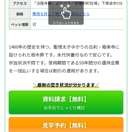
「法隆寺駅」よりバス「安堵町町役場」下車徒歩5分
アクセス
費用を詳しく知りたい方はこちら
価格
スクロールできます
可
ペット埋葬
1400年の歴史を持つ、聖徳太子ゆかりの古刹・極楽寺に
設けられた樹木葬です。永代供養付なので安心です。
宗旨宗派不問です。使用期間である50年間分の護持会費
を一括払いする場合は割引の適用があります。
＼最新の空き状況が分かります／
資料請求【無料】
見学予約【無料】