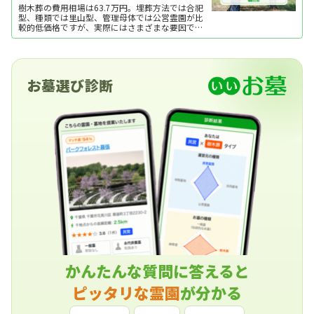
樹木葬の費用相場は63.7万円。埋葬方法では合祀
型、種類では里山型、管理母体では公営霊園が比
較的低価格ですが、実際にはさまざまな要因で費
用が変動します。ここでは、樹木葬の費用相場と
内訳、費用をおさえるポイントを紹介します。
お墓選び診断
かんたんな質問に答えると
ピッタリな霊園
が分かる