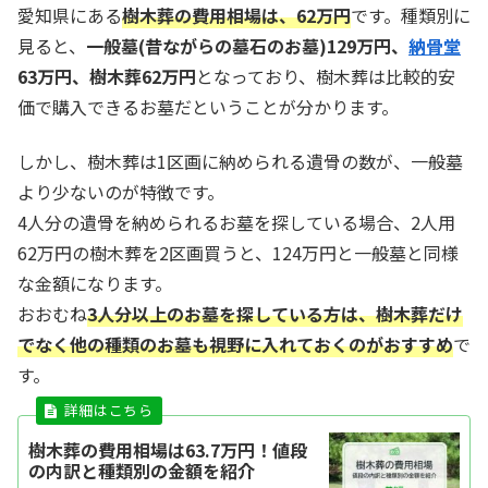
愛知県にある
樹木葬の費用相場は、62万円
です。種類別に
見ると、
一般墓(昔ながらの墓石のお墓)129万円、
納骨堂
6
3万円、樹木葬62万円
となっており、樹木葬は比較的安
価で購入できるお墓だということが分かります。
しかし、樹木葬は1区画に納められる遺骨の数が、一般墓
より少ないのが特徴です。
4人分の遺骨を納められるお墓を探している場合、2人用
62万円の樹木葬を2区画買うと、124万円と一般墓と同様
な金額になります。
おおむね
3人分以上のお墓を探している方は、樹木葬だけ
でなく他の種類のお墓も視野に入れておく
のがおすすめ
で
す。
樹木葬の費用相場は63.7万円！値段
の内訳と種類別の金額を紹介