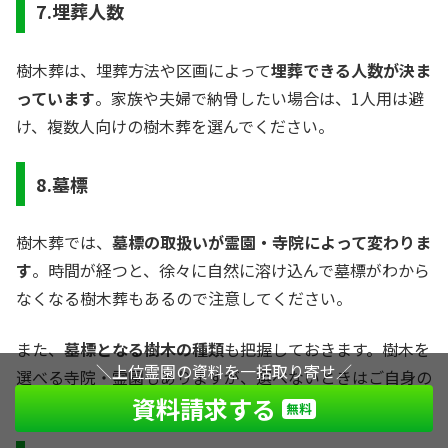
7.埋葬人数
樹木葬は、埋葬方法や区画によって
埋葬できる人数が決ま
っています
。家族や夫婦で納骨したい場合は、1人用は避
け、複数人向けの樹木葬を選んでください。
8.墓標
樹木葬では、
墓標の取扱いが霊園・寺院によって変わりま
す
。時間が経つと、徐々に自然に溶け込んで墓標がわから
なくなる樹木葬もあるので注意してください。
また、
墓標となる樹木の種類
も把握しておきます。樹木を
＼上位霊園の資料を一括取り寄せ／
選べる寺院・霊園もありますが、選べないときはご自身の
資料請求する
イメージとズレていないか確認しておきましょう。
無料