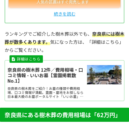
ランキングでご紹介した樹木葬以外でも、
奈良県には樹木
葬が数多くあります。
気になった方は、「詳細はこちら」
からご覧ください。
奈良県の樹木葬 12件／費用相場・口
コミ情報 - いいお墓【霊園掲載数
No.1】
奈良県の樹木葬をご紹介！お墓の種類や費用相
場、口コミ情報が満載。霊園・墓地をお探しなら
日本最大級のお墓ポータルサイト「いいお墓」に
お任せください。資料請求・見学予約・お墓の相
談はすべて無料！建墓のポイント、石材店の選び
方など、お墓探しに役立つ情報も提供中。
奈良県にある樹木葬の費用相場は「62万円」