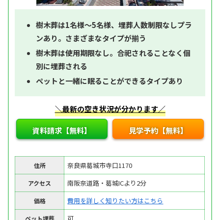
樹木葬は1名様～5名様、埋葬人数制限なしプラ
ンあり。さまざまなタイプが揃う
樹木葬は使用期限なし。合祀されることなく個
別に埋葬される
ペットと一緒に眠ることができるタイプあり
＼最新の空き状況が分かります／
資料請求【無料】
見学予約【無料】
奈良県葛城市寺口1170
住所
南阪奈道路・葛城ICより2分
アクセス
費用を詳しく知りたい方はこちら
価格
可
ペット埋葬