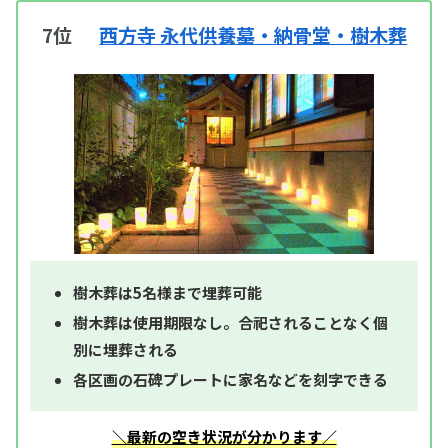
7位
西方寺 永代供養墓・納骨堂・樹木葬
樹木葬は5名様まで埋葬可能
樹木葬は使用期限なし。合祀されることなく個
別に埋葬される
各区画の石碑プレートに家名などを刻字できる
＼最新の空き状況が分かります／