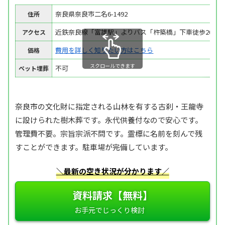
奈良県奈良市二名6-1492
住所
近鉄奈良線「富雄駅」よりバス「杵築橋」下車徒歩20分
アクセス
費用を詳しく知りたい方はこちら
価格
スクロールできます
不可
ペット埋葬
奈良市の文化財に指定される山林を有する古刹・王龍寺
に設けられた樹木葬です。永代供養付なので安心です。
管理費不要。宗旨宗派不問です。霊標に名前を刻んで残
すことができます。駐車場が完備しています。
＼最新の空き状況が分かります／
資料請求【無料】