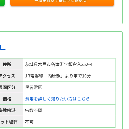
」
住所
茨城県水戸市谷津町字飯倉入352-4
アクセス
JR常磐線「内原駅」より車で10分
霊園区分
民営霊園
価格
費用を詳しく知りたい方はこちら
宗教宗派
宗教不問
ペット埋葬
不可