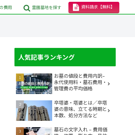
資料請求
【無料】
の
費用
霊園墓地
を探す
人気記事ランキング
お墓の値段と費用内訳–
永代使用料・墓石費用・
管理費の平均価格
卒塔婆・塔婆とは／卒塔
婆の意味、立てる時期と
本数、処分方法など
墓石の文字入れ – 費用価