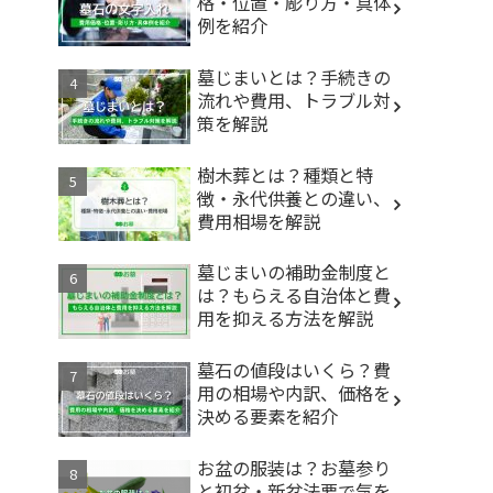
格・位置・彫り方・具体
例を紹介
墓じまいとは？手続きの
流れや費用、トラブル対
策を解説
樹木葬とは？種類と特
徴・永代供養との違い、
費用相場を解説
墓じまいの補助金制度と
は？もらえる自治体と費
用を抑える方法を解説
墓石の値段はいくら？費
用の相場や内訳、価格を
決める要素を紹介
お盆の服装は？お墓参り
と初盆・新盆法要で気を