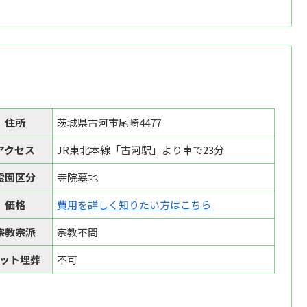
住所
茨城県古河市尾崎4477
アクセス
JR東北本線「古河駅」より車で23分
霊園区分
寺院墓地
価格
費用を詳しく知りたい方はこちら
宗教宗派
宗教不問
ット埋葬
不可