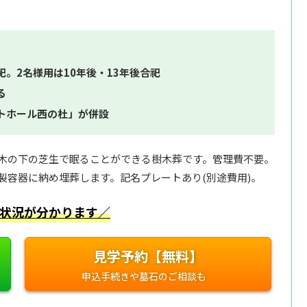
祀。2名様用は10年後・13年後合祀
る
トホール西の杜」が併設
木の下の芝生で眠ることができる樹木葬です。管理費不要。
製容器に納め埋葬します。記名プレートあり(別途費用)。
状況が分かります／
見学予約【無料】