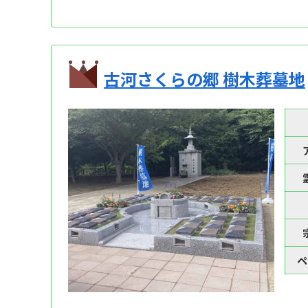
古河さくらの郷 樹木葬墓地
ペ