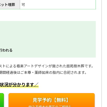
ペット埋葬
可
行われる
ストによる極楽アートデザインが施された庭苑樹木葬です。
期間経過後はご本尊・薬師如来の胎内に合祀されます。
状況が分かります／
見学予約【無料】