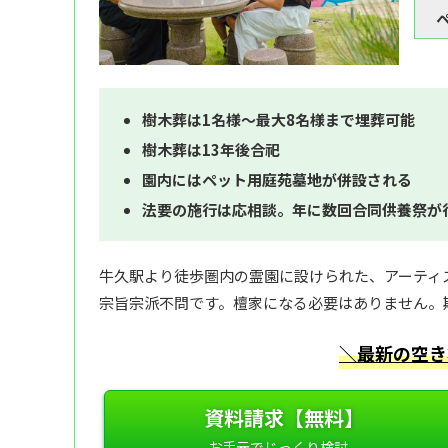
樹木葬は1名様～最大8名様まで埋葬可能
樹木葬は13年後合祀
園内にはペット用庭苑墓地が併設される
法要の施行は応相談。年に数回合同供養祭が
牛久駅より徒歩圏内の霊園に設けられた、アーティ
宗旨宗派不問です。檀家になる必要はありません。
＼最新の空き
資料請求【無料】