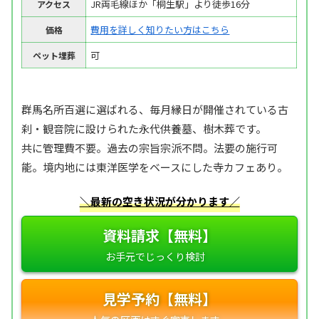
JR両毛線ほか「桐生駅」より徒歩16分
アクセス
費用を詳しく知りたい方はこちら
価格
可
ペット埋葬
群馬名所百選に選ばれる、毎月縁日が開催されている古
刹・観音院に設けられた永代供養墓、樹木葬です。
共に管理費不要。過去の宗旨宗派不問。法要の施行可
能。境内地には東洋医学をベースにした寺カフェあり。
＼最新の空き状況が分かります／
資料請求【無料】
見学予約【無料】