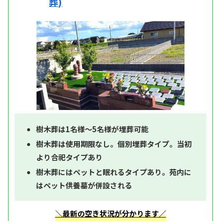
葬)
樹木葬は1名様～5名様が埋葬可能
樹木葬は使用期限なし。個別埋葬タイプ。当初
より合祀タイプあり
樹木葬にはペットと眠れるタイプあり。苑内に
はペット供養墓が併設される
＼最新の空き状況が分かります／