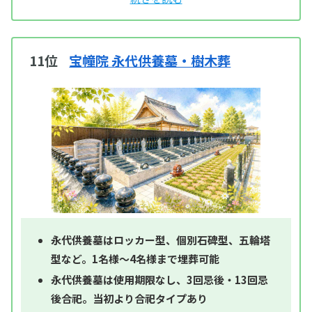
11位
宝幢院 永代供養墓・樹木葬
永代供養墓はロッカー型、個別石碑型、五輪塔
型など。1名様～4名様まで埋葬可能
永代供養墓は使用期限なし、3回忌後・13回忌
後合祀。当初より合祀タイプあり