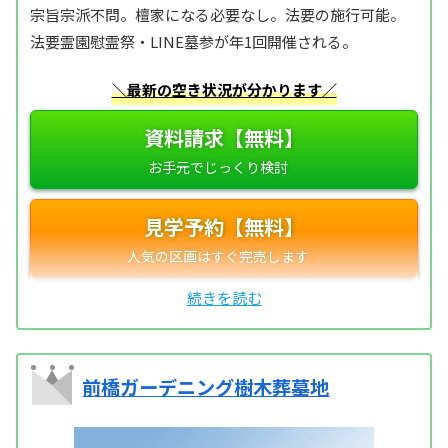
宗旨宗派不問。檀家になる必要なし。法要の施行可能。
法要霊園慰霊祭・LINE墓参が年1回開催される。
＼最新の空き状況が分かります／
資料請求【無料】
見学予約【無料】
前橋ガーデニング樹木葬墓地