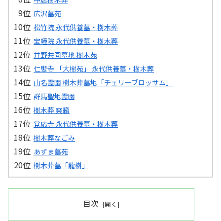
広沢墓苑
松竹院 永代供養墓・樹木葬
宝幢院 永代供養墓・樹木葬
井野共同墓地 樹木苑
仁叟寺 「大樹苑」 永代供養墓・樹木葬
山名霊園 樹木葬墓地「チェリーブロッサム」
群馬聖地霊園
樹木葬 爽籟
覚応寺 永代供養墓・樹木葬
樹木葬なごみ
あずま墓苑
樹木葬墓「龍樹」
目次