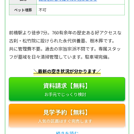
不可
ペット埋葬
前橋駅より徒歩7分。760有余年の歴史ある好アクセスな
古刹・松竹院に設けられた永代供養墓、樹木葬です。
共に管理費不要。過去の宗旨宗派不問です。専属スタッ
フが墓域を日々清掃管理しています。駐車場完備。
＼最新の空き状況が分かります／
資料請求【無料】
見学予約【無料】