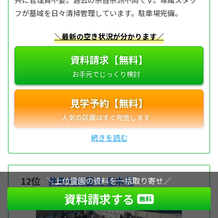
フが墓域を日々清掃管理しています。駐車場完備。
＼最新の空き状況が分かります／
資料請求【無料】
見学予約【無料】
12位
井野共同墓地 樹木苑
＼上位霊園の資料を一括取り寄せ／
資料請求する
無料