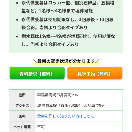
永代供養墓はロッカー型、個別石碑型、五輪塔
型など。1名様～4名様まで埋葬可能
永代供養墓は使用期限なし、3回忌後・13回忌
後合祀。当初より合祀タイプあり
樹木葬は1名様～4名様が埋葬可能。使用期限な
し。当初より合祀タイプあり
＼最新の空き状況が分かります／
資料請求【無料】
見学予約【無料】
群馬県高崎市鼻高町296
住所
JR信越本線「群馬八幡駅」より車で5分
アクセス
費用を詳しく知りたい方はこちら
価格
不可
ペット埋葬