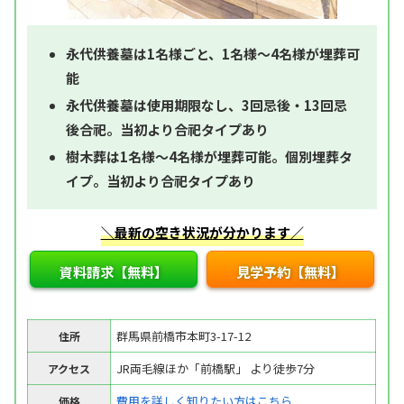
永代供養墓は1名様ごと、1名様～4名様が埋葬可
能
永代供養墓は使用期限なし、3回忌後・13回忌
後合祀。当初より合祀タイプあり
樹木葬は1名様～4名様が埋葬可能。個別埋葬タ
イプ。当初より合祀タイプあり
＼最新の空き状況が分かります／
資料請求【無料】
見学予約【無料】
群馬県前橋市本町3-17-12
住所
JR両毛線ほか「前橋駅」 より徒歩7分
アクセス
費用を詳しく知りたい方はこちら
価格