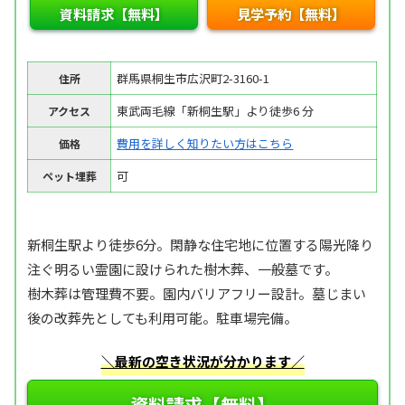
資料請求【無料】
見学予約【無料】
群馬県桐生市広沢町2-3160-1
住所
東武両毛線「新桐生駅」より徒歩6 分
アクセス
費用を詳しく知りたい方はこちら
価格
可
ペット埋葬
新桐生駅より徒歩6分。閑静な住宅地に位置する陽光降り
注ぐ明るい霊園に設けられた樹木葬、一般墓です。
樹木葬は管理費不要。園内バリアフリー設計。墓じまい
後の改葬先としても利用可能。駐車場完備。
＼最新の空き状況が分かります／
資料請求【無料】