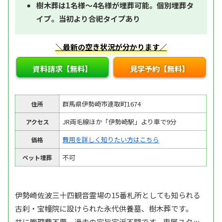
樹木葬は1名様～4名様が埋葬可能。個別埋葬タ
イプ。当初より合祀タイプあり
＼最新の空き状況が分かります／
資料請求【無料】
見学予約【無料】
群馬県伊勢崎市連取町1674
住所
JR両毛線ほか「伊勢崎駅」より車で9分
アクセス
費用を詳しく知りたい方はこちら
価格
不可
ペット埋葬
伊勢崎佐波三十四観音霊場の15番札所としても知られる
古刹・宝幢院に設けられた永代供養墓、樹木葬です。
共に管理費不要。過去の宗旨宗派不問です。専属スタッ