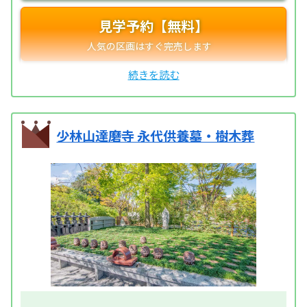
見学予約【無料】
少林山達磨寺 永代供養墓・樹木葬