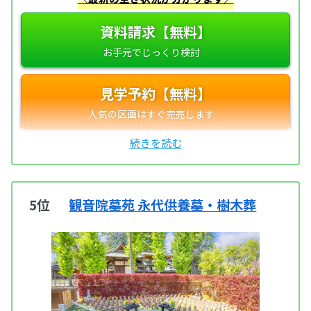
資料請求【無料】
見学予約【無料】
5位
観音院墓苑 永代供養墓・樹木葬