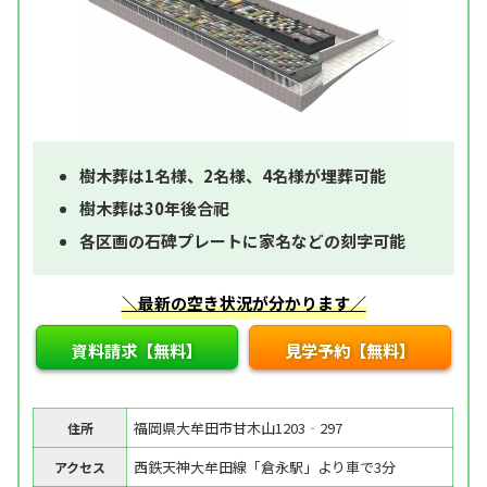
樹木葬は1名様、2名様、4名様が埋葬可能
樹木葬は30年後合祀
各区画の石碑プレートに家名などの刻字可能
＼最新の空き状況が分かります／
資料請求【無料】
見学予約【無料】
福岡県大牟田市甘木山1203‐297
住所
西鉄天神大牟田線「倉永駅」より車で3分
アクセス