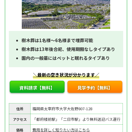
樹木葬は1名様～6名様まで埋葬可能
樹木葬は13年後合祀、使用期限なしタイプあり
園内の一般墓にはペットと眠れるタイプあり
＼最新の空き状況が分かります／
資料請求【無料】
見学予約【無料】
福岡県太宰府市大字大佐野807-128
住所
「都府楼前駅」「二日市駅」より無料送迎バス運行
アクセス
費用を詳しく知りたい方はこちら
価格