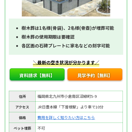
樹木葬は1名様(骨袋)、2名様(骨壺)が埋葬可能
樹木葬の使用期限は要確認
各区画の石碑プレートに家名などの刻字可能
＼最新の空き状況が分かります／
資料請求【無料】
見学予約【無料】
福岡県北九州市小倉南区沼緑町5-9
住所
JR日豊本線「下曽根駅」より車で10分
アクセス
費用を詳しく知りたい方はこちら
価格
不可
ペット埋葬