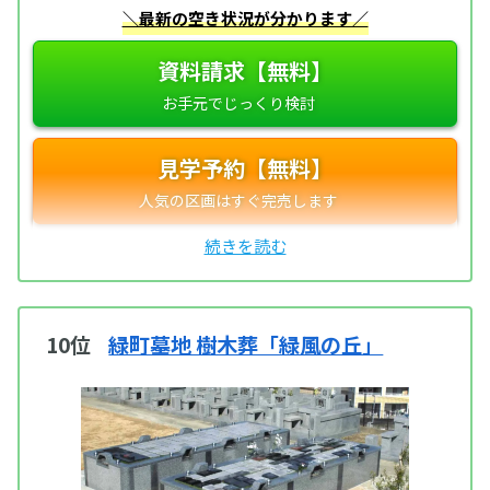
＼最新の空き状況が分かります／
資料請求【無料】
見学予約【無料】
10位
緑町墓地 樹木葬「緑風の丘」