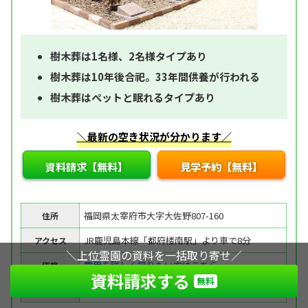
樹木葬は1名様、2名様タイプあり
樹木葬は10年後合祀。33年間供養が行われる
樹木葬はペットと眠れるタイプあり
＼最新の空き状況が分かります／
資料請求【無料】
見学予約【無料】
福岡県太宰府市大字大佐野807-160
住所
JR鹿児島本線「都府楼南駅」より車で8分
アクセス
＼上位霊園の資料を一括取り寄せ／
費用を詳しく知りたい方はこちら
価格
資料請求する
無料
可
ペット埋葬