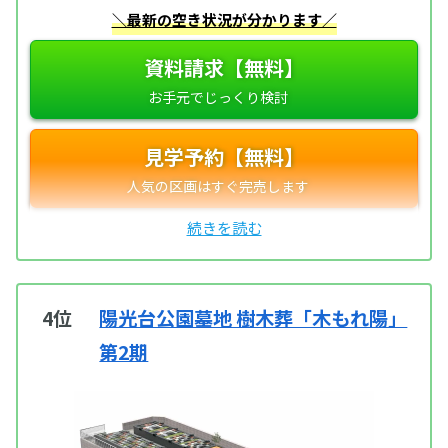
＼最新の空き状況が分かります／
資料請求【無料】
見学予約【無料】
4位
陽光台公園墓地 樹木葬「木もれ陽」
第2期