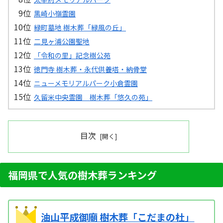
黒崎小嶺霊園
緑町墓地 樹木葬「緑風の丘」
二見ヶ浦公園聖地
「令和の里」記念樹公苑
徳門寺 樹木葬・永代供養塔・納骨堂
ニューメモリアルパーク小倉霊園
久留米中央霊園 樹木葬「悠久の苑」
目次
福岡県で人気の樹木葬ランキング
油山平成御廟 樹木葬「こだまの杜」