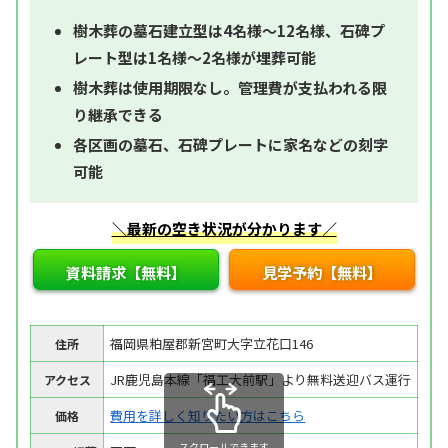
樹木葬の墓石建立型は4名様～12名様、石碑プ
レート型は1名様～2名様が埋葬可能
樹木葬は使用期限なし。管理費が支払われる限
り継承できる
各区画の墓石、石碑プレートに家名などの刻字
可能
＼最新の空き状況が分かります／
資料請求【無料】
見学予約【無料】
福岡県粕屋郡新宮町大字立花口146
住所
JR鹿児島本線「福工大前駅」より無料送迎バス運行
アクセス
費用を詳しく知りたい方はこちら
価格
スクロールできます