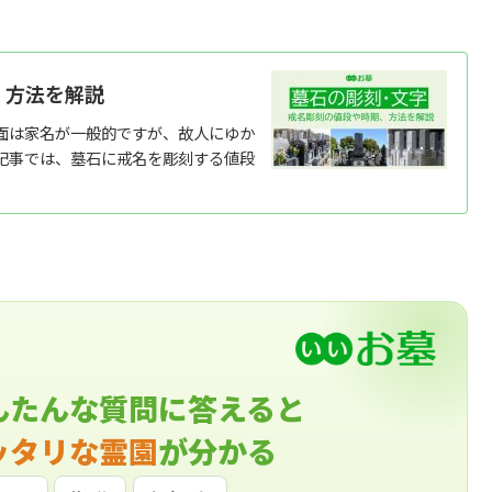
、方法を解説
面は家名が一般的ですが、故人にゆか
記事では、墓石に戒名を彫刻する値段
んたんな質問に答えると
ッタリな霊園
が分かる