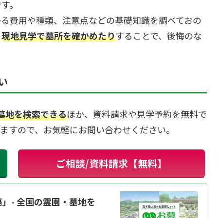
です。
かる費用や種類、注意点などの基礎知識を調べておの
、
現地見学で墓所を確かめたり
することで、後悔のな
い
・墓地を検索できる
ほか、資料請求や見学予約を無料で
きますので、お気軽にお問い合わせください。
ご相談/資料請求【無料】
」- 全国の霊園・墓地を