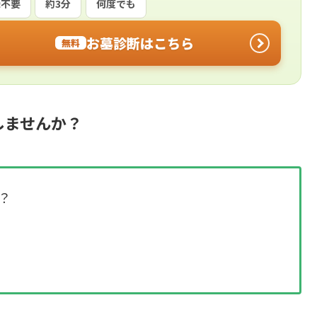
録不要
約3分
何度でも
お墓診断はこちら
無料
しませんか？
？