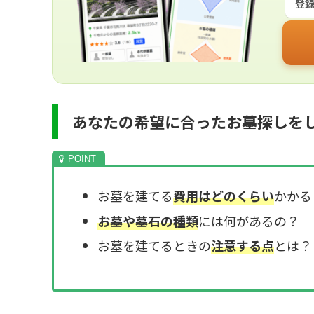
登
あなたの希望に合ったお墓探しを
お墓を建てる
費用はどのくらい
かかる
お墓や墓石の種類
には何があるの？
お墓を建てるときの
注意する点
とは？