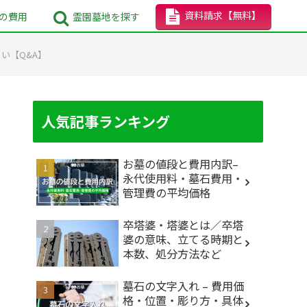
資料請求
【無料】
の
費用
霊園墓地
を探す
い【Q&A】
人気記事ランキング
お墓の値段と費用内訳–
永代使用料・墓石費用・
管理費の平均価格
卒塔婆・塔婆とは／卒塔
婆の意味、立てる時期と
本数、処分方法など
墓石の文字入れ – 費用価
格・位置・彫り方・具体