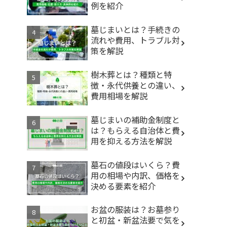
例を紹介
墓じまいとは？手続きの
流れや費用、トラブル対
策を解説
樹木葬とは？種類と特
徴・永代供養との違い、
費用相場を解説
墓じまいの補助金制度と
は？もらえる自治体と費
用を抑える方法を解説
墓石の値段はいくら？費
用の相場や内訳、価格を
決める要素を紹介
お盆の服装は？お墓参り
と初盆・新盆法要で気を