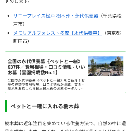
すめします。
サニープレイス松戸 樹木葬・永代供養殿
（千葉県松
戸市）
メモリアルフォレスト多摩【永代供養墓】
（東京都
町田市）
全国の永代供養墓《ペットと一緒》
837件／費用相場・口コミ情報 - いい
お墓【霊園掲載数No.1】
全国の永代供養墓《ペットと一緒》をご紹介！お
墓の種類や費用相場、口コミ情報が満載。霊園・
墓地をお探しなら日本最大級のお墓ポータルサイ
ト「いいお墓」にお任せください。資料請求・見
学予約・お墓の相談はすべて無料！建墓のポイン
ト、石材店の選び方など、お墓探しに役立つ情報
も提供中。
ペットと一緒に入れる樹木葬
樹木葬は近年注目を集めている供養方法で、自然の中に遺