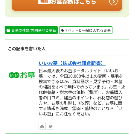
お墓診断はこちら
無料
お墓の種類/霊園墓地と墓石
#ペットと一緒に入れるお墓
この記事を書いた人
いいお墓（株式会社鎌倉新書）
日本最大級のお墓ポータルサイト「いいお
墓」では、全国10,000件以上の霊園・墓地を
検索できるほか、資料請求・見学予約・お墓
の相談をすべて無料で承っています。お墓・永
代供養墓・樹木葬の価格（費用）、お墓購入
者の口コミ、建墓のポイント、石材店の選び
方や、お墓の引越し（改葬）など、お墓に関
する情報も満載。霊園・墓地のことなら「い
いお墓」にお任せください。