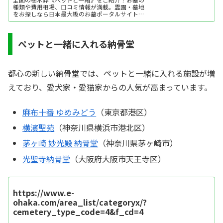
種類や費用相場、口コミ情報が満載。霊園・墓地
をお探しなら日本最大級のお墓ポータルサイト
「いいお墓」にお任せください。資料請求・見学
予約・お墓の相談はすべて無料！建墓のポイン
ト、石材店の選び方など、お墓探しに役立つ情報
も提供中。
ペットと一緒に入れる納骨堂
都心の新しい納骨堂では、ペットと一緒に入れる施設が増
えており、愛犬家・愛猫家からの人気が高まっています。
麻布十番 ゆめみどう
（東京都港区）
横濱聖苑
（神奈川県横浜市港北区）
茅ヶ崎 妙光殿 納骨堂
（神奈川県茅ヶ崎市）
光聖寺納骨堂
（大阪府大阪市天王寺区）
https://www.e-
ohaka.com/area_list/categoryx/?
cemetery_type_code=4&f_cd=4