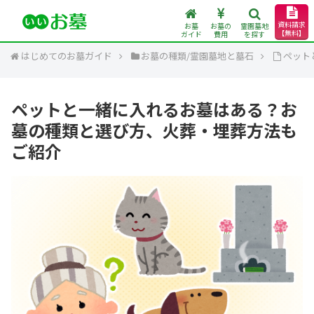
資料請求
お墓
お墓の
霊園墓地
【無料】
ガイド
費用
を探す
はじめてのお墓ガイド
お墓の種類/霊園墓地と墓石
ペット
ペットと一緒に入れるお墓はある？お
墓の種類と選び方、火葬・埋葬方法も
ご紹介