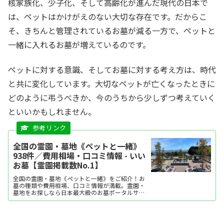
核家族化、少子化、そして高齢化が進んだ現代の日本で
は、ペットはかけがえのない大切な存在です。だからこ
そ、きちんと管理されているお墓が減る一方で、ペットと
一緒に入れるお墓が増えているのです。
ペットに対する意識、そしてお墓に対する考え方は、時代
と共に変化しています。大切なペットが亡くなったときに
どのように弔うべきか、今のうちから少しずつ考えていく
といいかもしれません。
全国の霊園・墓地《ペットと一緒》
938件／費用相場・口コミ情報 - いい
お墓【霊園掲載数No.1】
全国の霊園・墓地《ペットと一緒》をご紹介！お
墓の種類や費用相場、口コミ情報が満載。霊園・
墓地をお探しなら日本最大級のお墓ポータルサイ
ト「いいお墓」にお任せください。資料請求・見
学予約・お墓の相談はすべて無料！建墓のポイン
ト、石材店の選び方など、お墓探しに役立つ情報
も提供中。