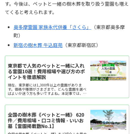
す。今後は、ペットと一緒の樹木葬を取り扱う霊園も増え
てくると考えられます。
奥多摩霊園 家族永代供養「さくら」
（東京都奥多摩
町）
新宿の樹木葬 牛込庭苑
（東京都新宿区）
東京都で人気のペットと一緒に入れ
る霊園10選！費用相場や選び方のポ
イントを徹底解説
現在、東京都には1,300件以上の霊園がありま
す。価格や種類がさまざまで、どんな霊園を選べ
ばよいか迷う方も多いですよね。本記事では、ペ
ットと一緒に眠ることができる、東京都で人気の
霊園をランキング形式でご紹介します。それぞれ
の特徴を分かりやすくまとめていますので、ぜひ
購入の際の参考にしてください。
全国の樹木葬《ペットと一緒》 620
件／費用相場・口コミ情報 - いいお
墓【霊園掲載数No.1】
全国の樹木葬《ペットと一緒》をご紹介！お墓の