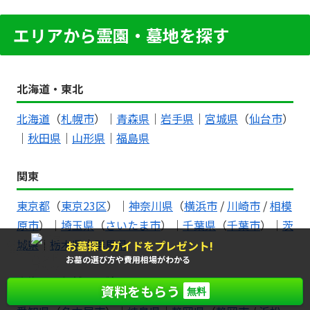
エリアから霊園・墓地を探す
北海道・東北
北海道
（
札幌市
）｜
青森県
｜
岩手県
｜
宮城県
（
仙台市
）
｜
秋田県
｜
山形県
｜
福島県
関東
東京都
（
東京23区
）｜
神奈川県
（
横浜市
/
川崎市
/
相模
原市
）｜
埼玉県
（
さいたま市
）｜
千葉県
（
千葉市
）｜
茨
城県
｜
栃木県
｜
群馬県
お墓探しガイドをプレゼント!
もれなく
全員に
お墓の選び方や費用相場がわかる
東海・甲信越・北陸
資料をもらう
無料