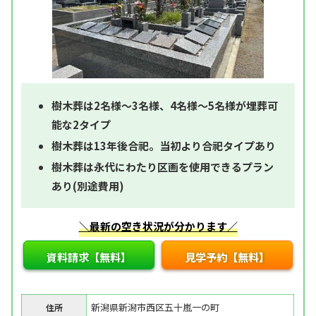
樹木葬は2名様～3名様、4名様～5名様が埋葬可
能な2タイプ
樹木葬は13年後合祀。当初より合祀タイプあり
樹木葬は永代にわたり区画を使用できるプラン
あり(別途費用)
＼最新の空き状況が分かります／
資料請求【無料】
見学予約【無料】
新潟県新潟市西区五十嵐一の町
住所