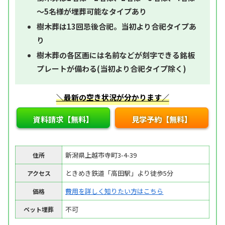
～5名様が埋葬可能なタイプあり
樹木葬は13回忌後合祀。当初より合祀タイプあ
り
樹木葬の各区画には名前などが刻字できる銘板
プレートが備わる(当初より合祀タイプ除く)
＼最新の空き状況が分かります／
資料請求【無料】
見学予約【無料】
新潟県上越市寺町3-4-39
住所
ときめき鉄道「高田駅」より徒歩5分
アクセス
費用を詳しく知りたい方はこちら
価格
不可
ペット埋葬