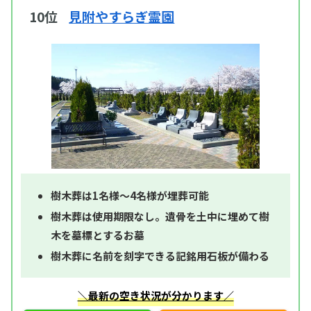
10位
見附やすらぎ霊園
樹木葬は1名様～4名様が埋葬可能
樹木葬は使用期限なし。遺骨を土中に埋めて樹
木を墓標とするお墓
樹木葬に名前を刻字できる記銘用石板が備わる
＼最新の空き状況が分かります／