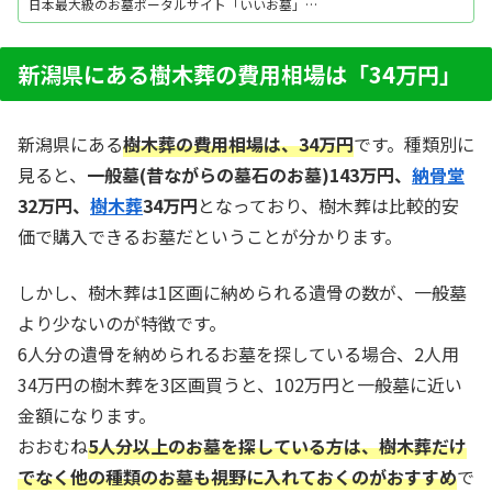
日本最大級のお墓ポータルサイト「いいお墓」に
お任せください。資料請求・見学予約・お墓の相
談はすべて無料！建墓のポイント、石材店の選び
方など、お墓探しに役立つ情報も提供中。
新潟県にある樹木葬の費用相場は「34万円」
新潟県にある
樹木葬の費用相場は、
34
万円
です。種類別に
見ると、
一般墓(昔ながらの墓石のお墓)
143
万円、
納骨堂
32
万円、
樹木葬
34
万円
となっており、樹木葬は比較的安
価で購入できるお墓だということが分かります。
しかし、樹木葬は1区画に納められる遺骨の数が、一般墓
より少ないのが特徴です。
6人分の遺骨を納められるお墓を探している場合、2人用
34万円の樹木葬を3区画買うと、102万円と一般墓に近い
金額になります。
おおむね
5人分以上のお墓を探している方は、樹木葬だけ
でなく他の種類のお墓も視野に入れておく
のがおすすめ
で