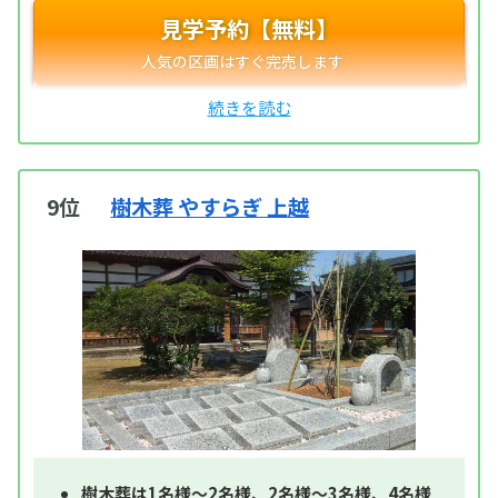
見学予約【無料】
9位
樹木葬 やすらぎ 上越
樹木葬は1名様～2名様、2名様～3名様、4名様