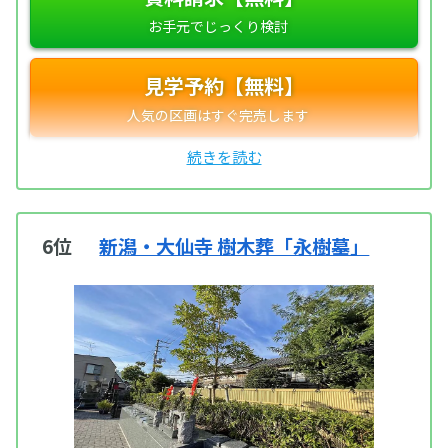
見学予約【無料】
6位
新潟・大仙寺 樹木葬「永樹墓」