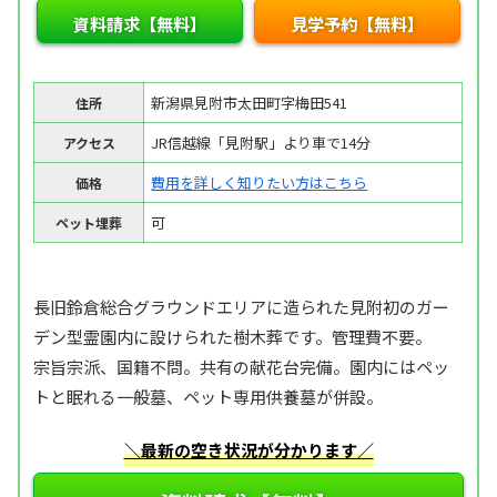
資料請求【無料】
見学予約【無料】
新潟県見附市太田町字梅田541
住所
JR信越線「見附駅」より車で14分
アクセス
費用を詳しく知りたい方はこちら
価格
可
ペット埋葬
長旧鈴倉総合グラウンドエリアに造られた見附初のガー
デン型霊園内に設けられた樹木葬です。管理費不要。
宗旨宗派、国籍不問。共有の献花台完備。園内にはペッ
トと眠れる一般墓、ペット専用供養墓が併設。
＼最新の空き状況が分かります／