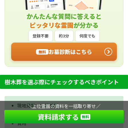
かんたんな質問に答えると
ピッタリな霊園
が分かる
登録不要
約3分
何度でも
お墓診断はこちら
無料
樹木葬を選ぶ際にチェックするべきポイント
現地見学・比較検討
＼上位霊園の資料を一括取り寄せ／
立地・交通アクセス
資料請求する
無料
費用