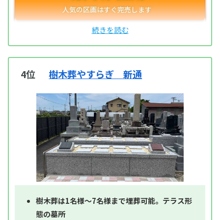
4位
樹木葬やすらぎ 新通
樹木葬は1名様～7名様まで埋葬可能。テラス形
態の墓所