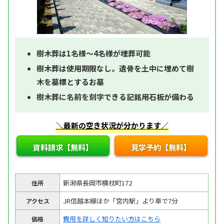
樹木葬は1名様～4名様が埋葬可能
樹木葬は使用期限なし。遺骨を土中に埋めて樹
木を墓標とするお墓
樹木葬に名前を刻字できる記銘用石板が備わる
＼最新の空き状況が分かります／
資料請求【無料】
見学予約【無料】
新潟県長岡市横枕町172
住所
JR信越本線ほか「宮内駅」より車で7分
アクセス
費用を詳しく知りたい方はこちら
価格