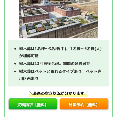
樹木葬は1名様～3名様(中)、1名様～6名様(大)
が埋葬可能
樹木葬は13回忌後合祀。期間の延長可能
樹木葬はペットと眠れるタイプあり。ペット専
用区画あり
＼最新の空き状況が分かります／
資料請求【無料】
見学予約【無料】