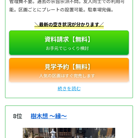
管理費不要。過去の宗旨宗派不問。友人同士での利用可
能。区画ごとにプレートの設置可能。駐車場完備。
＼最新の空き状況が分かります／
資料請求【無料】
見学予約【無料】
8位
樹木想 〜縁〜