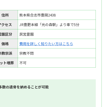
住所
熊本県合志市豊岡2438
アクセス
JR豊肥本線「光の森駅」より車で5分
霊園区分
民営霊園
価格
費用を詳しく知りたい方はこちら
宗教宗派
宗教不問
ット埋葬
不可
多数の遺骨を納めることが可能