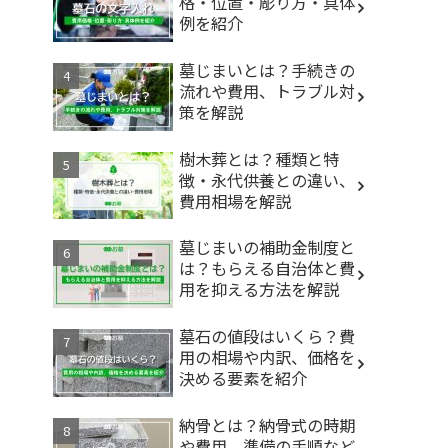
格・位置・彫り方・具体
例を紹介
墓じまいとは？手続きの
流れや費用、トラブル対
策を解説
樹木葬とは？種類と特
徴・永代供養との違い、
費用相場を解説
墓じまいの補助金制度と
は？もらえる自治体と費
用を抑える方法を解説
墓石の値段はいくら？費
用の相場や内訳、価格を
決める要素を紹介
納骨とは？納骨式の時期
や費用、準備の手順など