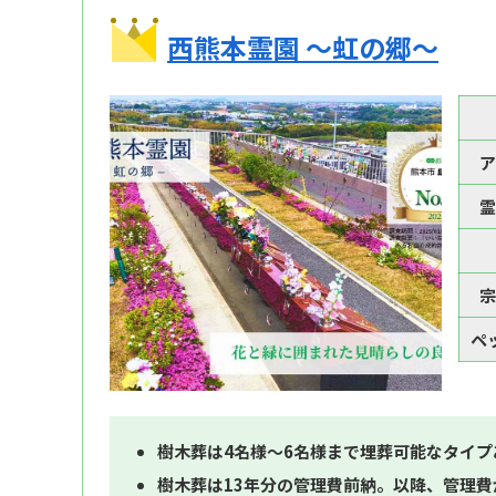
西熊本霊園 ～虹の郷～
ア
霊
宗
ペ
樹木葬は4名様～6名様まで埋葬可能なタイプ
樹木葬は13年分の管理費前納。以降、管理