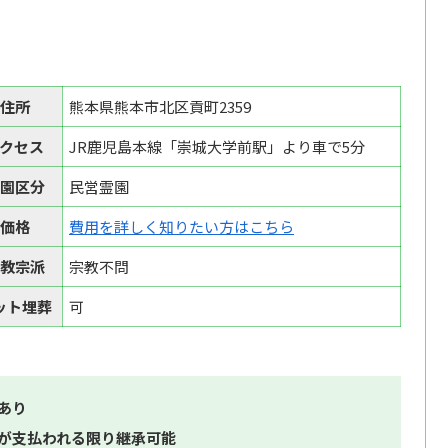
住所
熊本県熊本市北区貢町2359
クセス
JR鹿児島本線「崇城大学前駅」より車で5分
園区分
民営霊園
価格
費用を詳しく知りたい方はこちら
教宗派
宗教不問
ット埋葬
可
あり
費が支払われる限り継承可能