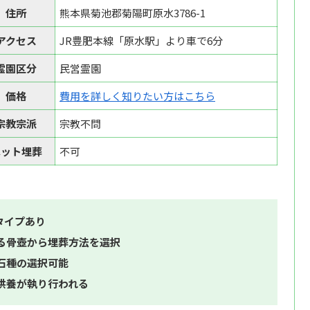
住所
熊本県菊池郡菊陽町原水3786-1
アクセス
JR豊肥本線「原水駅」より車で6分
霊園区分
民営霊園
価格
費用を詳しく知りたい方はこちら
宗教宗派
宗教不問
ペット埋葬
不可
タイプあり
る骨壺から埋葬方法を選択
石種の選択可能
供養が執り行われる