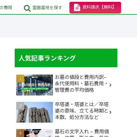
資料請求
【無料】
の
費用
霊園墓地
を探す
人気記事ランキング
お墓の値段と費用内訳–
永代使用料・墓石費用・
管理費の平均価格
卒塔婆・塔婆とは／卒塔
婆の意味、立てる時期と
本数、処分方法など
墓石の文字入れ – 費用価