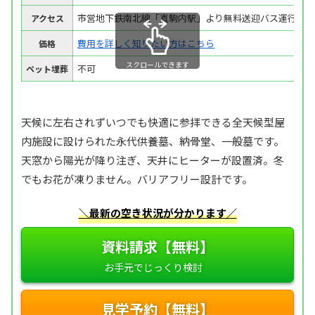
市営地下鉄南北線「真駒内駅」より無料送迎バス運行
アクセス
費用を詳しく知りたい方はこちら
価格
スクロールできます
不可
ペット埋葬
天候に左右されずいつでも快適に参拝できる全天候型屋
内施設に設けられた永代供養墓、納骨堂、一般墓です。
天窓から陽光が降り注ぎ、天井にヒーターが設置済。冬
でもお花が凍りません。バリアフリー設計です。
＼最新の空き状況が分かります／
資料請求【無料】
見学予約【無料】