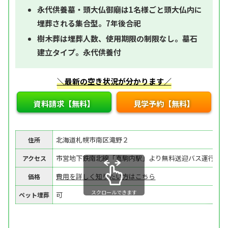
永代供養墓・頭大仏御廟は1名様ごと頭大仏内に
埋葬される集合型。7年後合祀
樹木葬は埋葬人数、使用期限の制限なし。墓石
建立タイプ。永代供養付
＼最新の空き状況が分かります／
資料請求【無料】
見学予約【無料】
北海道札幌市南区滝野２
住所
市営地下鉄南北線「真駒内駅」より無料送迎バス運行
アクセス
費用を詳しく知りたい方はこちら
価格
スクロールできます
可
ペット埋葬