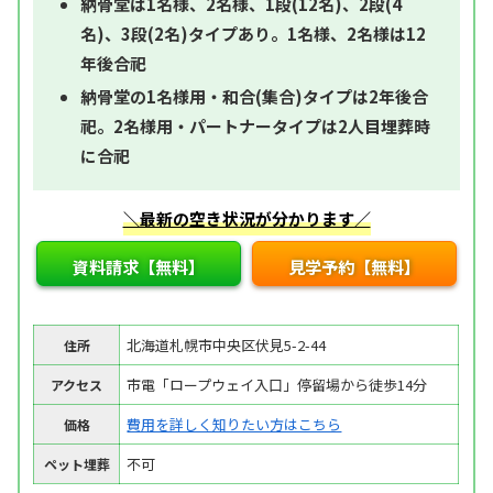
納骨堂は1名様、2名様、1段(12名)、2段(4
名)、3段(2名)タイプあり。1名様、2名様は12
年後合祀
納骨堂の1名様用・和合(集合)タイプは2年後合
祀。2名様用・パートナータイプは2人目埋葬時
に合祀
＼最新の空き状況が分かります／
資料請求【無料】
見学予約【無料】
北海道札幌市中央区伏見5-2-44
住所
市電「ロープウェイ入口」停留場から徒歩14分
アクセス
費用を詳しく知りたい方はこちら
価格
不可
ペット埋葬