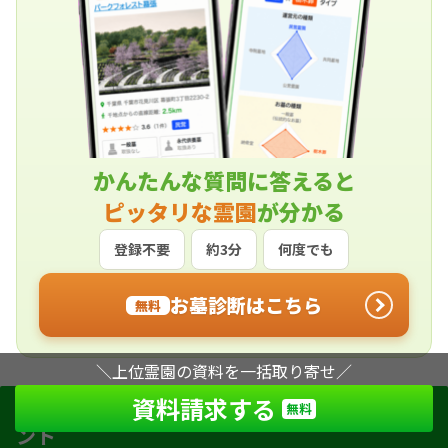
かんたんな質問に答えると
ピッタリな霊園
が分かる
登録不要
約3分
何度でも
お墓診断はこちら
無料
＼上位霊園の資料を一括取り寄せ／
資料請求する
永代供養墓を選ぶ際にチェックするべきポイ
無料
ント