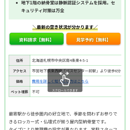
地下1階の納骨堂は静脈認証システムを採用。セ
キュリティ対策は万全
＼最新の空き状況が分かります／
資料請求【無料】
見学予約【無料】
北海道札幌市中央区南4条東4-5-1
住所
市営地下鉄東西線「バスセンター前駅」より徒歩6分
アクセス
費用を詳しく知りたい方はこちら
価格
スクロールできます
不可
ペット埋葬
最寄駅から徒歩圏内の好立地で、季節を問わずお参りで
きるロッカー式・仏壇式が揃う屋内型納骨堂です。
タイプにより管理費の設定が異なります。常駐スタッフ