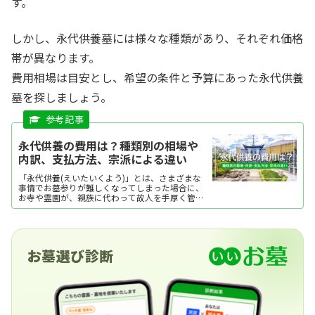
す。
しかし、永代供養墓には様々な種類があり、それぞれ価格
帯が異なります。
費用相場は目安とし、希望の条件と予算にあった永代供養
墓を探しましょう。
永代供養の費用は？種類別の相場や
内訳、支払方法、宗派による違い
「永代供養(えいたいくよう)」とは、さまざまな
事情でお墓参りが難しくなってしまった場合に、
お寺や霊園が、親族に代わって故人を手厚く管
理・供養してくれるというものです。 一般的に
は、墓所ごとに供養の回忌が定められており、一
定期間が過ぎた遺骨は「合祀墓(ごうしぼ・ごうし
ばか)」に移されますが、個別タイプもあります。
費用は埋葬形式やお墓の種類によっても異なり、
お墓選び診断
「2017年度 お墓の消費者全国実態調査」によれ
ば、永代使用料や墓石代のほか、工事代金など
諸々を合わせた平均額は92.1万円となっていま
す。 一般墓に比べて安価で、管理に安心感がある
ことから、納骨堂や樹木葬などと並んで、近年注
目されている様式です。