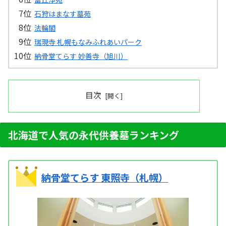
石狩はまなす墓苑
法輪閣
瑞現寺 札幌もなみふれあいパーク
納骨堂てらす 妙善寺（旭川）
目次
北海道で人気の永代供養墓ランキング
納骨堂てらす 東照寺（札幌）