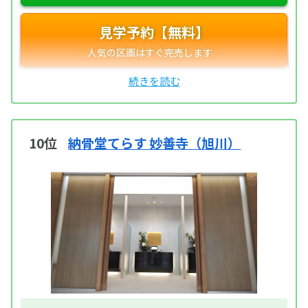
見学予約【無料】
10位
納骨堂てらす 妙善寺（旭川）