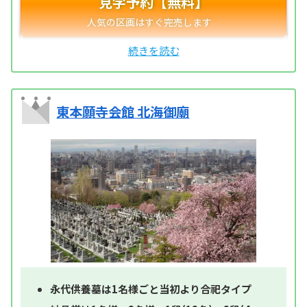
見学予約【無料】
東本願寺会館 北海御廟
永代供養墓は1名様ごと当初より合祀タイプ