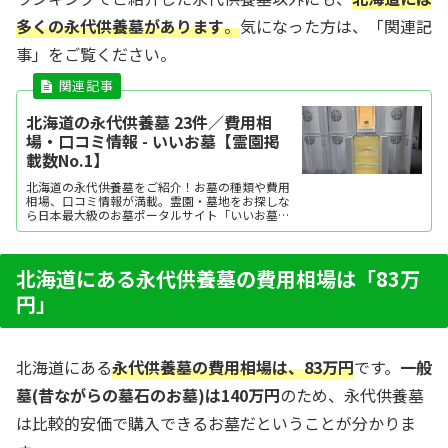
多くの永代供養墓があります
。
気になった方は、「関連記
事」をご覧ください。
北海道の永代供養墓 23件／費用相
場・口コミ情報 - いいお墓【霊園掲
載数No.1】
北海道の永代供養墓をご紹介！お墓の種類や費用
相場、口コミ情報が満載。霊園・墓地をお探しな
ら日本最大級のお墓ポータルサイト「いいお墓」
にお任せください。資料請求・見学予約・お墓の
相談はすべて無料！建墓のポイント、石材店の選
び方など、お墓探しに役立つ情報も提供中。
北海道にある永代供養墓の費用相場は「83万
円」
北海道にある
永代供養墓の費用相場は、83万円
です。
一般
墓(昔ながらの墓石のお墓)は140万円
のため、永代供養墓
は比較的安価で購入できるお墓だということが分かりま