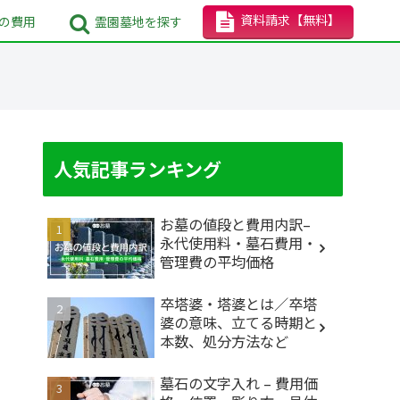
資料請求
【無料】
の
費用
霊園墓地
を探す
人気記事ランキング
お墓の値段と費用内訳–
永代使用料・墓石費用・
管理費の平均価格
卒塔婆・塔婆とは／卒塔
婆の意味、立てる時期と
本数、処分方法など
墓石の文字入れ – 費用価