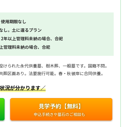
。使用期限なし
限なし。土に還るプラン
。2年以上管理料未納の場合、合祀
以上管理料未納の場合、合祀
設けられた永代供養墓、樹木葬、一般墓です。国籍不問。
共葬区画あり。法要施行可能。春・秋彼岸に合同供養。
状況が分かります／
見学予約【無料】