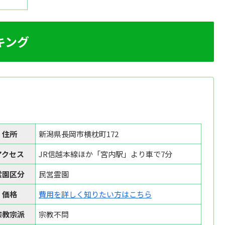
キング
住所
新潟県長岡市横枕町172
アクセス
JR信越本線ほか「宮内駅」より車で7分
霊園区分
民営霊園
価格
費用を詳しく知りたい方はこちら
宗教宗派
宗教不問