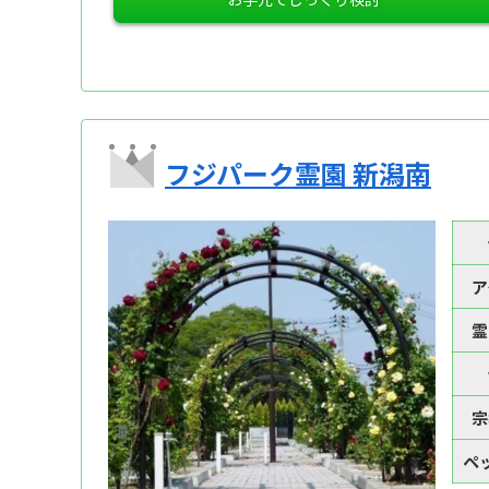
フジパーク霊園 新潟南
ア
霊
宗
ペ