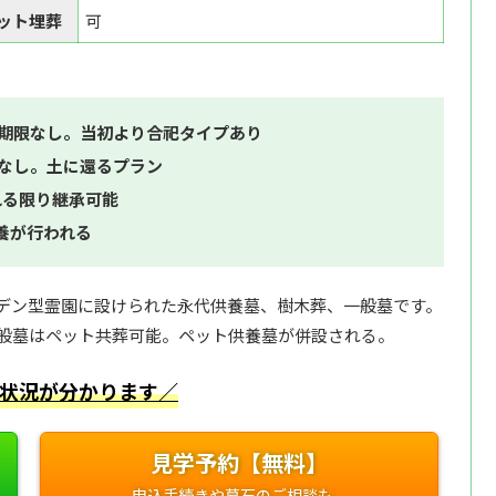
ット埋葬
可
用期限なし。当初より合祀タイプあり
限なし。土に還るプラン
れる限り継承可能
養が行われる
デン型霊園に設けられた永代供養墓、樹木葬、一般墓です。
般墓はペット共葬可能。ペット供養墓が併設される。
状況が分かります／
見学予約【無料】