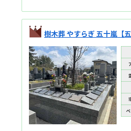
樹木葬 やすらぎ 五十嵐【
ペ