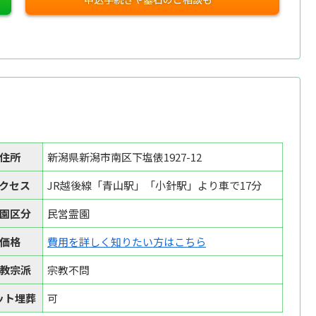
住所
新潟県新潟市南区下塩俵1927-12
クセス
JR越後線「青山駅」「小針駅」より車で17分
園区分
民営霊園
価格
費用を詳しく知りたい方はこちら
教宗派
宗教不問
ット埋葬
可