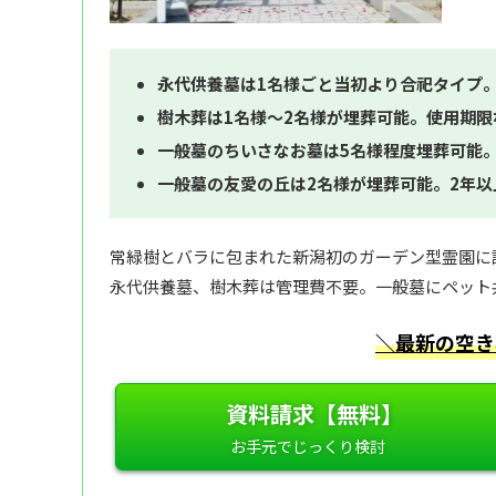
永代供養墓は1名様ごと当初より合祀タイプ
樹木葬は1名様～2名様が埋葬可能。使用期
一般墓のちいさなお墓は5名様程度埋葬可能
一般墓の友愛の丘は2名様が埋葬可能。2年
常緑樹とバラに包まれた新潟初のガーデン型霊園に
永代供養墓、樹木葬は管理費不要。一般墓にペット
＼最新の空き
資料請求【無料】