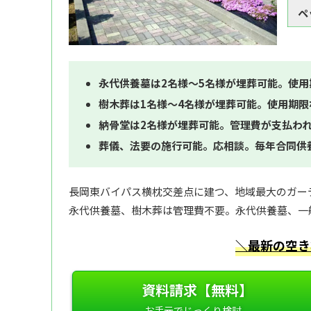
ペ
永代供養墓は2名様～5名様が埋葬可能。使
樹木葬は1名様～4名様が埋葬可能。使用期
納骨堂は2名様が埋葬可能。管理費が支払わ
葬儀、法要の施行可能。応相談。毎年合同供
長岡東バイパス横枕交差点に建つ、地域最大のガー
永代供養墓、樹木葬は管理費不要。永代供養墓、一
＼最新の空き
資料請求【無料】