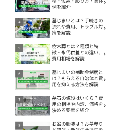
格・位置・彫り方・具体
例を紹介
墓じまいとは？手続きの
流れや費用、トラブル対
策を解説
樹木葬とは？種類と特
徴・永代供養との違い、
費用相場を解説
墓じまいの補助金制度と
は？もらえる自治体と費
用を抑える方法を解説
墓石の値段はいくら？費
用の相場や内訳、価格を
決める要素を紹介
お盆の服装は？お墓参り
と初盆・新盆法要で気を