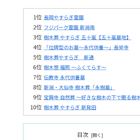
長岡やすらぎ霊園
フジパーク霊園 新潟南
樹木葬 やすらぎ 五十嵐【五十嵐墓地】
「位牌型のお墓〜永代供養〜」長栄寺
樹木葬やすらぎ 新通
樹木想 福照 ～ふくてらす～
伝教寺 永代供養墓
新潟・大仙寺 樹木葬「永樹墓」
宝興寺 自然葬 ～好きな樹木の下で眠る樹
樹木葬 やすらぎ 新発田
目次