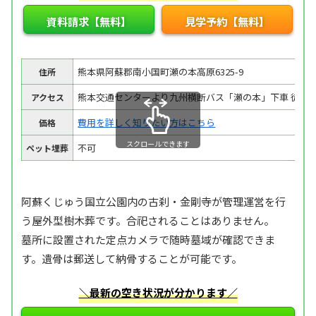
資料請求【無料】
見学予約【無料】
熊本県阿蘇郡南小国町瀬の本高原6325-9
住所
熊本交通センターより九州横断バス「瀬の本」下車 徒歩5
アクセス
費用を詳しく知りたい方はこちら
価格
スクロールできます
不可
ペット埋葬
阿蘇くじゅう国立公園内の古刹・金剛寺が管理運営を行
う屋外型樹木葬です。合祀されることはありません。
墓所に設置された定点カメラで随時墓域が確認できま
す。遺骨は郵送して納骨することが可能です。
＼最新の空き状況が分かります／