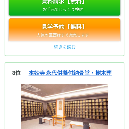
資料請求【無料】
見学予約【無料】
8位
本妙寺 永代供養付納骨堂・樹木葬