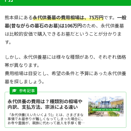
熊本県にある
永代供養墓の費用相場は、75万円
です。
一般
墓(昔ながらの墓石のお墓)は106万円
のため、永代供養墓
は比較的安価で購入できるお墓だということが分かりま
す。
しかし、永代供養墓には様々な種類があり、それぞれ価格
帯が異なります。
費用相場は目安とし、希望の条件と予算にあった永代供養
墓を探しましょう。
永代供養の費用は？種類別の相場や
内訳、支払方法、宗派による違い
「永代供養(えいたいくよう)」とは、さまざまな
事情でお墓参りが難しくなってしまった場合に、
お寺や霊園が、親族に代わって故人を手厚く管
理・供養してくれるというものです。 一般的に
は、墓所ごとに供養の回忌が定められており、一