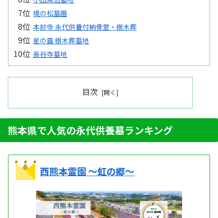
境の松墓園
本妙寺 永代供養付納骨堂・樹木葬
星の露 樹木葬墓地
長谷寺墓地
目次
熊本県で人気の永代供養墓ランキング
西熊本霊園 ～虹の郷～