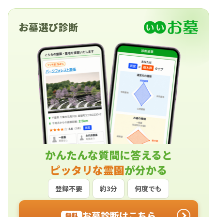
定期間が過ぎた遺骨は「合祀墓(ごうしぼ・ごうし
ばか)」に移されますが、個別タイプもあります。
費用は埋葬形式やお墓の種類によっても異なり、
お墓選び診断
「2017年度 お墓の消費者全国実態調査」によれ
ば、永代使用料や墓石代のほか、工事代金など
諸々を合わせた平均額は92.1万円となっていま
す。 一般墓に比べて安価で、管理に安心感がある
ことから、納骨堂や樹木葬などと並んで、近年注
目されている様式です。
かんたんな質問に答えると
ピッタリな霊園
が分かる
登録不要
約3分
何度でも
お墓診断はこちら
無料