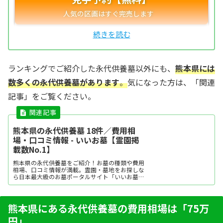
ランキングでご紹介した永代供養墓以外にも、
熊本県には
数多くの永代供養墓があります
。
気になった方は、「関連
記事」をご覧ください。
熊本県の永代供養墓 18件／費用相
場・口コミ情報 - いいお墓【霊園掲
載数No.1】
熊本県の永代供養墓をご紹介！お墓の種類や費用
相場、口コミ情報が満載。霊園・墓地をお探しな
ら日本最大級のお墓ポータルサイト「いいお墓」
にお任せください。資料請求・見学予約・お墓の
相談はすべて無料！建墓のポイント、石材店の選
び方など、お墓探しに役立つ情報も提供中。
熊本県にある永代供養墓の費用相場は「75万
円」