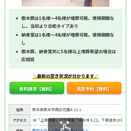
樹木葬は1名様～4名様が埋葬可能。使用期限な
し。当初より合祀タイプあり
納骨堂は1名様～4名様が埋葬可能。使用期限な
し
樹木葬、納骨堂共に5名様以上埋葬希望の場合は
応相談
＼最新の空き状況が分かります／
資料請求【無料】
見学予約【無料】
熊本県熊本市西区花園4-13-1
住所
JR「上熊本駅」より市電「本妙寺入口」下車徒歩15分
アクセス
費用を詳しく知りたい方はこちら
価格