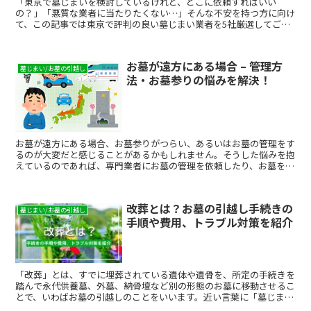
「東京で墓じまいを検討しているけれど、どこに依頼すればいい
の？」「悪質な業者に当たりたくない…」そんな不安を持つ方に向け
て、この記事では東京で評判の良い墓じまい業者を5社厳選してご紹
介します。費用相場・選び方・比較ポイントまでまとめています...
お墓が遠方にある場合 – 管理方
墓じまい/お墓の引越し
法・お墓参りの悩みを解決！
お墓が遠方にある場合、お墓参りがつらい、あるいはお墓の管理をす
るのが大変だと感じることがあるかもしれません。そうした悩みを抱
えているのであれば、専門業者にお墓の管理を依頼したり、お墓を移
転したりすることで解決できる可能性があります。これらの方法につ
いて詳しく紹介していますので、ぜひ参考にしてください。
改葬とは？お墓の引越し手続きの
墓じまい/お墓の引越し
手順や費用、トラブル対策を紹介
「改葬」とは、すでに埋葬されている遺体や遺骨を、所定の手続きを
踏んで永代供養墓、外墓、納骨壇など別の形態のお墓に移動させるこ
とで、いわばお墓の引越しのことをいいます。近い言葉に「墓じま
い」がありますが、お墓を撤去して更地に戻すことを墓じまい、現在