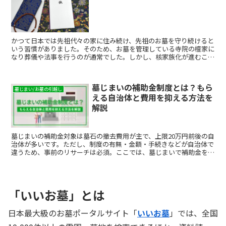
を避けるための選択肢と費用などについて解説していきます。
かつて日本では先祖代々の家に住み続け、先祖のお墓を守り続けると
いう習慣がありました。そのため、お墓を管理している寺院の檀家に
なり葬儀や法事を行うのが通常でした。しかし、核家族化が進むこと
で、そのありかたにも変化が見られています。檀家であるこ...
墓じまいの補助金制度とは？もら
墓じまい/お墓の引越し
える自治体と費用を抑える方法を
解説
墓じまいの補助金対象は墓石の撤去費用が主で、上限20万円前後の自
治体が多いです。ただし、制度の有無・金額・手続きなどが自治体で
違うため、事前のリサーチは必須。ここでは、墓じまいで補助金をも
らう方法や手続きの手順、費用を抑える方法などを解説します。
「いいお墓」とは
日本最大級のお墓ポータルサイト「
いいお墓
」では、全国