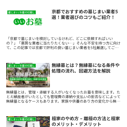
とは異なるお墓に遺骨を移動させることを改葬と呼びます。 改葬許
可証の発行に改葬許可申請書などの書類や手続きが必要なほか、元の
京都でおすすめの墓じまい業者5
お墓で行う供養・抜魂式（魂抜き）、移転先で行う納骨式や開眼供養
墓じまい/お墓の引越し
選！業者選びのコツもご紹介！
など、改葬にはいくつかの手順があります。また、土葬から改葬する
際には火葬が必要となります。 そこで今回は、改葬の詳しい流れや
マナー、改葬が近年急増している理由、改葬にかかる費用などについ
てご紹介します。
「京都で墓じまいを検討しているけれど、どこに依頼すればいい
の？」「悪質な業者に当たりたくない…」そんな不安を持つ方に向け
て、この記事では京都で評判の良い墓じまい業者を5社厳選してご紹
介します。費用相場・選び方・比較ポイントまでまとめています...
無縁墓とは？無縁墓になる条件や
墓じまい/お墓の引越し
処理の流れ、回避方法を解説
無縁墓とは、管理・承継する人がいなくなったお墓を意味します。た
とえ縁故者がいたとしても管理費の滞納や支払いの拒否などによって
無縁墓となるケースもあります。家族や供養のあり方の変化から無縁
墓の数は年々増加し、撤去費用などが大きな社会問題となっていま
す。近年では、将来無縁墓になってしまう事態を避けるため、または
子孫の負担を軽減するために、お墓の整理を行う家族も増えてきまし
檀家のやめ方 – 離檀の方法と檀家
た。いわゆる「墓じまい」や永代供養墓への改葬など、先祖供養の方
墓じまい/お墓の引越し
のメリット・デメリット
法も多様化してきています。ここでは無縁墓の扱いに加えて、無縁化