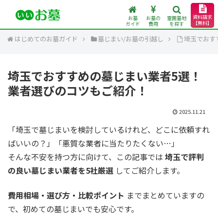
資料請求
お墓
お墓の
霊園墓地
【無料】
ガイド
費用
を探す
はじめてのお墓ガイド
墓じまい/お墓の引越し
埼玉でおす
埼玉でおすすめの墓じまい業者5選！
業者選びのコツもご紹介！
2025.11.21
「埼玉で墓じまいを検討しているけれど、どこに依頼すれ
ばいいの？」「悪質な業者に当たりたくない…」
そんな不安を持つ方に向けて、この記事では
埼玉で評判
の良い墓じまい業者を5社厳選
してご紹介します。
費用相場・選び方・比較ポイント
までまとめていますの
で、初めての墓じまいでも安心です。