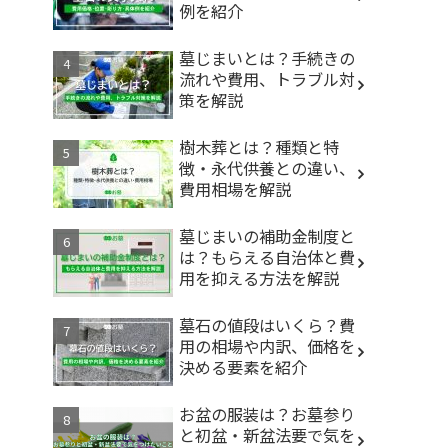
例を紹介
墓じまいとは？手続きの
流れや費用、トラブル対
策を解説
樹木葬とは？種類と特
徴・永代供養との違い、
費用相場を解説
墓じまいの補助金制度と
は？もらえる自治体と費
用を抑える方法を解説
墓石の値段はいくら？費
用の相場や内訳、価格を
決める要素を紹介
お盆の服装は？お墓参り
と初盆・新盆法要で気を