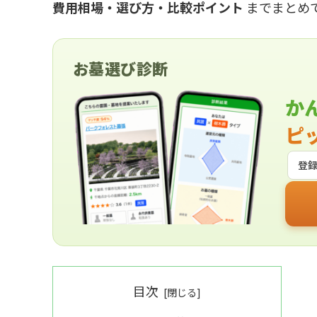
費用相場・選び方・比較ポイント
までまとめ
お墓選び診断
か
ピ
登
目次