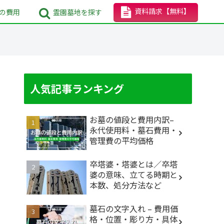
資料請求
【無料】
の
費用
霊園墓地
を探す
人気記事ランキング
お墓の値段と費用内訳–
永代使用料・墓石費用・
管理費の平均価格
卒塔婆・塔婆とは／卒塔
婆の意味、立てる時期と
本数、処分方法など
墓石の文字入れ – 費用価
格・位置・彫り方・具体