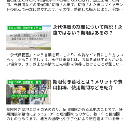
用、外柵用などの用途別に切断されます。切断された後はダイヤモン
ドの砥石で丹念に磨かれます。その後、熟練した職人により、手加工
によって依頼された形状に仕上げます。1.切断採石場で切り...
永代供養の期間について解説！永
お墓の種類/霊園墓地と墓石
遠ではない？期限はあるの？
「永代供養墓」という言葉を耳にしたり、広告などで目にした方もい
らっしゃることでしょう。永代供養墓とは、お墓を承継する人がいな
い場合や、さまざまな事情でご先祖様を供養し続けることが難しい場
合に、寺院や霊園などが遺族に代わって管理・供養し続けて...
期限付き墓地とは？メリットや費
お墓の種類/霊園墓地と墓石
用相場、使用期間などを紹介
期限付き墓地とはその名の通り、使用期限がある墓地のことです。使
用期限は墓地によって2、3年と短期間のものから、数十年と長期間
のものもあります。地方の過疎化や少子化により現在増えている無縁
墓地を解消する手段としても注目されている新しい形態のお墓です。
期限付き墓地を使うメリットや使用にかかる費用について詳しくまと