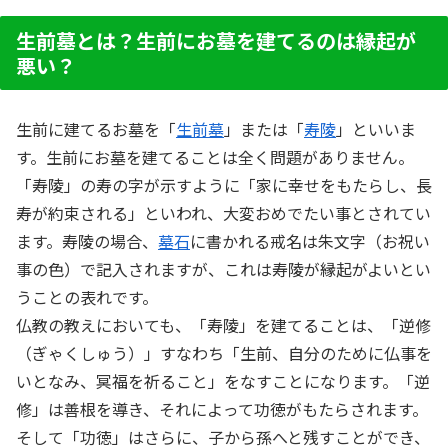
生前墓とは？生前にお墓を建てるのは縁起が
悪い？
生前に建てるお墓を「
生前墓
」または「
寿陵
」といいま
す。生前にお墓を建てることは全く問題がありません。
「寿陵」の寿の字が示すように「家に幸せをもたらし、長
寿が約束される」といわれ、大変おめでたい事とされてい
ます。寿陵の場合、
墓石
に書かれる戒名は朱文字（お祝い
事の色）で記入されますが、これは寿陵が縁起がよいとい
うことの表れです。
仏教の教えにおいても、「寿陵」を建てることは、「逆修
（ぎゃくしゅう）」すなわち「生前、自分のために仏事を
いとなみ、冥福を祈ること」をなすことになります。「逆
修」は善根を導き、それによって功徳がもたらされます。
そして「功徳」はさらに、子から孫へと残すことができ、