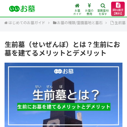
資料請求
お墓
お墓の
霊園墓地
【無料】
ガイド
費用
を探す
はじめてのお墓ガイド
お墓の種類/霊園墓地と墓石
生前墓
生前墓（せいぜんぼ）とは？生前にお
墓を建てるメリットとデメリット