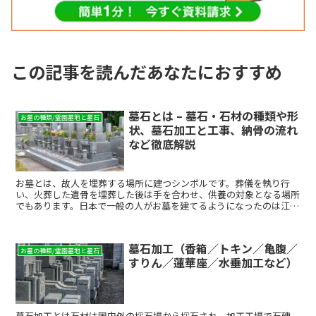
この記事を読んだあなたにおすすめ
墓石とは – 墓石・石材の種類や形
お墓の種類/霊園墓地と墓石
状、墓石加工と工事、納骨の流れ
など徹底解説
お墓とは、故人を埋葬する場所に建つシンボルです。葬儀を執り行
い、火葬した遺骨を埋葬した後は手を合わせ、供養の対象となる場所
でもあります。日本で一般の人がお墓を建てるようになったのは江戸
時代からだといわれています。霊園、墓地、墓所などお墓を指...
墓石加工（香箱／トキン／亀腹／
お墓の種類/霊園墓地と墓石
すりん／蓮華座／水垂加工など）
墓石加工とは石材は国内外の採石場から採石され、加工工場で石碑