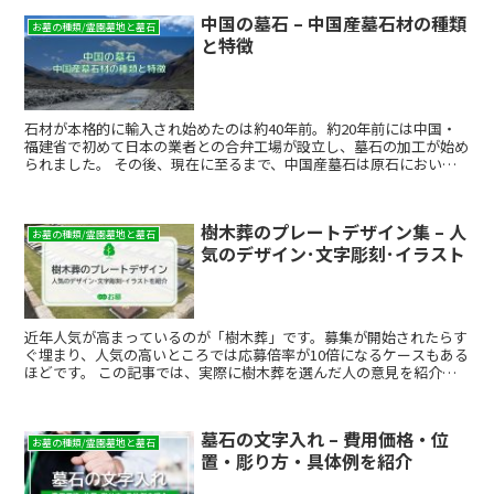
めました。
中国の墓石 – 中国産墓石材の種類
お墓の種類/霊園墓地と墓石
と特徴
石材が本格的に輸入され始めたのは約40年前。約20年前には中国・
福建省で初めて日本の業者との合弁工場が設立し、墓石の加工が始め
られました。 その後、現在に至るまで、中国産墓石は原石において
も製品においても、国内産とは大きな価格差を有し、品質面でも急速
に改善されつつあるため、現在では墓石や外柵などの製品は圧倒的に
中国産が多くなっています。
樹木葬のプレートデザイン集 – 人
お墓の種類/霊園墓地と墓石
気のデザイン･文字彫刻･イラスト
近年人気が高まっているのが「樹木葬」です。募集が開始されたらす
ぐ埋まり、人気の高いところでは応募倍率が10倍になるケースもある
ほどです。 この記事では、実際に樹木葬を選んだ人の意見を紹介し
ます。
墓石の文字入れ – 費用価格・位
お墓の種類/霊園墓地と墓石
置・彫り方・具体例を紹介