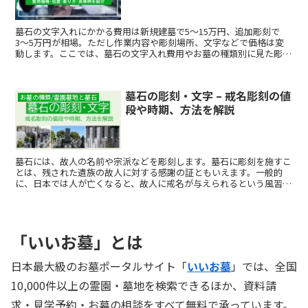
墓石の文字入れにかかる費用は新規建墓で5〜15万円、追加彫刻で
3〜5万円が相場。ただし作業内容や彫刻場所、文字などで価格は変
動します。ここでは、墓石の文字入れ費用やお墓の種類別に見た彫刻
の場所、文字の例などを紹介します。
墓石の彫刻・文字 – 戒名彫刻の値
お墓の種類/霊園墓地と墓石
段や時期、方法を解説
墓石には、故人の名前や宗派などを彫刻します。墓石に彫刻を施すこ
とは、残された遺族の故人に対する感謝の証ともいえます。一般的
に、日本では人が亡くなると、故人に戒名が与えられるという風習が
あります。戒名とは、俗名を捨てて新しい名前を得ることで、本当の
意味での仏教徒となるために与えられるものです。ではこの戒名を授
かったら、いつ墓石に彫刻すればよいのでしょうか。今回はそんな疑
問にお答えするために、戒名を彫刻する時期や方法、その価格につい
「いいお墓」とは
てまとめてみました。和型・洋型などお墓の種類によって刻む内容が
異なる点や、お墓に刻む文字の書体などについてもご紹介しますの
で、ぜひ参考にしてみてください。
日本最大級のお墓ポータルサイト「
いいお墓
」では、全国
10,000件以上の霊園・墓地を検索できるほか、資料請
求・見学予約・お墓の相談をすべて無料で承っています。