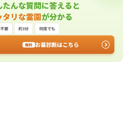
んたんな質問に答えると
ッタリな霊園
が分かる
録不要
約3分
何度でも
お墓診断はこちら
無料