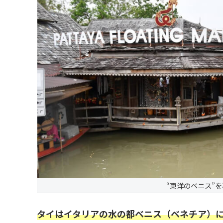
“東洋のベニス”
タイはイタリアの水の都ベニス（ベネチア）に