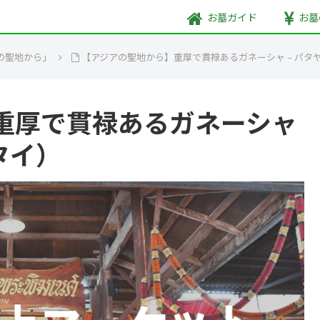
お墓
ガイド
お墓
の聖地から」
【アジアの聖地から】重厚で貫禄あるガネーシャ – パタ
重厚で貫禄あるガネーシャ
タイ）