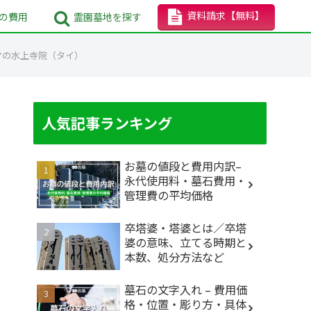
資料請求
【無料】
の
費用
霊園墓地
を探す
ヤの水上寺院（タイ）
人気記事ランキング
お墓の値段と費用内訳–
永代使用料・墓石費用・
管理費の平均価格
卒塔婆・塔婆とは／卒塔
婆の意味、立てる時期と
本数、処分方法など
墓石の文字入れ – 費用価
格・位置・彫り方・具体