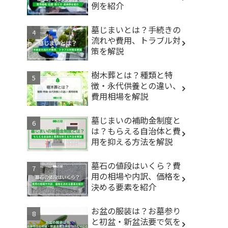
例を紹介
墓じまいとは？手続きの
流れや費用、トラブル対
策を解説
樹木葬とは？種類と特
徴・永代供養との違い、
費用相場を解説
墓じまいの補助金制度と
は？もらえる自治体と費
用を抑える方法を解説
墓石の値段はいくら？費
用の相場や内訳、価格を
決める要素を紹介
お盆の服装は？お墓参り
と初盆・新盆法要で気を